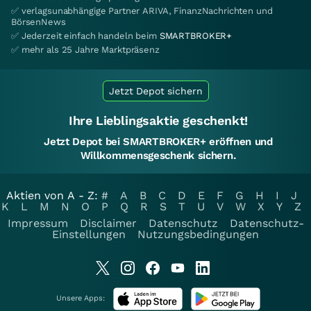
✅ verlagsunabhängige Partner ARIVA, FinanzNachrichten und
BörsenNews
✅ Jederzeit einfach handeln beim
SMARTBROKER+
✅ mehr als 25 Jahre Marktpräsenz
Jetzt Depot sichern
Ihre Lieblingsaktie geschenkt!
Jetzt Depot bei SMARTBROKER+ eröffnen und
Willkommensgeschenk sichern.
Aktien von A - Z:
#
A
B
C
D
E
F
G
H
I
J
K
L
M
N
O
P
Q
R
S
T
U
V
W
X
Y
Z
Impressum
Disclaimer
Datenschutz
Datenschutz-
Einstellungen
Nutzungsbedingungen
Unsere Apps: