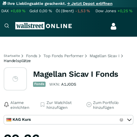
🎁 Ihre Lieblingsaktie geschenkt.
→ Jetzt Depot eröffnen
DAX
+0,69
%
Gold
0,00
%
Öl (Brent)
-1,53
%
Dow Jones
+0,25
%
Fonds
Top Fonds Performer
Magellan Sicav I
Startseite
Handelsplätze
Magellan Sicav I Fonds
Fonds
WKN:
A1J0DS
Alarme
Zur Watchlist
Zum Portfolio
einrichten
hinzufügen
hinzufügen
KAG Kurs