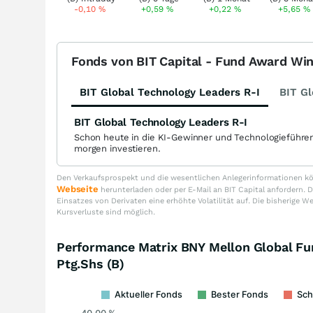
-0,10
%
+0,59
%
+0,22
%
+5,65
%
Fonds von BIT Capital - Fund Award Wi
BIT Global Technology Leaders R-I
BIT Gl
BIT Global Technology Leaders R-I
Schon heute in die KI-Gewinner und Technologieführe
morgen investieren.
Den Verkaufsprospekt und die wesentlichen Anlegerinformationen kön
Webseite
herunterladen oder per E-Mail an BIT Capital anfordern
Einsatzes von Derivaten eine erhöhte Volatilität auf. Die bisherige W
Kursverluste sind möglich.
Performance Matrix BNY Mellon Global Fu
Ptg.Shs (B)
Aktueller Fonds
Bester Fonds
Sch