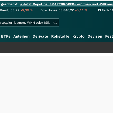
ie geschenkt.
→ Jetzt Depot bei SMARTBROKER+ eröffnen und Willkom
(Brent)
83,29
-0,30
%
Dow Jones
53.840,90
-0,11
%
US Tech 1
ETFs
Anleihen
Derivate
Rohstoffe
Krypto
Devisen
Fest