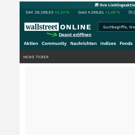
🎁 Ihre Lieblingsakt
DAX
26.199,53
+0,10
%
Gold
4.286,81
+1,09
%
Öl 
Depot eröffnen
Aktien
Community
Nachrichten
Indizes
Fonds
NEWS TICKER