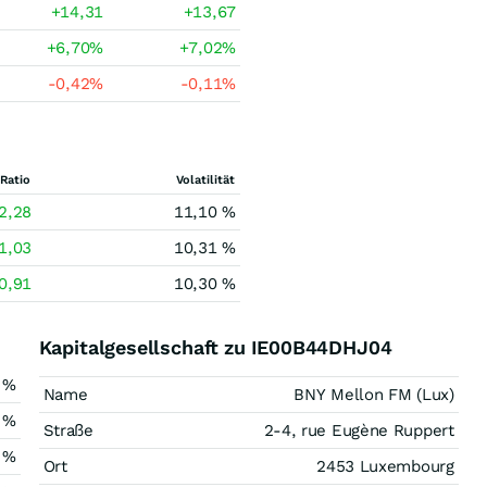
+14,31
+13,67
+6,70
%
+7,02
%
-0,42
%
-0,11
%
Ratio
Volatilität
2,28
11,10 %
1,03
10,31 %
0,91
10,30 %
Kapitalgesellschaft zu IE00B44DHJ04
 %
Name
BNY Mellon FM (Lux)
 %
Straße
2-4, rue Eugène Ruppert
 %
Ort
2453 Luxembourg