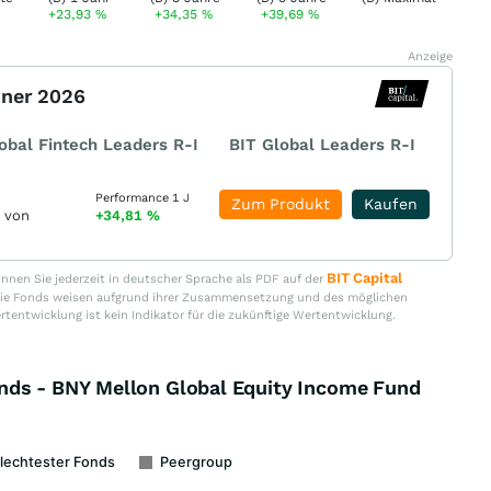
+23,93
%
+34,35
%
+39,69
%
Anzeige
nner 2026
obal Fintech Leaders R-I
BIT Global Leaders R-I
Performance 1 J
Zum Produkt
Kaufen
r von
+34,81
%
BIT Capital
nen Sie jederzeit in deutscher Sprache als PDF auf der
. Die Fonds weisen aufgrund ihrer Zusammensetzung und des möglichen
ertentwicklung ist kein Indikator für die zukünftige Wertentwicklung.
nds - BNY Mellon Global Equity Income Fund
lechtester Fonds
Peergroup