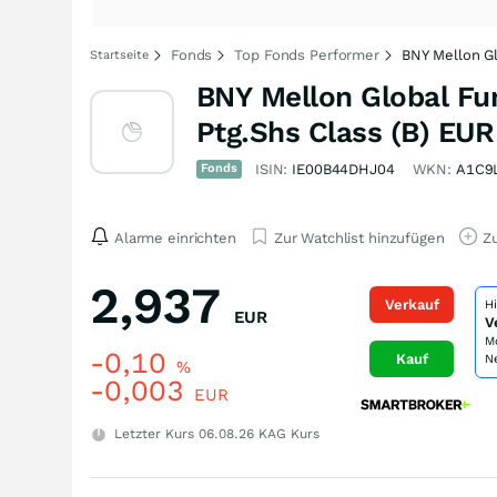
Fonds
Top Fonds Performer
BNY Mellon Gl
Startseite
BNY Mellon Global Fu
Ptg.Shs Class (B) EU
Fonds
ISIN:
IE00B44DHJ04
WKN:
A1C9
Alarme einrichten
Zur Watchlist hinzufügen
Zu
2,937
Verkauf
H
EUR
V
M
-0,10
Kauf
N
%
-0,003
EUR
Letzter Kurs
06.08.26
KAG Kurs