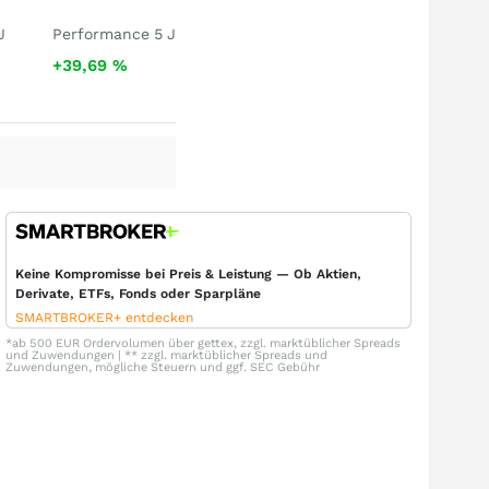
J
Performance 5 J
+39,69
%
Keine Kompromisse bei Preis & Leistung — Ob Aktien,
Derivate, ETFs, Fonds oder Sparpläne
SMARTBROKER+ entdecken
*ab 500 EUR Ordervolumen über gettex, zzgl. marktüblicher Spreads
und Zuwendungen | ** zzgl. marktüblicher Spreads und
Zuwendungen, mögliche Steuern und ggf. SEC Gebühr