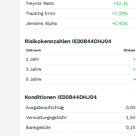
Treynor Ratio
+32,33
Tracking Error
+7,25
%
Jensens Alpha
+0,41
%
Risikokennzahlen IE00B44DHJ04
Zeitraum
Sharpe 
1 Jahr
+
3 Jahre
+
5 Jahre
+
Konditionen IE00B44DHJ04
Ausgabeaufschlag
0,00
Verwaltungsgebühr
1,50
Bankgebühr
0,15