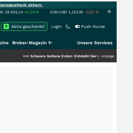
mensgeschenk sichern.
00
29.452,14
+0,24
%
EUR/USD
1,15235
-0,01
%
Aktie geschenkt!
Login
Push-Kurse
zins
Broker-Magazin ✨
Unsere Services
+++
Schwere Seltene Erden: Entsteht hier die nächste Milliardenstory?
Anzeige
++