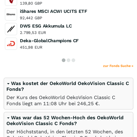
139,80
GBP
iShares MSCI ACWI UCITS ETF
92,442
GBP
DWS ESG Akkumula LC
2.799,53
EUR
Deka-GlobalChampions CF
451,98
EUR
zur Fonds Suche »
Was kostet der OekoWorld OekoVision Classic C
Fonds?
Der Kurs des OekoWorld OekoVision Classic C
Fonds liegt am 11:08 Uhr bei 246,25
€
.
Was war das 52 Wochen-Hoch des OekoWorld
OekoVision Classic C Fonds?
Der Höchststand, in den letzten 52 Wochen, des