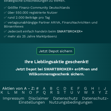
strategische Entscheidungen zu treffen.
✅ Größte Finanz-Community Deutschlands
✅ über 550.000 registrierte Nutzer
✅ rund 2.000 Beiträge pro Tag
✅ verlagsunabhängige Partner ARIVA, FinanzNachrichten und
BörsenNews
✅ Jederzeit einfach handeln beim
SMARTBROKER+
✅ mehr als 25 Jahre Marktpräsenz
Jetzt Depot sichern
Ihre Lieblingsaktie geschenkt!
Jetzt Depot bei SMARTBROKER+ eröffnen und
Willkommensgeschenk sichern.
Aktien von A - Z:
#
A
B
C
D
E
F
G
H
I
J
K
L
M
N
O
P
Q
R
S
T
U
V
W
X
Y
Z
Impressum
Disclaimer
Datenschutz
Datenschutz-
Einstellungen
Nutzungsbedingungen