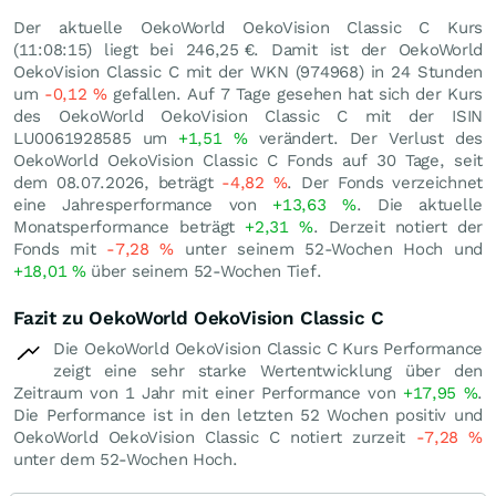
Der aktuelle OekoWorld OekoVision Classic C Kurs
(11:08:15) liegt bei 246,25
€
. Damit ist der OekoWorld
OekoVision Classic C mit der WKN (974968) in 24 Stunden
um
-0,12
%
gefallen. Auf 7 Tage gesehen hat sich der Kurs
des OekoWorld OekoVision Classic C mit der ISIN
LU0061928585 um
+1,51
%
verändert. Der Verlust des
OekoWorld OekoVision Classic C Fonds auf 30 Tage, seit
dem 08.07.2026, beträgt
-4,82
%
. Der Fonds verzeichnet
eine Jahresperformance von
+13,63
%
. Die aktuelle
Monatsperformance beträgt
+2,31
%
. Derzeit notiert der
Fonds mit
-7,28
%
unter seinem 52-Wochen Hoch und
+18,01
%
über seinem 52-Wochen Tief.
Fazit zu OekoWorld OekoVision Classic C
Die OekoWorld OekoVision Classic C Kurs Performance
zeigt eine sehr starke Wertentwicklung über den
Zeitraum von 1 Jahr mit einer Performance von
+17,95
%
.
Die Performance ist in den letzten 52 Wochen positiv und
OekoWorld OekoVision Classic C notiert zurzeit
-7,28
%
unter dem 52-Wochen Hoch.