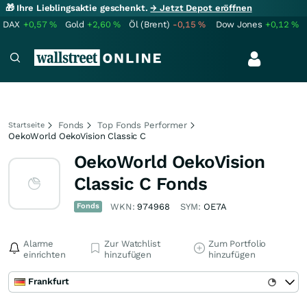
🎁 Ihre Lieblingsaktie geschenkt.
→ Jetzt Depot eröffnen
DAX
+0,57
%
Gold
+2,60
%
Öl (Brent)
-0,15
%
Dow Jones
+0,12
%
Fonds
Top Fonds Performer
Startseite
OekoWorld OekoVision Classic C
OekoWorld OekoVision
Classic C Fonds
Fonds
WKN:
974968
SYM:
OE7A
Alarme
Zur Watchlist
Zum Portfolio
einrichten
hinzufügen
hinzufügen
Frankfurt