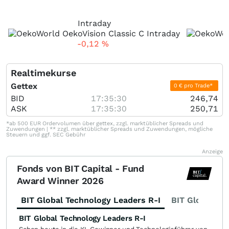
Intraday
-0,12
%
Realtimekurse
Gettex
0 € pro Trade*
BID
17:35:30
246,74
ASK
17:35:30
250,71
*ab 500 EUR Ordervolumen über gettex, zzgl. marktüblicher Spreads und
Zuwendungen | ** zzgl. marktüblicher Spreads und Zuwendungen, mögliche
Steuern und ggf. SEC Gebühr
Anzeige
Fonds von BIT Capital - Fund
Award Winner 2026
BIT Global Technology Leaders R-I
BIT Global Fi
BIT Global Technology Leaders R-I