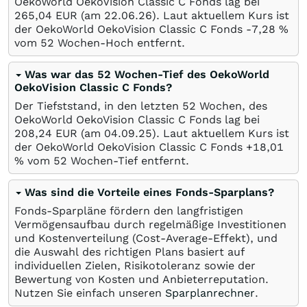
OekoWorld OekoVision Classic C Fonds lag bei
265,04
EUR
(am
22.06.26
). Laut aktuellem Kurs ist
der OekoWorld OekoVision Classic C Fonds -7,28
%
vom 52 Wochen-Hoch entfernt.
Was war das 52 Wochen-Tief des OekoWorld
OekoVision Classic C Fonds?
Der Tiefststand, in den letzten 52 Wochen, des
OekoWorld OekoVision Classic C Fonds lag bei
208,24
EUR
(am
04.09.25
). Laut aktuellem Kurs ist
der OekoWorld OekoVision Classic C Fonds +18,01
%
vom 52 Wochen-Tief entfernt.
Was sind die Vorteile eines Fonds-Sparplans?
Fonds-Sparpläne fördern den langfristigen
Vermögensaufbau durch regelmäßige Investitionen
und Kostenverteilung (Cost-Average-Effekt), und
die Auswahl des richtigen Plans basiert auf
individuellen Zielen, Risikotoleranz sowie der
Bewertung von Kosten und Anbieterreputation.
Nutzen Sie einfach unseren
Sparplanrechner
.