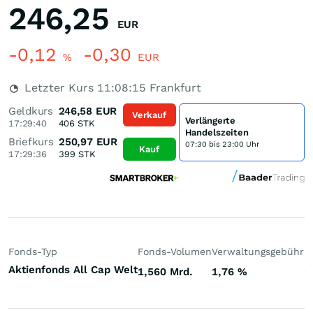
246,25
EUR
-0,12
-0,30
%
EUR
Letzter Kurs
11:08:15
Frankfurt
Geldkurs
246,58
EUR
Verkauf
Verlängerte
17:29:40
406
STK
Handelszeiten
Briefkurs
250,97
EUR
07:30 bis 23:00 Uhr
Kauf
17:29:36
399
STK
Fonds-Typ
Fonds-Volumen
Verwaltungsgebühr
P
Aktienfonds All Cap Welt
1,560 Mrd.
1,76
%
+