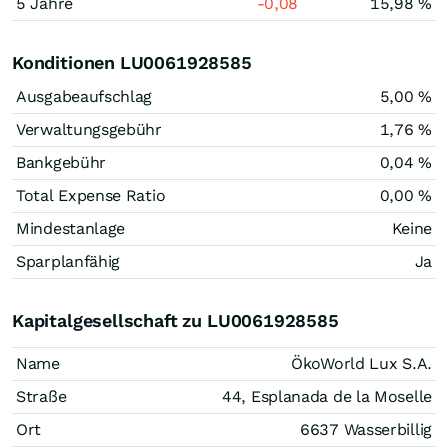
5 Jahre
-0,08
15,98 %
Konditionen LU0061928585
Ausgabeaufschlag
5,00 %
Verwaltungsgebühr
1,76 %
Bankgebühr
0,04 %
Total Expense Ratio
0,00 %
Mindestanlage
Keine
Sparplanfähig
Ja
Kapitalgesellschaft zu LU0061928585
Name
ÖkoWorld Lux S.A.
Straße
44, Esplanada de la Moselle
Ort
6637 Wasserbillig