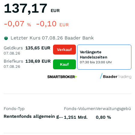
137,17
EUR
-0,07
-0,10
%
EUR
Letzter Kurs
07.08.26
Baader Bank
Geldkurs
135,65
EUR
Verkauf
Verlängerte
07.08.26
Handelszeiten
Briefkurs
138,69
EUR
07:30 bis 23:00 Uhr
Kauf
07.08.26
Fonds-Typ
Fonds-Volumen
Verwaltungsgebüh
Rentenfonds allgemein gemischte Laufzeiten Welt Hart- und Weichwährungen (Welt)
1,251 Mrd.
0,80
%