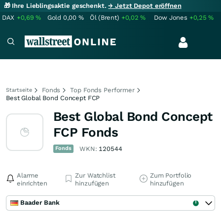
🎁 Ihre Lieblingsaktie geschenkt.
→ Jetzt Depot eröffnen
DAX
+0,69
%
Gold
0,00
%
Öl (Brent)
+0,02
%
Dow Jones
+0,25
%
Fonds
Top Fonds Performer
Startseite
Best Global Bond Concept FCP
Best Global Bond Concept
FCP Fonds
Fonds
WKN:
120544
Alarme
Zur Watchlist
Zum Portfolio
einrichten
hinzufügen
hinzufügen
Baader Bank