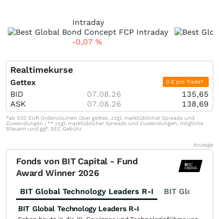
Intraday
-0,07
%
Realtimekurse
Gettex
0 € pro Trade*
BID
07.08.26
135,65
ASK
07.08.26
138,69
*ab 500 EUR Ordervolumen über gettex, zzgl. marktüblicher Spreads und
Zuwendungen | ** zzgl. marktüblicher Spreads und Zuwendungen, mögliche
Steuern und ggf. SEC Gebühr
Anzeige
Fonds von BIT Capital - Fund
Award Winner 2026
BIT Global Technology Leaders R-I
BIT Global Fi
BIT Global Technology Leaders R-I