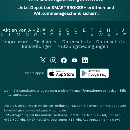
Jetzt Depot bei SMARTBROKER+ eröffnen und
Willkommensgeschenk sichern.
Aktien von A - Z:
#
A
B
C
D
E
F
G
H
I
J
K
L
M
N
O
P
Q
R
S
T
U
V
W
X
Y
Z
Impressum
Disclaimer
Datenschutz
Datenschutz-
Einstellungen
Nutzungsbedingungen
Unsere Apps:
Wenn Sie Kursdaten, Widgets oder andere Finanzinformationen benötigen, hilft
Ihnen
ARIVA
gerne.
Unsere User schätzen wallstreet-online.de: 4.8 von 5 Sternen ermittelt aus 285
Bewertungen bei www.kagels-trading.de
Zeitverzögerung der Kursdaten: Deutsche Börsen +15 Min. NASDAQ +15 Min.
NYSE +20 Min. AMEX +20 Min. Dow Jones +15 Min. Alle Angaben ohne Gewähr.