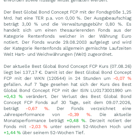
erworben sowie flüssige Mittel gehalten werden.
Der Best Global Bond Concept FCP mit der Fondsgröße 1,25
Mrd. hat eine TER p.a. von 0,00 %. Der Ausgabeaufschlag
beträgt 3,00 % und die Verwaltungsgebühr 0,80 %. Es
handelt sich um einen thesaurierenden Fonds aus der
Kategorie Rentenfonds welcher in der Währung Euro
notiert. Der Fonds wurde 29.08.2003 aufgelegt und wird
der Kategorie Rentenfonds allgemein gemischte Laufzeiten
Welt Hart- und Weichwährungen (Welt) zugeordnet.
Der aktuelle Best Global Bond Concept FCP Kurs (
07.08.26
)
liegt bei 137,17
€
. Damit ist der Best Global Bond Concept
FCP mit der WKN (120544) in 24 Stunden um
-0,07
%
gefallen. Auf 7 Tage gesehen hat sich der Kurs des Best
Global Bond Concept FCP mit der ISIN LU0173001990 um
+0,43
%
verändert. Der Verlust des Best Global Bond
Concept FCP Fonds auf 30 Tage, seit dem 09.07.2026,
beträgt
-0,67
%
. Der Fonds verzeichnet eine
Jahresperformance von
-0,39
%
. Die aktuelle
Monatsperformance beträgt
+0,48
%
. Derzeit notiert der
Fonds mit
-2,03
%
unter seinem 52-Wochen Hoch und
+1,44
%
über seinem 52-Wochen Tief.