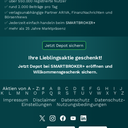
✅ über 550.000 registrierte Nutzer
✅ rund 2.000 Beiträge pro Tag
✅ verlagsunabhängige Partner ARIVA, FinanzNachrichten und
BörsenNews
✅ Jederzeit einfach handeln beim
SMARTBROKER+
✅ mehr als 25 Jahre Marktpräsenz
Jetzt Depot sichern
Ihre Lieblingsaktie geschenkt!
Jetzt Depot bei SMARTBROKER+ eröffnen und
Willkommensgeschenk sichern.
Aktien von A - Z:
#
A
B
C
D
E
F
G
H
I
J
K
L
M
N
O
P
Q
R
S
T
U
V
W
X
Y
Z
Impressum
Disclaimer
Datenschutz
Datenschutz-
Einstellungen
Nutzungsbedingungen