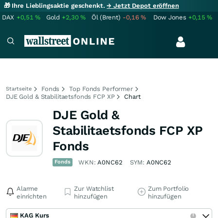
🎁 Ihre Lieblingsaktie geschenkt.
→ Jetzt Depot eröffnen
DAX
+0,51
%
Gold
+2,30
%
Öl (Brent)
-0,16
%
Dow Jones
+0,15
%
Fonds
Top Fonds Performer
Startseite
DJE Gold & Stabilitaetsfonds FCP XP
Chart
DJE Gold &
Stabilitaetsfonds FCP XP
Fonds
Fonds
WKN:
A0NC62
SYM:
A0NC62
Alarme
Zur Watchlist
Zum Portfolio
einrichten
hinzufügen
hinzufügen
KAG Kurs