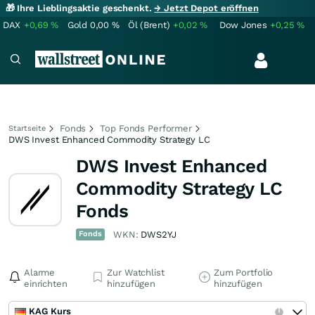
🎁 Ihre Lieblingsaktie geschenkt.
→ Jetzt Depot eröffnen
DAX
+0,69
%
Gold
0,00
%
Öl (Brent)
+0,02
%
Dow Jones
+0,25
%
Fonds
Top Fonds Performer
Startseite
DWS Invest Enhanced Commodity Strategy LC
DWS Invest Enhanced
Commodity Strategy LC
Fonds
Fonds
WKN:
DWS2YJ
Alarme
Zur Watchlist
Zum Portfolio
einrichten
hinzufügen
hinzufügen
KAG Kurs