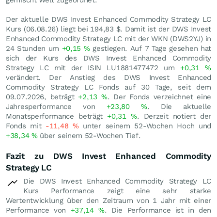
gemischt Welt zugeordnet.
Der aktuelle DWS Invest Enhanced Commodity Strategy LC
Kurs (
06.08.26
) liegt bei 194,83
$
. Damit ist der DWS Invest
Enhanced Commodity Strategy LC mit der WKN (DWS2YJ) in
24 Stunden um
+0,15
%
gestiegen. Auf 7 Tage gesehen hat
sich der Kurs des DWS Invest Enhanced Commodity
Strategy LC mit der ISIN LU1881477472 um
+0,31
%
verändert. Der Anstieg des DWS Invest Enhanced
Commodity Strategy LC Fonds auf 30 Tage, seit dem
09.07.2026, beträgt
+2,13
%
. Der Fonds verzeichnet eine
Jahresperformance von
+23,80
%
. Die aktuelle
Monatsperformance beträgt
+0,31
%
. Derzeit notiert der
Fonds mit
-11,48
%
unter seinem 52-Wochen Hoch und
+38,34
%
über seinem 52-Wochen Tief.
Fazit zu DWS Invest Enhanced Commodity
Strategy LC
Die DWS Invest Enhanced Commodity Strategy LC
Kurs Performance zeigt eine sehr starke
Wertentwicklung über den Zeitraum von 1 Jahr mit einer
Performance von
+37,14
%
. Die Performance ist in den