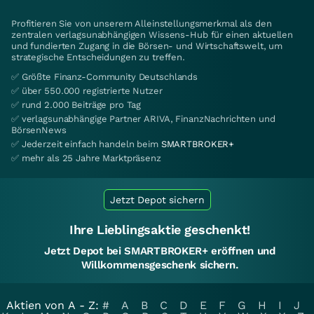
Profitieren Sie von unserem Alleinstellungsmerkmal als den
zentralen verlagsunabhängigen Wissens-Hub für einen aktuellen
und fundierten Zugang in die Börsen- und Wirtschaftswelt, um
strategische Entscheidungen zu treffen.
✅ Größte Finanz-Community Deutschlands
✅ über 550.000 registrierte Nutzer
✅ rund 2.000 Beiträge pro Tag
✅ verlagsunabhängige Partner ARIVA, FinanzNachrichten und
BörsenNews
✅ Jederzeit einfach handeln beim
SMARTBROKER+
✅ mehr als 25 Jahre Marktpräsenz
Jetzt Depot sichern
Ihre Lieblingsaktie geschenkt!
Jetzt Depot bei SMARTBROKER+ eröffnen und
Willkommensgeschenk sichern.
Aktien von A - Z:
#
A
B
C
D
E
F
G
H
I
J