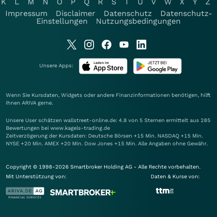
K
L
M
N
O
P
Q
R
S
T
U
V
W
X
Y
Z
Impressum
Disclaimer
Datenschutz
Datenschutz-
Einstellungen
Nutzungsbedingungen
Unsere Apps:
Wenn Sie Kursdaten, Widgets oder andere Finanzinformationen benötigen, hilft
Ihnen
ARIVA
gerne.
Unsere User schätzen wallstreet-online.de: 4.8 von 5 Sternen ermittelt aus 285
Bewertungen bei www.kagels-trading.de
Zeitverzögerung der Kursdaten: Deutsche Börsen +15 Min. NASDAQ +15 Min.
NYSE +20 Min. AMEX +20 Min. Dow Jones +15 Min. Alle Angaben ohne Gewähr.
Copyright © 1998-2026 Smartbroker Holding AG - Alle Rechte vorbehalten.
Mit Unterstützung von:
Daten & Kurse von: