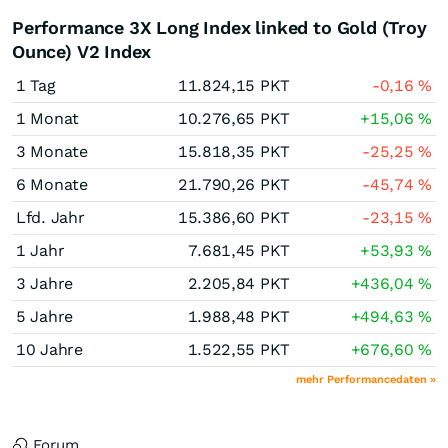
Performance 3X Long Index linked to Gold (Troy
Ounce) V2 Index
1 Tag
11.824,15
PKT
-0,16
%
1 Monat
10.276,65
PKT
+15,06
%
3 Monate
15.818,35
PKT
-25,25
%
6 Monate
21.790,26
PKT
-45,74
%
Lfd. Jahr
15.386,60
PKT
-23,15
%
1 Jahr
7.681,45
PKT
+53,93
%
3 Jahre
2.205,84
PKT
+436,04
%
5 Jahre
1.988,48
PKT
+494,63
%
10 Jahre
1.522,55
PKT
+676,60
%
mehr Performancedaten »
Forum