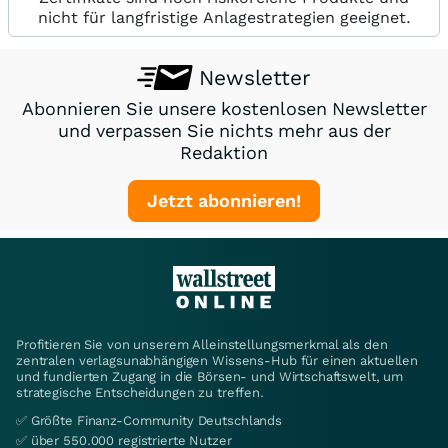
nicht für langfristige Anlagestrategien geeignet.
Newsletter
Abonnieren Sie unsere kostenlosen Newsletter
und verpassen Sie nichts mehr aus der
Redaktion
Jetzt abonnieren!
Profitieren Sie von unserem Alleinstellungsmerkmal als den
zentralen verlagsunabhängigen Wissens-Hub für einen aktuellen
und fundierten Zugang in die Börsen- und Wirtschaftswelt, um
strategische Entscheidungen zu treffen.
✅ Größte Finanz-Community Deutschlands
✅ über 550.000 registrierte Nutzer