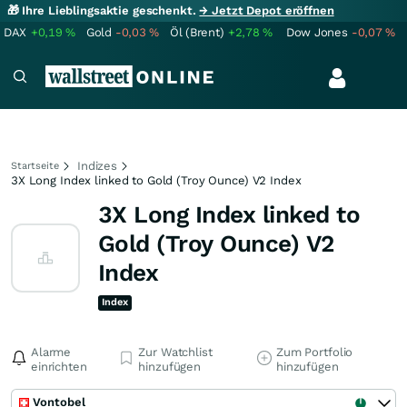
🎁 Ihre Lieblingsaktie geschenkt.
→ Jetzt Depot eröffnen
DAX
+0,19
%
Gold
-0,03
%
Öl (Brent)
+2,78
%
Dow Jones
-0,07
%
Indizes
Startseite
3X Long Index linked to Gold (Troy Ounce) V2 Index
3X Long Index linked to
Gold (Troy Ounce) V2
Index
Index
Alarme
Zur Watchlist
Zum Portfolio
einrichten
hinzufügen
hinzufügen
Vontobel