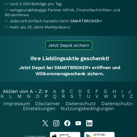
✅ rund 2.000 Beiträge pro Tag
✅ verlagsunabhängige Partner ARIVA, FinanzNachrichten und
BörsenNews
✅ Jederzeit einfach handeln beim
SMARTBROKER+
✅ mehr als 25 Jahre Marktpräsenz
Jetzt Depot sichern
Ihre Lieblingsaktie geschenkt!
Jetzt Depot bei SMARTBROKER+ eröffnen und
Willkommensgeschenk sichern.
Aktien von A - Z:
#
A
B
C
D
E
F
G
H
I
J
K
L
M
N
O
P
Q
R
S
T
U
V
W
X
Y
Z
Impressum
Disclaimer
Datenschutz
Datenschutz-
Einstellungen
Nutzungsbedingungen
Unsere Apps: