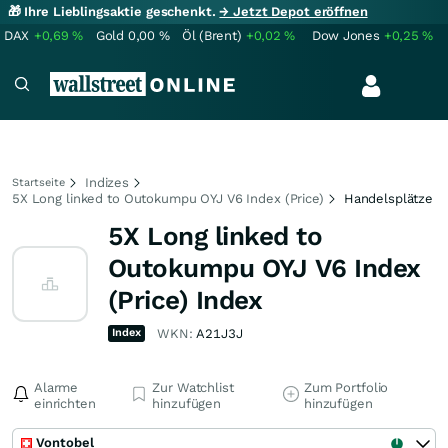
🎁 Ihre Lieblingsaktie geschenkt.
→ Jetzt Depot eröffnen
DAX
+0,69
%
Gold
0,00
%
Öl (Brent)
+0,02
%
Dow Jones
+0,25
%
Indizes
Startseite
5X Long linked to Outokumpu OYJ V6 Index (Price)
Handelsplätze
5X Long linked to
Outokumpu OYJ V6 Index
(Price) Index
Index
WKN:
A21J3J
Alarme
Zur Watchlist
Zum Portfolio
einrichten
hinzufügen
hinzufügen
Vontobel