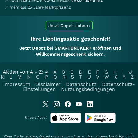
✅ Jederzeit einfach handeln beim
SMARTBROKER+
✅ mehr als 25 Jahre Marktpräsenz
Jetzt Depot sichern
Ihre Lieblingsaktie geschenkt!
Jetzt Depot bei SMARTBROKER+ eröffnen und
Willkommensgeschenk sichern.
Aktien von A - Z:
#
A
B
C
D
E
F
G
H
I
J
K
L
M
N
O
P
Q
R
S
T
U
V
W
X
Y
Z
Impressum
Disclaimer
Datenschutz
Datenschutz-
Einstellungen
Nutzungsbedingungen
Unsere Apps:
Wenn Sie Kursdaten, Widgets oder andere Finanzinformationen benötigen, hilft