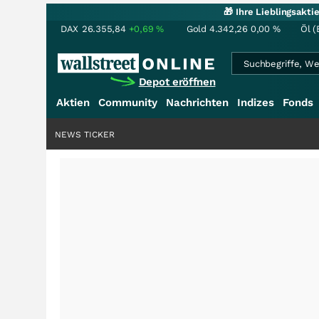
🎁 Ihre Lieblingsakt
DAX
26.355,84
+0,69
%
Gold
4.342,26
0,00
%
Öl (
Depot eröffnen
Aktien
Community
Nachrichten
Indizes
Fonds
NEWS TICKER