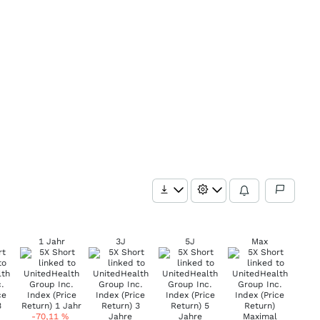
1 Jahr
3J
5J
Max
-70,11
%