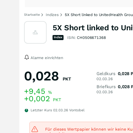
Indizes
5X Short linked to UnitedHealth Group
Startseite
5X Short linked to Un
Index
ISIN:
CH0506671368
Alarme einrichten
0,028
Geldkurs
0,028
PKT
02.03.26
Briefkurs
0,028
+9,45
%
02.03.26
+0,002
PKT
Letzter Kurs
02.03.26
Vontobel
Für dieses Wertpapier können wir keine Kur