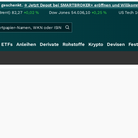
ie geschenkt.
→ Jetzt Depot bei SMARTBROKER+ eröffnen und Willkom
Brent)
82,27
+0,02
%
Dow Jones
54.036,10
+0,25
%
US Tech 1
ETFs
Anleihen
Derivate
Rohstoffe
Krypto
Devisen
Fest
+++
S