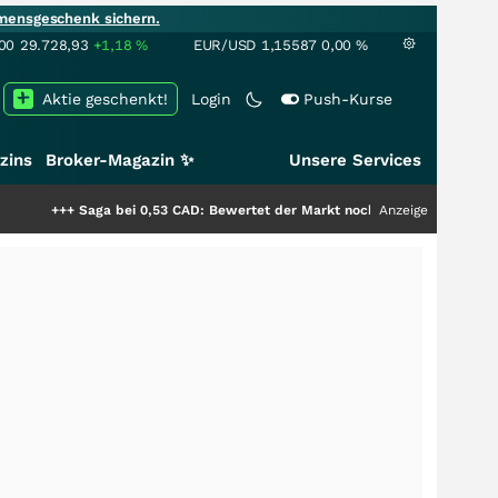
mensgeschenk sichern.
00
29.728,93
+1,18
%
EUR/USD
1,15587
0,00
%
Aktie geschenkt!
Login
Push-Kurse
zins
Broker-Magazin ✨
Unsere Services
aga bei 0,53 CAD: Bewertet der Markt noch immer nur die Hälfte der Stor
Anzeige