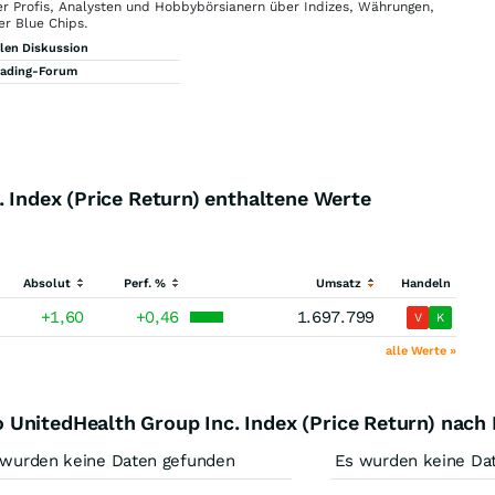
r Profis, Analysten und Hobbybörsianern über Indizes, Währungen,
er Blue Chips.
llen Diskussion
rading-Forum
. Index (Price Return) enthaltene Werte
Absolut
Perf. %
Umsatz
Handeln
+1,60
+0,46
1.697.799
V
K
alle Werte »
UnitedHealth Group Inc. Index (Price Return) nach
 wurden keine Daten gefunden
Es wurden keine Da