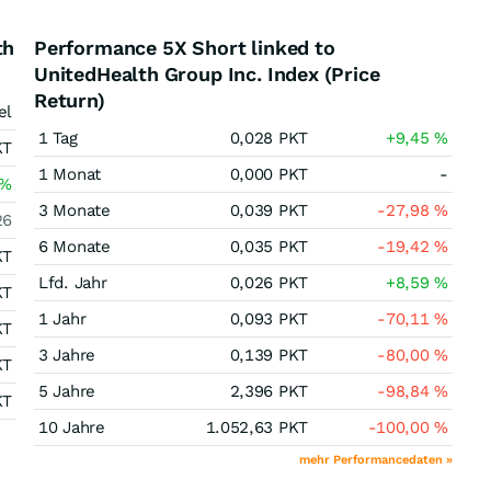
th
Performance 5X Short linked to
UnitedHealth Group Inc. Index (Price
Return)
el
1 Tag
0,028
PKT
+9,45
%
KT
1 Monat
0,000
PKT
-
%
3 Monate
0,039
PKT
-27,98
%
26
6 Monate
0,035
PKT
-19,42
%
KT
Lfd. Jahr
0,026
PKT
+8,59
%
KT
1 Jahr
0,093
PKT
-70,11
%
KT
3 Jahre
0,139
PKT
-80,00
%
KT
5 Jahre
2,396
PKT
-98,84
%
KT
10 Jahre
1.052,63
PKT
-100,00
%
mehr Performancedaten »