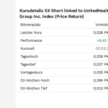
Kursdetails 5X Short linked to UnitedHeal
Group Inc. Index (Price Return)
Börsenplatz
Vontob
Letzter Kurs
0,028
P
Performance
+9,45
Kurszeit
02.03.
Tageshoch
0,028
P
Tagestief
0,027
P
Vortageskurs
0,025
P
52-Wochen Hoch
0,384
P
52-Wochen Tief
0,013
P