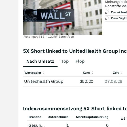
Meinungen de
Rohstoffe od
Zur aktue
Zum Dayt
Foto: gary718 - 123RF Stockfoto
5X Short linked to UnitedHealth Group Inc
Nach Umsatz
Top
Flop
Wertpapier
Kurs
Zeit
Unitedhealth Group
352,20
07.08.26
Indexzusammensetzung 5X Short linked to 
Branche
Unternehmen
Marktkapitalisierung
Es
Gesundheitswesen
1
0