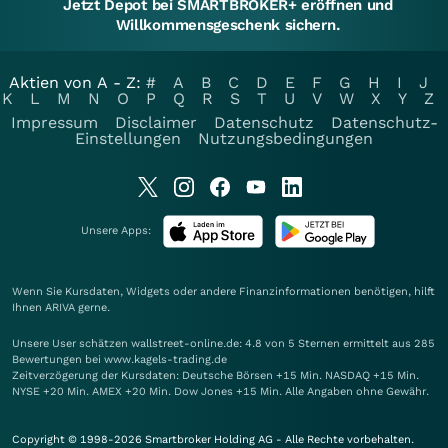
Jetzt Depot bei SMARTBROKER+ eröffnen und
Willkommensgeschenk sichern.
Aktien von A - Z:
#
A
B
C
D
E
F
G
H
I
J
K
L
M
N
O
P
Q
R
S
T
U
V
W
X
Y
Z
Impressum
Disclaimer
Datenschutz
Datenschutz-
Einstellungen
Nutzungsbedingungen
Unsere Apps:
Wenn Sie Kursdaten, Widgets oder andere Finanzinformationen benötigen, hilft
Ihnen
ARIVA
gerne.
Unsere User schätzen wallstreet-online.de: 4.8 von 5 Sternen ermittelt aus 285
Bewertungen bei www.kagels-trading.de
Zeitverzögerung der Kursdaten: Deutsche Börsen +15 Min. NASDAQ +15 Min.
NYSE +20 Min. AMEX +20 Min. Dow Jones +15 Min. Alle Angaben ohne Gewähr.
Copyright © 1998-2026 Smartbroker Holding AG - Alle Rechte vorbehalten.