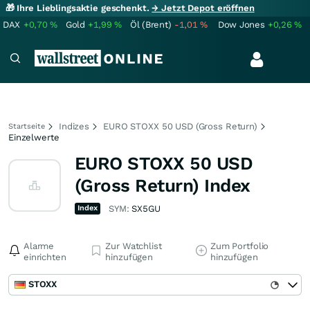
🎁 Ihre Lieblingsaktie geschenkt.
→ Jetzt Depot eröffnen
DAX
+0,70
%
Gold
+1,99
%
Öl (Brent)
-1,01
%
Dow Jones
+0,26
%
Indizes
EURO STOXX 50 USD (Gross Return)
Startseite
Einzelwerte
EURO STOXX 50 USD
(Gross Return) Index
Index
SYM:
SX5GU
Alarme
Zur Watchlist
Zum Portfolio
einrichten
hinzufügen
hinzufügen
STOXX