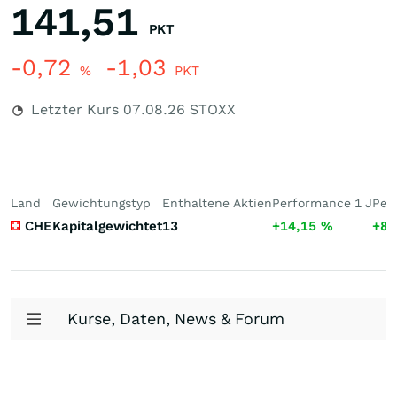
141,51
PKT
-0,72
-1,03
%
PKT
Letzter Kurs
07.08.26
STOXX
Land
Gewichtungstyp
Enthaltene Aktien
Performance 1 J
Per
CHE
Kapitalgewichtet
13
+14,15
%
+85
Kurse, Daten, News & Forum