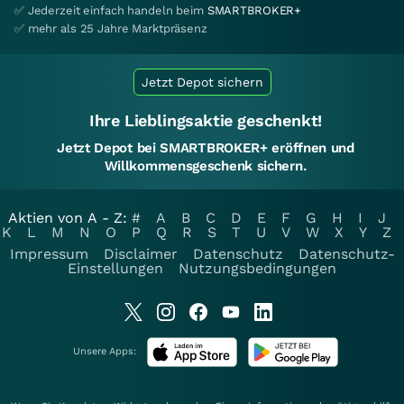
✅ Jederzeit einfach handeln beim
SMARTBROKER+
✅ mehr als 25 Jahre Marktpräsenz
Jetzt Depot sichern
Ihre Lieblingsaktie geschenkt!
Jetzt Depot bei SMARTBROKER+ eröffnen und
Willkommensgeschenk sichern.
Aktien von A - Z:
#
A
B
C
D
E
F
G
H
I
J
K
L
M
N
O
P
Q
R
S
T
U
V
W
X
Y
Z
Impressum
Disclaimer
Datenschutz
Datenschutz-
Einstellungen
Nutzungsbedingungen
Unsere Apps: