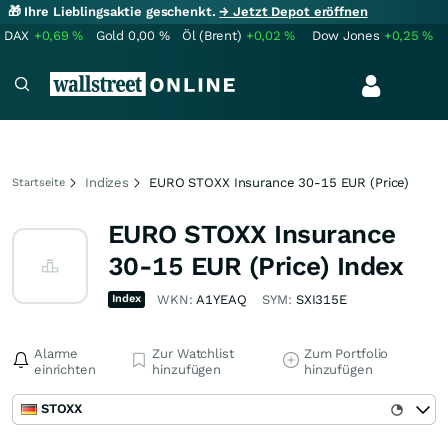
🎁 Ihre Lieblingsaktie geschenkt.
→ Jetzt Depot eröffnen
DAX
+0,69
%
Gold
0,00
%
Öl (Brent)
+0,02
%
Dow Jones
+0,25
%
Indizes
EURO STOXX Insurance 30-15 EUR (Price)
Startseite
EURO STOXX Insurance
30-15 EUR (Price) Index
Index
WKN:
A1YEAQ
SYM:
SXI315E
Alarme
Zur Watchlist
Zum Portfolio
einrichten
hinzufügen
hinzufügen
STOXX