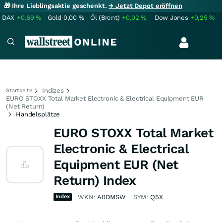
🎁 Ihre Lieblingsaktie geschenkt.
→ Jetzt Depot eröffnen
DAX
+0,69
%
Gold
0,00
%
Öl (Brent)
+0,02
%
Dow Jones
+0,25
%
Indizes
Startseite
EURO STOXX Total Market Electronic & Electrical Equipment EUR
(Net Return)
Handelsplätze
EURO STOXX Total Market
Electronic & Electrical
Equipment EUR (Net
Return) Index
Index
WKN:
A0DMSW
SYM:
Q5X