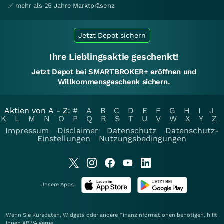
✅ mehr als 25 Jahre Marktpräsenz
Jetzt Depot sichern
Ihre Lieblingsaktie geschenkt!
Jetzt Depot bei SMARTBROKER+ eröffnen und
Willkommensgeschenk sichern.
Aktien von A - Z:
#
A
B
C
D
E
F
G
H
I
J
K
L
M
N
O
P
Q
R
S
T
U
V
W
X
Y
Z
Impressum
Disclaimer
Datenschutz
Datenschutz-
Einstellungen
Nutzungsbedingungen
Unsere Apps:
Wenn Sie Kursdaten, Widgets oder andere Finanzinformationen benötigen, hilft
Ihnen
ARIVA
gerne.