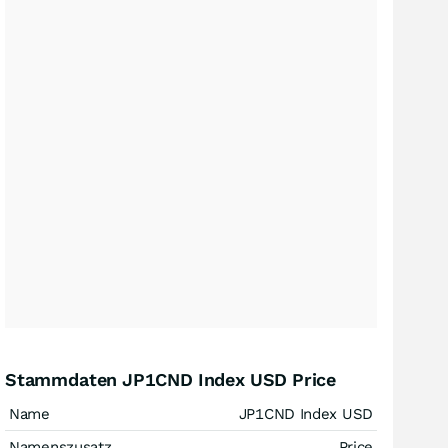
Stammdaten JP1CND Index USD Price
Name
JP1CND Index USD
Namenszusatz
Price