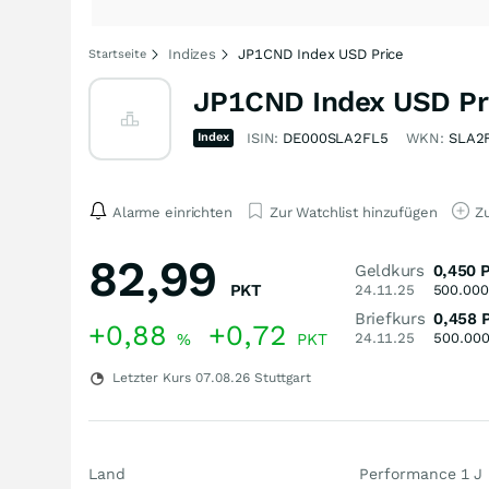
Indizes
JP1CND Index USD Price
Startseite
JP1CND Index USD Pr
Index
ISIN:
DE000SLA2FL5
WKN:
SLA2
Alarme einrichten
Zur Watchlist hinzufügen
Zu
82,99
Geldkurs
0,450
PKT
24.11.25
500.000
Briefkurs
0,458
+0,88
+0,72
%
PKT
24.11.25
500.00
Letzter Kurs
07.08.26
Stuttgart
Land
Performance 1 J