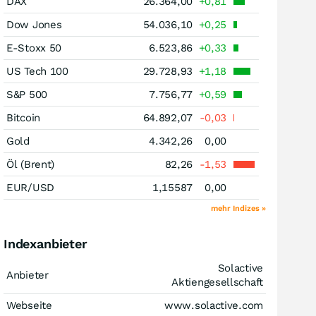
DAX
26.364,00
+0,81
Dow Jones
54.036,10
+0,25
E-Stoxx 50
6.523,86
+0,33
US Tech 100
29.728,93
+1,18
S&P 500
7.756,77
+0,59
Bitcoin
64.892,07
-0,03
Gold
4.342,26
0,00
Öl (Brent)
82,26
-1,53
EUR/USD
1,15587
0,00
mehr Indizes »
Indexanbieter
Solactive
Anbieter
Aktiengesellschaft
Webseite
www.solactive.com