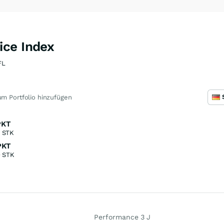
ice Index
FL
m Portfolio hinzufügen
PKT
STK
PKT
0
STK
Performance 3 J