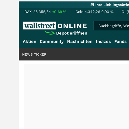
🎁 Ihre Lieblingsakt
DAX
26.355,84
+0,69
%
Gold
4.342,26
0,00
%
Öl (
Depot eröffnen
Aktien
Community
Nachrichten
Indizes
Fonds
NEWS TICKER