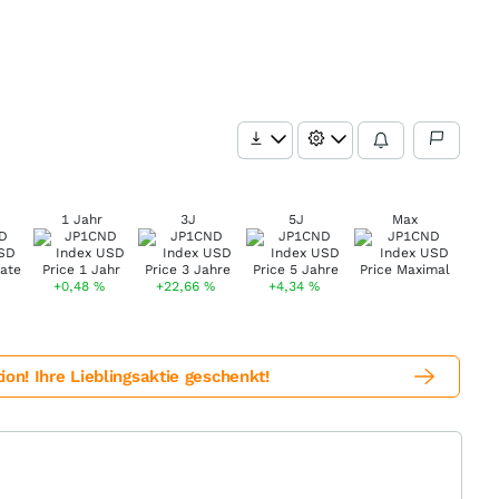
1 Jahr
3J
5J
Max
+0,48
%
+22,66
%
+4,34
%
! Ihre Lieblingsaktie geschenkt!