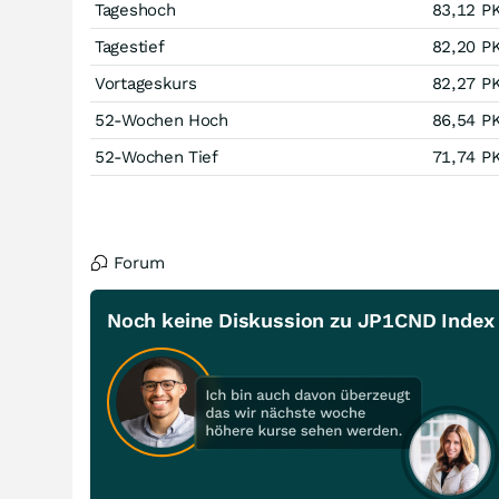
Tageshoch
83,12
P
Tagestief
82,20
P
Vortageskurs
82,27
P
52-Wochen Hoch
86,54
P
52-Wochen Tief
71,74
P
Forum
Noch keine Diskussion zu JP1CND Index