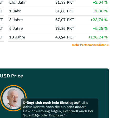
KT
Lfd. Jahr
81,33
PKT
+2,04
%
KT
1 Jahr
81,88
PKT
+1,36
%
KT
3 Jahre
67,07
PKT
+23,74
%
KT
5 Jahre
78,85
PKT
+5,25
%
KT
10 Jahre
40,24
PKT
+106,24
%
mehr Performancedaten »
 USD Price