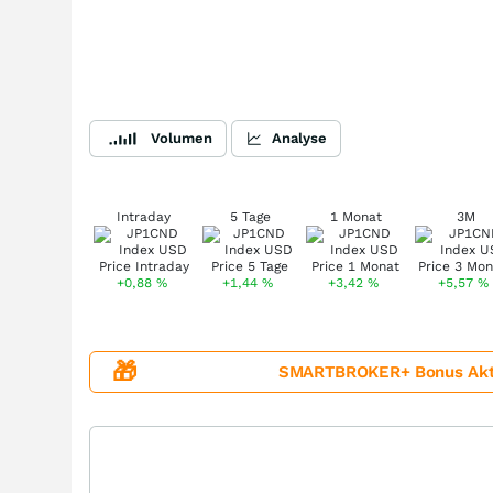
Volumen
Analyse
Intraday
5 Tage
1 Monat
3M
+0,88
%
+1,44
%
+3,42
%
+5,57
%
🎁
SMARTBROKER+ Bonus Aktion