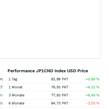
Performance JP1CND Index USD Price
rt
1 Tag
82,99
PKT
+0,88
%
KT
1 Monat
79,55
PKT
+4,32
%
%
3 Monate
77,93
PKT
+6,49
%
26
6 Monate
84,73
PKT
-2,05
%