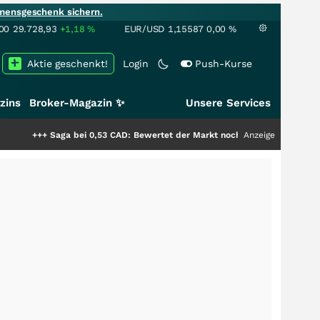
mensgeschenk sichern.
00
29.728,93
+1,18
%
EUR/USD
1,15587
0,00
%
Aktie geschenkt!
Login
Push-Kurse
zins
Broker-Magazin ✨
Unsere Services
aga bei 0,53 CAD: Bewertet der Markt noch immer nur die Hälfte der Story
Anzeige