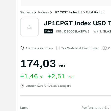
Indizes
JP1CPGT Index USD Total Return
Startseite
JP1CPGT Index USD To
Index
ISIN:
DE000SLA2FW2
WKN:
SLA
Alarme einrichten
Zur Watchlist hinzufügen
Zu
174,03
PKT
+1,46
+2,51
%
PKT
Letzter Kurs
07.08.26
Stuttgart
Land
Performance 1 J