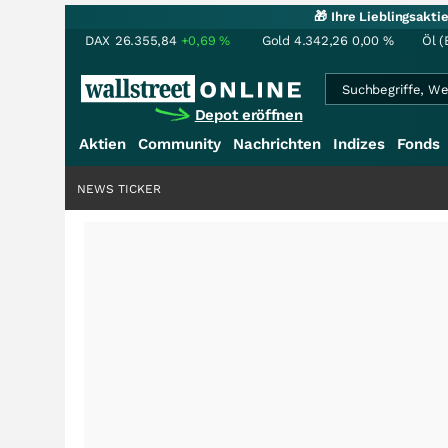
🎁 Ihre Lieblingsakt
DAX
26.355,84
+0,69
%
Gold
4.342,26
0,00
%
Öl (
Depot eröffnen
Aktien
Community
Nachrichten
Indizes
Fonds
NEWS TICKER