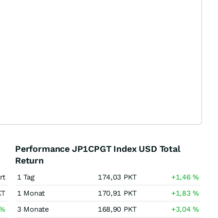
Performance JP1CPGT Index USD Total
Return
rt
1 Tag
174,03
PKT
+1,46
%
KT
1 Monat
170,91
PKT
+1,83
%
%
3 Monate
168,90
PKT
+3,04
%