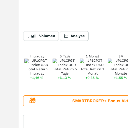
Volumen
Analyse
Intraday
5 Tage
1 Monat
3M
+1,46
%
+6,13
%
+0,36
%
+1,55
%
🎁
SMARTBROKER+ Bonus Aktion