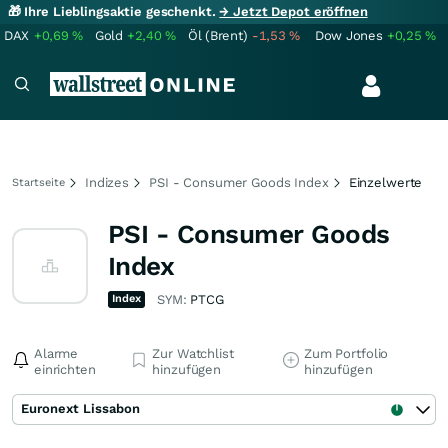
🎁 Ihre Lieblingsaktie geschenkt.
→ Jetzt Depot eröffnen
DAX
+0,69
%
Gold
+2,40
%
Öl (Brent)
-1,53
%
Dow Jones
+0,25
%
Indizes
PSI - Consumer Goods Index
Einzelwerte
Startseite
PSI - Consumer Goods
Index
Index
SYM:
PTCG
Alarme
Zur Watchlist
Zum Portfolio
einrichten
hinzufügen
hinzufügen
Euronext Lissabon