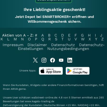
Ihre Lieblingsaktie geschenkt!
Jetzt Depot bei SMARTBROKER+ eröffnen und
Willkommensgeschenk sichern.
Aktien von A - Z:
#
A
B
C
D
E
F
G
H
I
J
K
L
M
N
O
P
Q
R
S
T
U
V
W
X
Y
Z
Impressum
Disclaimer
Datenschutz
Datenschutz-
Einstellungen
Nutzungsbedingungen
Unsere Apps:
Wenn Sie Kursdaten, Widgets oder andere Finanzinformationen benötigen, hilft
Ihnen
ARIVA
gerne.
Unsere User schätzen wallstreet-online.de: 4.8 von 5 Sternen ermittelt aus 285
Bewertungen bei www.kagels-trading.de
Zeitverzögerung der Kursdaten: Deutsche Börsen +15 Min. NASDAQ +15 Min.