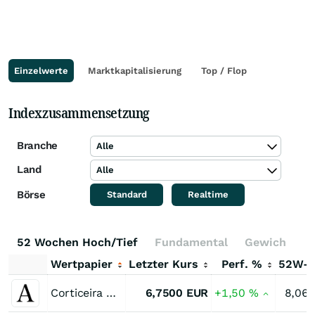
Einzelwerte
Marktkapitalisierung
Top / Flop
Indexzusammensetzung
Branche
Alle
Land
Alle
Börse
Standard
Realtime
52 Wochen Hoch/Tief
Fundamental
Gewichtung
Wertpapier
Letzter Kurs
Perf. %
52W-
Corticeira Amorim SGPS
6,7500
EUR
+1,50
%
8,06