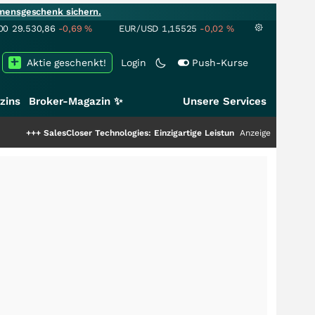
mensgeschenk sichern.
00
29.530,86
-0,69
%
EUR/USD
1,15525
-0,02
%
Aktie geschenkt!
Login
Push-Kurse
zins
Broker-Magazin ✨
Unsere Services
SalesCloser Technologies: Einzigartige Leistung zieht die Top-Dogs an!
Anzeige
+++