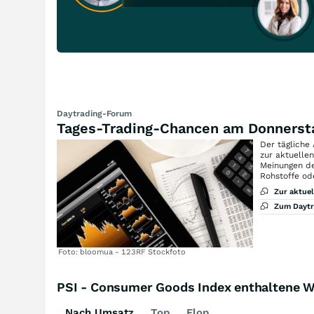
Daytrading-Forum
Tages-Trading-Chancen am Donnerst
Der tägliche
zur aktuelle
Meinungen de
Rohstoffe od
Zur aktue
Zum Dayt
Foto: bloomua - 123RF Stockfoto
PSI - Consumer Goods Index enthaltene W
Nach Umsatz
Top
Flop