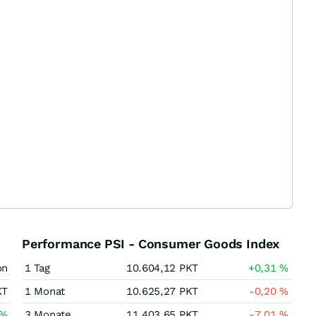
Performance PSI - Consumer Goods Index
on
1 Tag
10.604,12
PKT
+0,31
%
KT
1 Monat
10.625,27
PKT
-0,20
%
%
3 Monate
11.403,65
PKT
-7,01
%