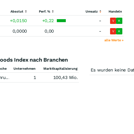
Absolut
Perf. %
Umsatz
Handeln
+0,0150
+0,22
-
V
K
0,0000
0,00
-
V
K
alle Werte »
oods Index nach Branchen
nche
Unternehmen
Marktkapitalisierung
Es wurden keine Da
smittel
1
100,43 Mio.