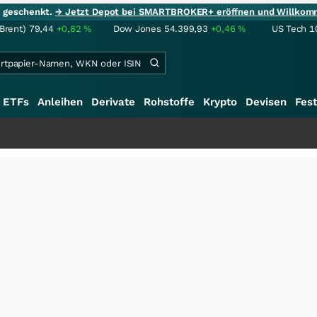
ie geschenkt.
→ Jetzt Depot bei SMARTBROKER+ eröffnen und Willkom
(Brent)
79,44
+0,82
%
Dow Jones
54.399,93
+0,46
%
US Tech 1
ETFs
Anleihen
Derivate
Rohstoffe
Krypto
Devisen
Fest
+++