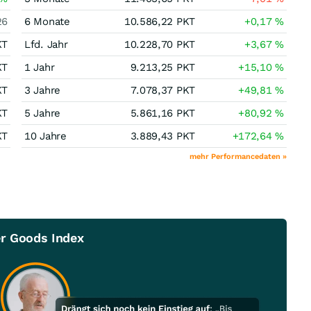
26
6 Monate
10.586,22
PKT
+0,17
%
KT
Lfd. Jahr
10.228,70
PKT
+3,67
%
KT
1 Jahr
9.213,25
PKT
+15,10
%
KT
3 Jahre
7.078,37
PKT
+49,81
%
KT
5 Jahre
5.861,16
PKT
+80,92
%
KT
10 Jahre
3.889,43
PKT
+172,64
%
mehr Performancedaten »
er Goods Index