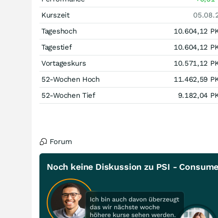
Kurszeit
05.08.
Tageshoch
10.604,12
P
Tagestief
10.604,12
P
Vortageskurs
10.571,12
P
52-Wochen Hoch
11.462,59
P
52-Wochen Tief
9.182,04
P
Forum
Noch keine Diskussion zu PSI - Consum