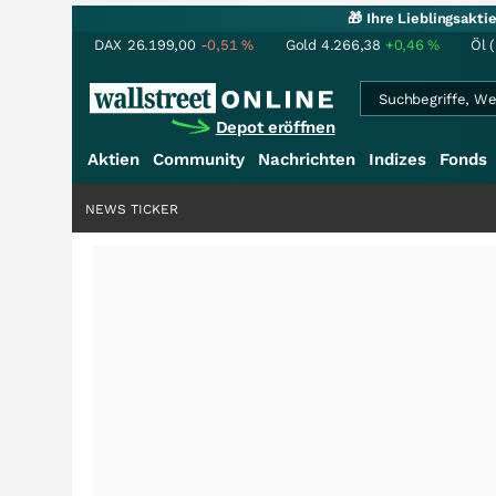
🎁 Ihre Lieblingsakt
DAX
26.199,00
-0,51
%
Gold
4.266,38
+0,46
%
Öl 
Depot eröffnen
Aktien
Community
Nachrichten
Indizes
Fonds
NEWS TICKER