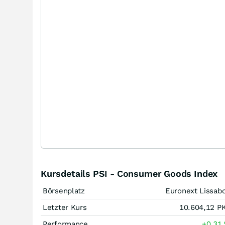
Kursdetails PSI - Consumer Goods Index
Börsenplatz
Euronext Lissab
Letzter Kurs
10.604,12
P
Performance
+0,31