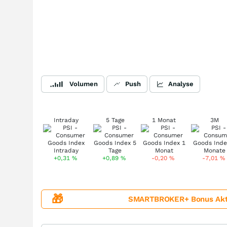
Volumen
Push
Analyse
Intraday
5 Tage
1 Monat
3M
+0,31
%
+0,89
%
-0,20
%
-7,01
%
🎁
SMARTBROKER+ Bonus Aktion