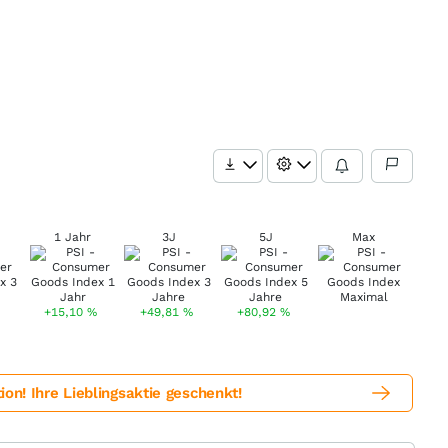
1 Jahr
3J
5J
Max
+15,10
%
+49,81
%
+80,92
%
! Ihre Lieblingsaktie geschenkt!