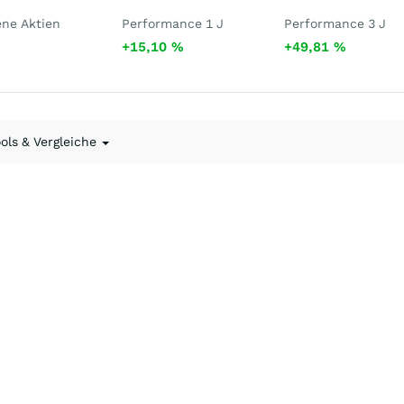
ene Aktien
Performance 1 J
Performance 3 J
+15,10
%
+49,81
%
ools & Vergleiche