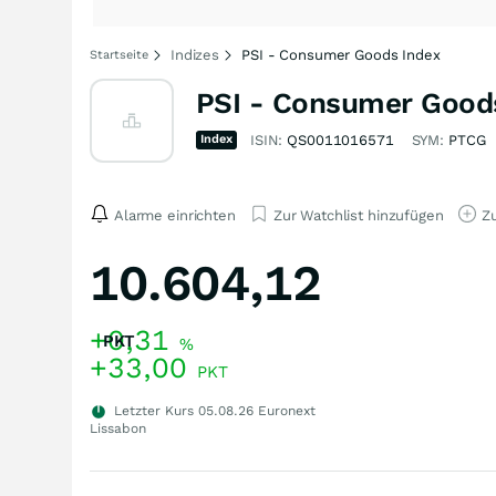
Indizes
PSI - Consumer Goods Index
Startseite
PSI - Consumer Good
Index
ISIN:
QS0011016571
SYM:
PTCG
Alarme einrichten
Zur Watchlist hinzufügen
Zu
10.604,12
+0,31
PKT
%
+33,00
PKT
Letzter Kurs
05.08.26
Euronext
Lissabon