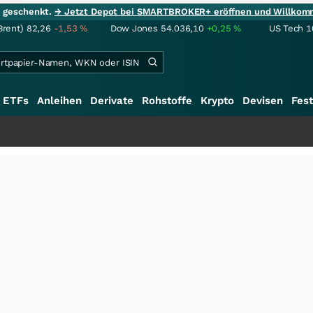
ie geschenkt.
→ Jetzt Depot bei SMARTBROKER+ eröffnen und Willkom
Brent)
82,26
-1,53
%
Dow Jones
54.036,10
+0,25
%
US Tech 1
ETFs
Anleihen
Derivate
Rohstoffe
Krypto
Devisen
Fest