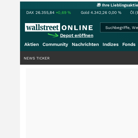
🎁 Ihre Lieblingsakt
DAX
26.355,84
+0,69
%
Gold
4.342,26
0,00
%
Öl (
Depot eröffnen
Aktien
Community
Nachrichten
Indizes
Fonds
NEWS TICKER