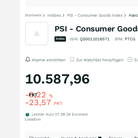
Indizes
PSI - Consumer Goods Index
Hand
Startseite
PSI - Consumer Good
Index
ISIN:
QS0011016571
SYM:
PTCG
Alarme einrichten
Zur Watchlist hinzufügen
Zu
10.587,96
-0,22
PKT
%
-23,57
PKT
Letzter Kurs
07.08.26
Euronext
Lissabon