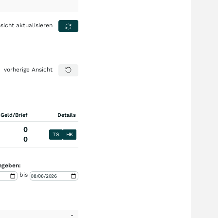
sicht aktualisieren
vorherige Ansicht
 Geld/Brief
Details
0
TS
HK
0
ngeben:
bis
-