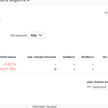
ools & Vergleiche
An
x
Alle
Börsenplatz
Performance
Ges. Umsatz/Volumen
Geldkurs
Briefkurs
Vol.
-0,22
%
-
-
-
23,57
Pkt.
0
-
-
oder Datum ei
von
-
Höchster Spread