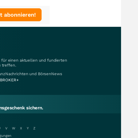
t abonnieren!
für einen aktuellen und fundierten
 treffen.
nanzNachrichten und BörsenNews
BROKER+
sgeschenk sichern.
U
V
W
X
Y
Z
gungen