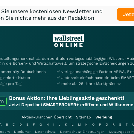
 Sie unsere kostenlosen Newsletter und
Jetz
n Sie nichts mehr aus der Redaktion
instellungsmerkmal als den zentralen verlagsunabhängigen Wissens-Hub 
 in die Börsen- und Wirtschaftswelt, um strategische Entscheidungen zu
Community Deutschlands
✅ verlagsunabhängige Partner ARIVA, Fi
gistrierte Nutzer
✅ Jederzeit einfach handeln beim
SMART
räge pro Tag
✅ mehr als 25 Jahre Marktpräsenz
Bonus Aktion:
Ihre Lieblingsaktie geschenkt!
rn
Jetzt Depot bei SMARTBROKER+ eröffnen und Willkommen
Aktien-Branchen Übersicht
Sitemap
Werbung
A
B
C
D
E
F
G
H
I
J
K
L
M
N
O
P
Q
R
S
T
essum
Disclaimer
Datenschutz
Datenschutz-Einstellungen
Nutzungsbedin