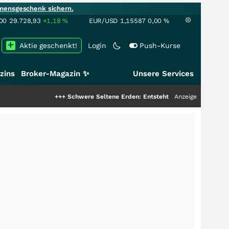
mensgeschenk sichern.
00
29.728,93
+1,18
%
EUR/USD
1,15587
0,00
%
Aktie geschenkt!
Login
Push-Kurse
zins
Broker-Magazin ✨
Unsere Services
+++
Schwere Seltene Erden: Entsteht hier die nächste Milliarden
Anzeige