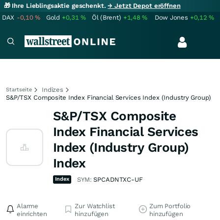
🎁 Ihre Lieblingsaktie geschenkt.
→ Jetzt Depot eröffnen
DAX
-0,10
%
Gold
+0,31
%
Öl (Brent)
+1,48
%
Dow Jones
+0,12
%
Indizes
Startseite
S&P/TSX Composite Index Financial Services Index (Industry Group)
S&P/TSX Composite
Index Financial Services
Index (Industry Group)
Index
Index
SYM:
SPCADNTXC-UF
Alarme
Zur Watchlist
Zum Portfolio
einrichten
hinzufügen
hinzufügen