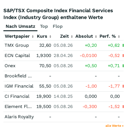
S&P/TSX Composite Index Financial Services
Index (Industry Group) enthaltene Werte
Nach Umsatz
Top
Flop
Wertpapier
Kurs
Zeit
Absolut
Perf. %
TMX Group
32,60
05.08.26
+0,20
+0,62
ECN Capital
1,9300
28.04.26
-0,0100
-0,52
Onex
70,50
05.08.26
+0,50
+0,71
Brookfield Asset Management Registered (A)
-
-
-
IGM Financial
55,50
05.08.26
-1,00
-1,77
CI Financial
19,900
14.08.25
0,000
0,00
Element Fleet Management
19,500
05.08.26
-0,300
-1,52
Alaris Royalty
-
-
-
alle Werte »