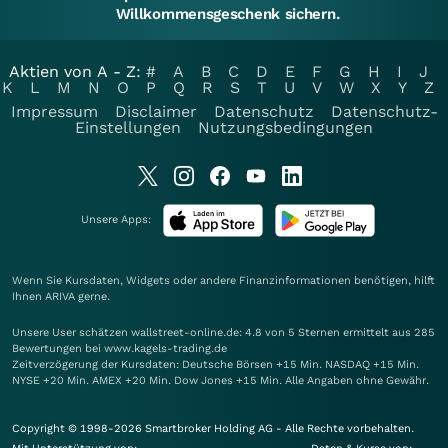
Willkommensgeschenk sichern.
Aktien von A - Z:
#
A
B
C
D
E
F
G
H
I
J
K
L
M
N
O
P
Q
R
S
T
U
V
W
X
Y
Z
Impressum
Disclaimer
Datenschutz
Datenschutz-
Einstellungen
Nutzungsbedingungen
Unsere Apps:
Wenn Sie Kursdaten, Widgets oder andere Finanzinformationen benötigen, hilft
Ihnen
ARIVA
gerne.
Unsere User schätzen wallstreet-online.de: 4.8 von 5 Sternen ermittelt aus 285
Bewertungen bei www.kagels-trading.de
Zeitverzögerung der Kursdaten: Deutsche Börsen +15 Min. NASDAQ +15 Min.
NYSE +20 Min. AMEX +20 Min. Dow Jones +15 Min. Alle Angaben ohne Gewähr.
Copyright © 1998-2026 Smartbroker Holding AG - Alle Rechte vorbehalten.