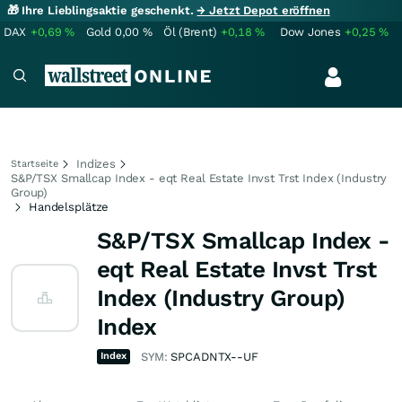
🎁 Ihre Lieblingsaktie geschenkt.
→ Jetzt Depot eröffnen
DAX
+0,69
%
Gold
0,00
%
Öl (Brent)
+0,18
%
Dow Jones
+0,25
%
Indizes
Startseite
S&P/TSX Smallcap Index - eqt Real Estate Invst Trst Index (Industry
Group)
Handelsplätze
S&P/TSX Smallcap Index -
eqt Real Estate Invst Trst
Index (Industry Group)
Index
Index
SYM:
SPCADNTX--UF