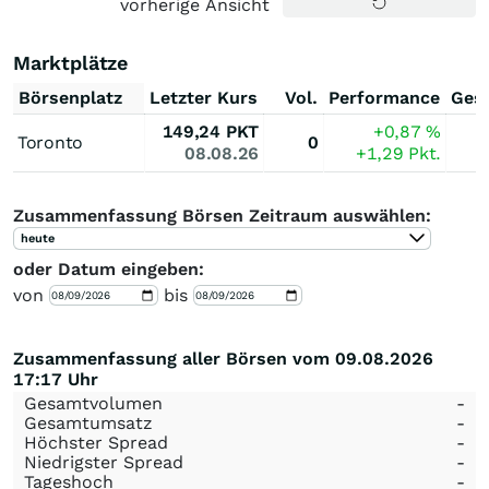
vorherige Ansicht
Marktplätze
Börsenplatz
Letzter Kurs
Vol.
Performance
Ges
149,24
PKT
+0,87
%
Toronto
0
08.08.26
+1,29
Pkt.
Zusammenfassung Börsen Zeitraum auswählen:
heute
oder Datum eingeben:
von
bis
Zusammenfassung aller Börsen vom 09.08.2026
17:17 Uhr
Gesamtvolumen
-
Gesamtumsatz
-
Höchster Spread
-
Niedrigster Spread
-
Tageshoch
-