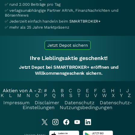
✅ rund 2.000 Beiträge pro Tag
✅ verlagsunabhängige Partner ARIVA, FinanzNachrichten und
BörsenNews
✅ Jederzeit einfach handeln beim
SMARTBROKER+
✅ mehr als 25 Jahre Marktpräsenz
Jetzt Depot sichern
Ihre Lieblingsaktie geschenkt!
Jetzt Depot bei SMARTBROKER+ eröffnen und
Willkommensgeschenk sichern.
Aktien von A - Z:
#
A
B
C
D
E
F
G
H
I
J
K
L
M
N
O
P
Q
R
S
T
U
V
W
X
Y
Z
Impressum
Disclaimer
Datenschutz
Datenschutz-
Einstellungen
Nutzungsbedingungen