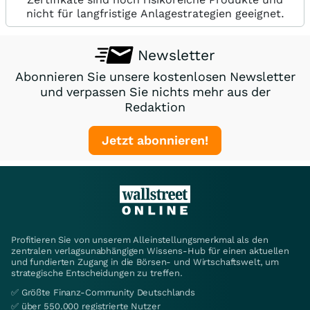
nicht für langfristige Anlagestrategien geeignet.
Newsletter
Abonnieren Sie unsere kostenlosen Newsletter
und verpassen Sie nichts mehr aus der
Redaktion
Jetzt abonnieren!
Profitieren Sie von unserem Alleinstellungsmerkmal als den
zentralen verlagsunabhängigen Wissens-Hub für einen aktuellen
und fundierten Zugang in die Börsen- und Wirtschaftswelt, um
strategische Entscheidungen zu treffen.
✅ Größte Finanz-Community Deutschlands
✅ über 550.000 registrierte Nutzer