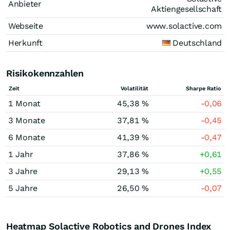
Anbieter
Aktiengesellschaft
Webseite
www.solactive.com
Herkunft
Deutschland
Risikokennzahlen
Zeit
Volatilität
Sharpe Ratio
1 Monat
45,38 %
-0,06
3 Monate
37,81 %
-0,45
6 Monate
41,39 %
-0,47
1 Jahr
37,86 %
+0,61
3 Jahre
29,13 %
+0,55
5 Jahre
26,50 %
-0,07
Heatmap Solactive Robotics and Drones Index