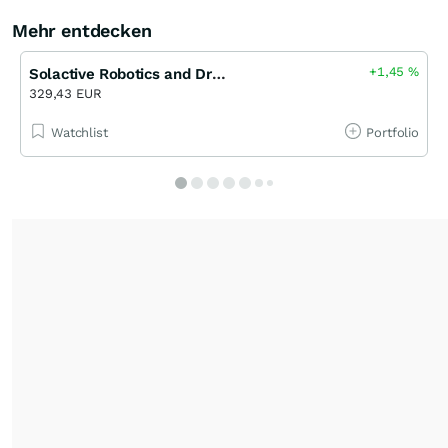
Mehr entdecken
+1,45
%
Solactive Robotics and Drones Total Return Index Index Zertifikat Open-End (UBS)
329,43 EUR
Watchlist
Portfolio