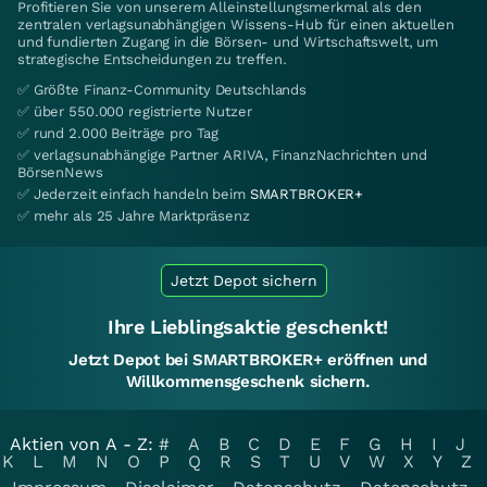
Profitieren Sie von unserem Alleinstellungsmerkmal als den
zentralen verlagsunabhängigen Wissens-Hub für einen aktuellen
und fundierten Zugang in die Börsen- und Wirtschaftswelt, um
strategische Entscheidungen zu treffen.
✅ Größte Finanz-Community Deutschlands
✅ über 550.000 registrierte Nutzer
✅ rund 2.000 Beiträge pro Tag
✅ verlagsunabhängige Partner ARIVA, FinanzNachrichten und
BörsenNews
✅ Jederzeit einfach handeln beim
SMARTBROKER+
✅ mehr als 25 Jahre Marktpräsenz
Jetzt Depot sichern
Ihre Lieblingsaktie geschenkt!
Jetzt Depot bei SMARTBROKER+ eröffnen und
Willkommensgeschenk sichern.
Aktien von A - Z:
#
A
B
C
D
E
F
G
H
I
J
K
L
M
N
O
P
Q
R
S
T
U
V
W
X
Y
Z