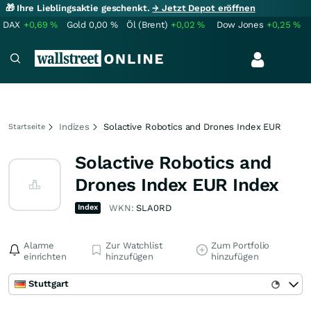
🎁 Ihre Lieblingsaktie geschenkt.
→ Jetzt Depot eröffnen
DAX
+0,69
%
Gold
0,00
%
Öl (Brent)
+0,02
%
Dow Jones
+0,25
%
Indizes
Solactive Robotics and Drones Index EUR
Startseite
Solactive Robotics and
Drones Index EUR Index
Index
WKN:
SLA0RD
Alarme
Zur Watchlist
Zum Portfolio
einrichten
hinzufügen
hinzufügen
Stuttgart