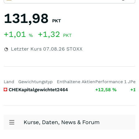
131,98
PKT
+1,01
+1,32
%
PKT
Letzter Kurs
07.08.26
STOXX
Land
Gewichtungstyp
Enthaltene Aktien
Performance 1 J
Per
CHE
Kapitalgewichtet
2464
+12,58
%
+16
Kurse, Daten, News & Forum