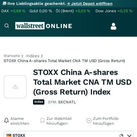
🎁 Ihre Lieblingsaktie geschenkt.
→ Jetzt Depot eröffnen
DAX
+0,69
%
Gold
0,00
%
Öl (Brent)
+0,02
%
Dow Jones
+0,25
%
Indizes
Startseite
STOXX China A-shares Total Market CNA TM USD (Gross Return)
STOXX China A-shares
Total Market CNA TM USD
(Gross Return) Index
Index
SYM:
SXCNATL
Alarme
Zur Watchlist
Zum Portfolio
einrichten
hinzufügen
hinzufügen
STOXX