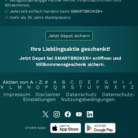
✅ verlagsunabhängige Partner ARIVA, FinanzNachrichten und
BörsenNews
✅ Jederzeit einfach handeln beim
SMARTBROKER+
✅ mehr als 25 Jahre Marktpräsenz
Jetzt Depot sichern
Ihre Lieblingsaktie geschenkt!
Jetzt Depot bei SMARTBROKER+ eröffnen und
Willkommensgeschenk sichern.
Aktien von A - Z:
#
A
B
C
D
E
F
G
H
I
J
K
L
M
N
O
P
Q
R
S
T
U
V
W
X
Y
Z
Impressum
Disclaimer
Datenschutz
Datenschutz-
Einstellungen
Nutzungsbedingungen
Unsere Apps: