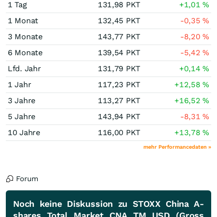
1 Tag
131,98
PKT
+1,01
%
1 Monat
132,45
PKT
-0,35
%
3 Monate
143,77
PKT
-8,20
%
6 Monate
139,54
PKT
-5,42
%
Lfd. Jahr
131,79
PKT
+0,14
%
1 Jahr
117,23
PKT
+12,58
%
3 Jahre
113,27
PKT
+16,52
%
5 Jahre
143,94
PKT
-8,31
%
10 Jahre
116,00
PKT
+13,78
%
mehr Performancedaten »
Forum
Noch keine Diskussion zu STOXX China A-
shares Total Market CNA TM USD (Gross