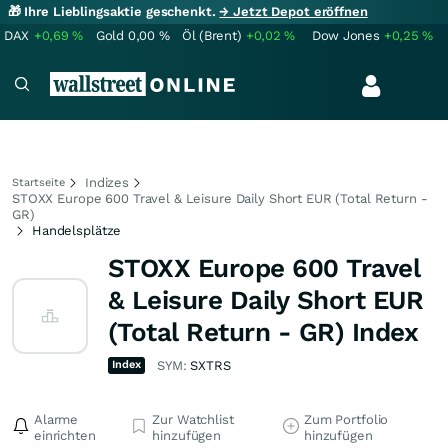
🎁 Ihre Lieblingsaktie geschenkt.
→ Jetzt Depot eröffnen
DAX
+0,69
%
Gold
0,00
%
Öl (Brent)
+0,02
%
Dow Jones
+0,25
%
Indizes
Startseite
STOXX Europe 600 Travel & Leisure Daily Short EUR (Total Return -
GR)
Handelsplätze
STOXX Europe 600 Travel
& Leisure Daily Short EUR
(Total Return - GR) Index
Index
SYM:
SXTRS
Alarme
Zur Watchlist
Zum Portfolio
einrichten
hinzufügen
hinzufügen