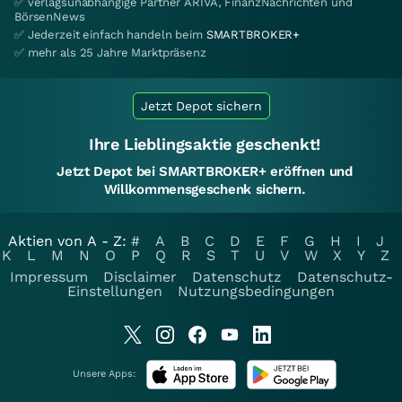
✅ verlagsunabhängige Partner ARIVA, FinanzNachrichten und
BörsenNews
✅ Jederzeit einfach handeln beim
SMARTBROKER+
✅ mehr als 25 Jahre Marktpräsenz
Jetzt Depot sichern
Ihre Lieblingsaktie geschenkt!
Jetzt Depot bei SMARTBROKER+ eröffnen und
Willkommensgeschenk sichern.
Aktien von A - Z:
#
A
B
C
D
E
F
G
H
I
J
K
L
M
N
O
P
Q
R
S
T
U
V
W
X
Y
Z
Impressum
Disclaimer
Datenschutz
Datenschutz-
Einstellungen
Nutzungsbedingungen
Unsere Apps: