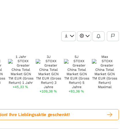
1 Jahr
3J
5J
Max
+45,33
%
+109,38
%
+93,36
%
! Ihre Lieblingsaktie geschenkt!