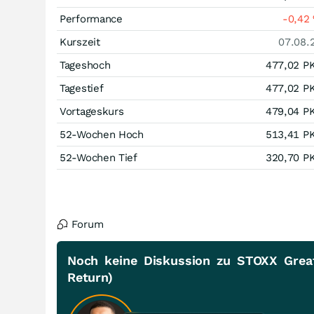
Performance
-0,42
Kurszeit
07.08.
Tageshoch
477,02
P
Tagestief
477,02
P
Vortageskurs
479,04
P
52-Wochen Hoch
513,41
P
52-Wochen Tief
320,70
P
Forum
Noch keine Diskussion zu STOXX Grea
Return)