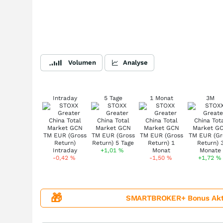
Volumen
Analyse
Intraday
5 Tage
1 Monat
3M
+1,01
%
-0,42
%
-1,50
%
+1,72
%
🎁
SMARTBROKER+ Bonus Aktion