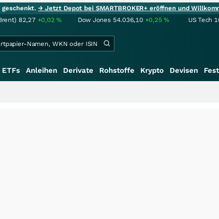
ie geschenkt.
→ Jetzt Depot bei SMARTBROKER+ eröffnen und Willkom
Brent)
82,27
+0,02
%
Dow Jones
54.036,10
+0,25
%
US Tech 1
ETFs
Anleihen
Derivate
Rohstoffe
Krypto
Devisen
Fest
+++
S