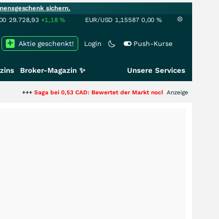
mensgeschenk sichern.
00
29.728,93
+1,18
%
EUR/USD
1,15587
0,00
%
Aktie geschenkt!
Login
Push-Kurse
zins
Broker-Magazin ✨
Unsere Services
aga bei 0,53 CAD: Bewertet der Markt noch immer nur die Hälfte der Story
Anzeige