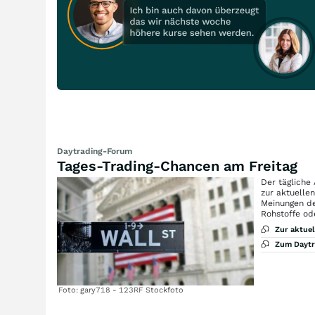
Daytrading-Forum
Tages-Trading-Chancen am Freitag
Der tägliche
zur aktuelle
Meinungen de
Rohstoffe od
Zur aktue
Zum Dayt
Foto: gary718 - 123RF Stockfoto