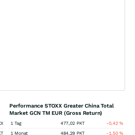
Performance STOXX Greater China Total
Market GCN TM EUR (Gross Return)
XX
1 Tag
477,02
PKT
-0,42
%
KT
1 Monat
484,29
PKT
-1,50
%