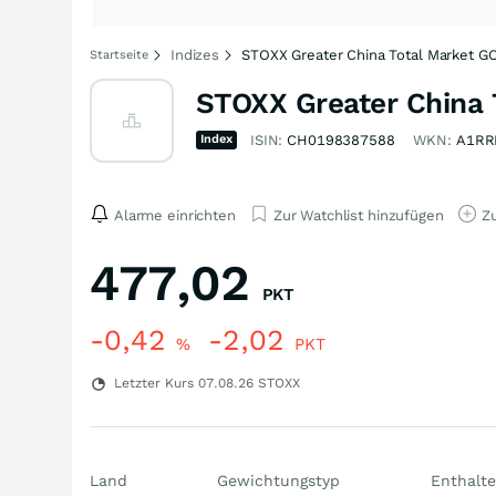
Indizes
STOXX Greater China Total Market G
Startseite
STOXX Greater China 
Index
ISIN:
CH0198387588
WKN:
A1RR
Alarme einrichten
Zur Watchlist hinzufügen
Zu
477,02
PKT
-0,42
-2,02
%
PKT
Letzter Kurs
07.08.26
STOXX
Land
Gewichtungstyp
Enthalte