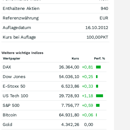
Enthaltene Aktien
940
Referenzwährung
EUR
Auflagedatum
16.10.2012
Kurs bei Auflage
100,00
PKT
Weitere wichtige Indizes
Wertpapier
Kurs
Perf. %
DAX
26.364,00
+0,81
Dow Jones
54.036,10
+0,25
E-Stoxx 50
6.523,86
+0,33
US Tech 100
29.728,93
+1,18
S&P 500
7.756,77
+0,59
Bitcoin
64.931,80
+0,06
Gold
4.342,26
0,00