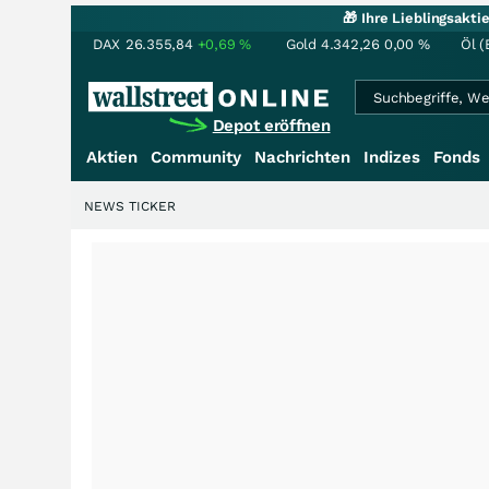
🎁 Ihre Lieblingsakt
DAX
26.355,84
+0,69
%
Gold
4.342,26
0,00
%
Öl (
Depot eröffnen
Aktien
Community
Nachrichten
Indizes
Fonds
NEWS TICKER