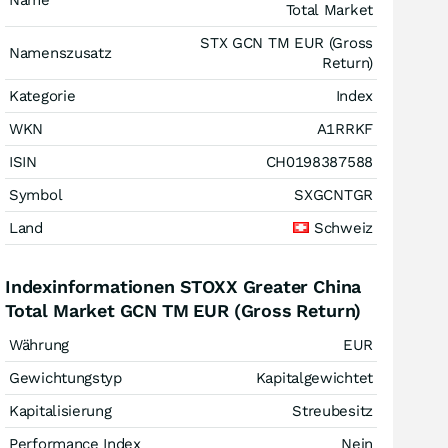
Name
Total Market
STX GCN TM EUR (Gross
Namenszusatz
Return)
Kategorie
Index
WKN
A1RRKF
ISIN
CH0198387588
Symbol
SXGCNTGR
Land
Schweiz
Indexinformationen STOXX Greater China
Total Market GCN TM EUR (Gross Return)
Währung
EUR
Gewichtungstyp
Kapitalgewichtet
Kapitalisierung
Streubesitz
Performance Index
Nein