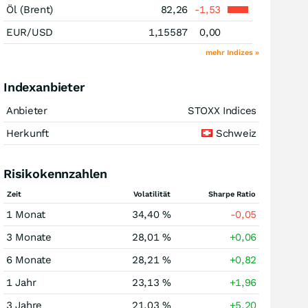
Öl (Brent)
82,26
-1,53
EUR/USD
1,15587
0,00
mehr Indizes »
Indexanbieter
Anbieter
STOXX Indices
Herkunft
Schweiz
Risikokennzahlen
Zeit
Volatilität
Sharpe Ratio
1 Monat
34,40 %
-0,05
3 Monate
28,01 %
+0,06
6 Monate
28,21 %
+0,82
1 Jahr
23,13 %
+1,96
3 Jahre
21,03 %
+5,20