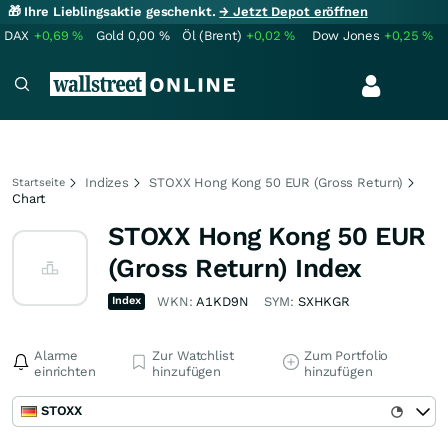
🎁 Ihre Lieblingsaktie geschenkt.
→ Jetzt Depot eröffnen
DAX
+0,69
%
Gold
0,00
%
Öl (Brent)
+0,02
%
Dow Jones
+0,25
%
Indizes
STOXX Hong Kong 50 EUR (Gross Return)
Startseite
Chart
STOXX Hong Kong 50 EUR
(Gross Return) Index
Index
WKN:
A1KD9N
SYM:
SXHKGR
Alarme
Zur Watchlist
Zum Portfolio
einrichten
hinzufügen
hinzufügen
STOXX