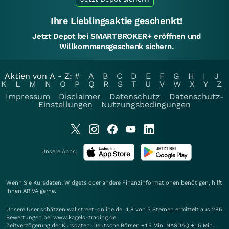
Ihre Lieblingsaktie geschenkt!
Jetzt Depot bei SMARTBROKER+ eröffnen und
Willkommensgeschenk sichern.
Aktien von A - Z:
#
A
B
C
D
E
F
G
H
I
J
K
L
M
N
O
P
Q
R
S
T
U
V
W
X
Y
Z
Impressum
Disclaimer
Datenschutz
Datenschutz-
Einstellungen
Nutzungsbedingungen
Unsere Apps:
Wenn Sie Kursdaten, Widgets oder andere Finanzinformationen benötigen, hilft
Ihnen
ARIVA
gerne.
Unsere User schätzen wallstreet-online.de: 4.8 von 5 Sternen ermittelt aus 285
Bewertungen bei www.kagels-trading.de
Zeitverzögerung der Kursdaten: Deutsche Börsen +15 Min. NASDAQ +15 Min.