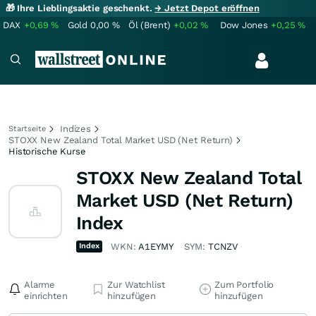
🎁 Ihre Lieblingsaktie geschenkt.
→ Jetzt Depot eröffnen
DAX
+0,69
%
Gold
0,00
%
Öl (Brent)
+0,02
%
Dow Jones
+0,25
%
Indizes
Startseite
STOXX New Zealand Total Market USD (Net Return)
Historische Kurse
STOXX New Zealand Total
Market USD (Net Return)
Index
Index
WKN:
A1EYMY
SYM:
TCNZV
Alarme
Zur Watchlist
Zum Portfolio
einrichten
hinzufügen
hinzufügen