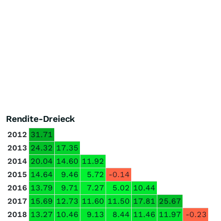
Rendite-Dreieck
2012
31.71
2013
24.32
17.35
2014
20.04
14.60
11.92
2015
14.64
9.46
5.72
-0.14
2016
13.79
9.71
7.27
5.02
10.44
2017
15.69
12.73
11.60
11.50
17.81
25.67
2018
13.27
10.46
9.13
8.44
11.46
11.97
-0.23