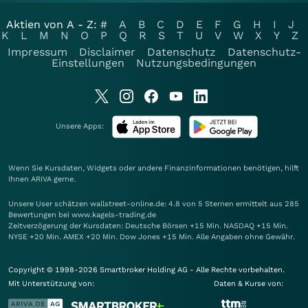
Aktien von A - Z:
#
A
B
C
D
E
F
G
H
I
J
K
L
M
N
O
P
Q
R
S
T
U
V
W
X
Y
Z
Impressum
Disclaimer
Datenschutz
Datenschutz-
Einstellungen
Nutzungsbedingungen
Unsere Apps:
Wenn Sie Kursdaten, Widgets oder andere Finanzinformationen benötigen, hilft
Ihnen
ARIVA
gerne.
Unsere User schätzen wallstreet-online.de: 4.8 von 5 Sternen ermittelt aus 285
Bewertungen bei www.kagels-trading.de
Zeitverzögerung der Kursdaten: Deutsche Börsen +15 Min. NASDAQ +15 Min.
NYSE +20 Min. AMEX +20 Min. Dow Jones +15 Min. Alle Angaben ohne Gewähr.
Copyright © 1998-2026 Smartbroker Holding AG - Alle Rechte vorbehalten.
Mit Unterstützung von:
Daten & Kurse von: