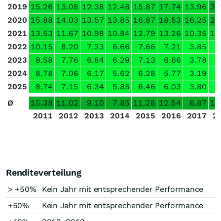
2019
15.26
13.08
12.38
12.48
15.87
17.74
13.96
30
2020
15.88
14.03
13.57
13.85
16.87
18.53
16.25
25
2021
13.53
11.67
10.98
10.84
12.79
13.26
10.35
14
2022
10.15
8.20
7.23
6.66
7.66
7.21
3.85
4
2023
9.58
7.76
6.84
6.29
7.13
6.66
3.78
4
2024
8.78
7.06
6.17
5.62
6.28
5.77
3.19
3
2025
8.74
7.15
6.34
5.85
6.46
6.03
3.80
4
Ø
15.38
11.02
9.10
7.85
11.28
12.54
6.87
12
2011
2012
2013
2014
2015
2016
2017
2
Renditeverteilung
> +50%
Kein Jahr mit entsprechender Performance
+50%
Kein Jahr mit entsprechender Performance