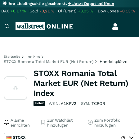
🎁 Ihre Lieblingsaktie geschenkt.
→ Jetzt Depot eröffnen
DAX
+0,17
%
Gold
-0,21
%
Öl (Brent)
+3,05
%
Dow Jones
-0,13
%
Indizes
Startseite
STOXX Romania Total Market EUR (Net Return)
Handelsplätze
STOXX Romania Total
Market EUR (Net Return)
Index
Index
WKN:
A1KPV2
SYM:
TCROR
Alarme
Zur Watchlist
Zum Portfolio
einrichten
hinzufügen
hinzufügen
STOXX