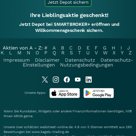
Jetzt Depot sichern
Ihre Lieblingsaktie geschenkt!
Jetzt Depot bei SMARTBROKER+ eröffnen und
Willkommensgeschenk sichern.
Aktien von A - Z:
#
A
B
C
D
E
F
G
H
I
J
K
L
M
N
O
P
Q
R
S
T
U
V
W
X
Y
Z
Impressum
Disclaimer
Datenschutz
Datenschutz-
Einstellungen
Nutzungsbedingungen
Unsere Apps:
Wenn Sie Kursdaten, Widgets oder andere Finanzinformationen benötigen, hilft
Ihnen
ARIVA
gerne.
Unsere User schätzen wallstreet-online.de: 4.8 von 5 Sternen ermittelt aus 285
Bewertungen bei www.kagels-trading.de