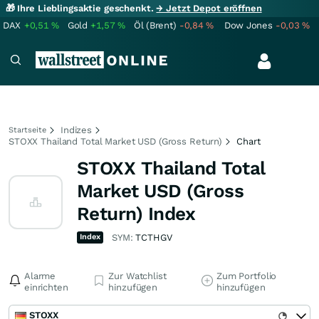
🎁 Ihre Lieblingsaktie geschenkt.
→ Jetzt Depot eröffnen
DAX
+0,51
%
Gold
+1,57
%
Öl (Brent)
-0,84
%
Dow Jones
-0,03
%
Indizes
Startseite
STOXX Thailand Total Market USD (Gross Return)
Chart
STOXX Thailand Total
Market USD (Gross
Return) Index
Index
SYM:
TCTHGV
Alarme
Zur Watchlist
Zum Portfolio
einrichten
hinzufügen
hinzufügen
STOXX