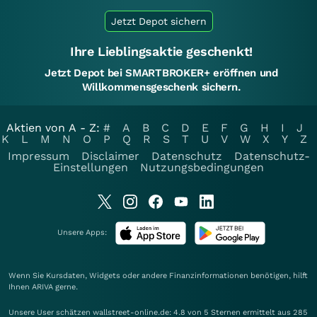
Jetzt Depot sichern
Ihre Lieblingsaktie geschenkt!
Jetzt Depot bei SMARTBROKER+ eröffnen und
Willkommensgeschenk sichern.
Aktien von A - Z:
#
A
B
C
D
E
F
G
H
I
J
K
L
M
N
O
P
Q
R
S
T
U
V
W
X
Y
Z
Impressum
Disclaimer
Datenschutz
Datenschutz-
Einstellungen
Nutzungsbedingungen
Unsere Apps:
Wenn Sie Kursdaten, Widgets oder andere Finanzinformationen benötigen, hilft
Ihnen
ARIVA
gerne.
Unsere User schätzen wallstreet-online.de: 4.8 von 5 Sternen ermittelt aus 285