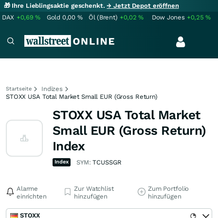
🎁 Ihre Lieblingsaktie geschenkt.
→ Jetzt Depot eröffnen
DAX
+0,69
%
Gold
0,00
%
Öl (Brent)
+0,02
%
Dow Jones
+0,25
%
Indizes
Startseite
STOXX USA Total Market Small EUR (Gross Return)
STOXX USA Total Market
Small EUR (Gross Return)
Index
Index
SYM:
TCUSSGR
Alarme
Zur Watchlist
Zum Portfolio
einrichten
hinzufügen
hinzufügen
STOXX