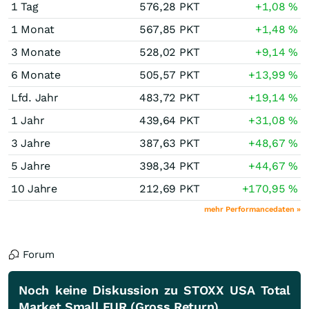
1 Tag
576,28
PKT
+1,08
%
1 Monat
567,85
PKT
+1,48
%
3 Monate
528,02
PKT
+9,14
%
6 Monate
505,57
PKT
+13,99
%
Lfd. Jahr
483,72
PKT
+19,14
%
1 Jahr
439,64
PKT
+31,08
%
3 Jahre
387,63
PKT
+48,67
%
5 Jahre
398,34
PKT
+44,67
%
10 Jahre
212,69
PKT
+170,95
%
mehr Performancedaten »
Forum
Noch keine Diskussion zu STOXX USA Total
Market Small EUR (Gross Return)