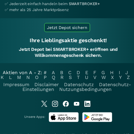
✅ Jederzeit einfach handeln beim
SMARTBROKER+
✅ mehr als 25 Jahre Marktpräsenz
Jetzt Depot sichern
Ihre Lieblingsaktie geschenkt!
Jetzt Depot bei SMARTBROKER+ eröffnen und
Willkommensgeschenk sichern.
Aktien von A - Z:
#
A
B
C
D
E
F
G
H
I
J
K
L
M
N
O
P
Q
R
S
T
U
V
W
X
Y
Z
Impressum
Disclaimer
Datenschutz
Datenschutz-
Einstellungen
Nutzungsbedingungen
Unsere Apps: