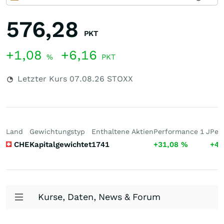
576,28
PKT
+1,08
+6,16
%
PKT
Letzter Kurs
07.08.26
STOXX
Land
Gewichtungstyp
Enthaltene Aktien
Performance 1 J
Per
CHE
Kapitalgewichtet
1741
+31,08
%
+48
Kurse, Daten, News & Forum