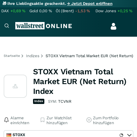
🎁 Ihre Lieblingsaktie geschenkt.
→ Jetzt Depot eröffnen
DAX
+0,69
%
Gold
0,00
%
Öl (Brent)
-1,53
%
Dow Jones
+0,25
%
Indizes
STOXX Vietnam Total Market EUR (Net Return)
Startseite
STOXX Vietnam Total
Market EUR (Net Return)
Index
Index
SYM:
TCVNR
Alarme
Zur Watchlist
Zum Portfolio
einrichten
hinzufügen
hinzufügen
STOXX