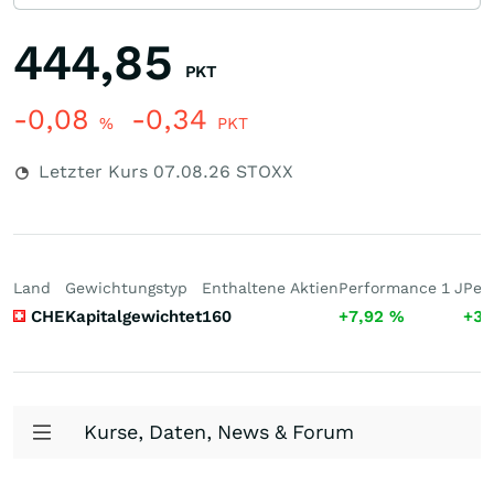
444,85
PKT
-0,08
-0,34
%
PKT
Letzter Kurs
07.08.26
STOXX
Land
Gewichtungstyp
Enthaltene Aktien
Performance 1 J
Per
CHE
Kapitalgewichtet
160
+7,92
%
+32
Kurse, Daten, News & Forum