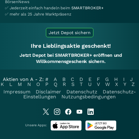
BörsenNews
✅ Jederzeit einfach handeln beim
SMARTBROKER+
✅ mehr als 25 Jahre Marktpräsenz
Jetzt Depot sichern
Ihre Lieblingsaktie geschenkt!
Jetzt Depot bei SMARTBROKER+ eröffnen und
Willkommensgeschenk sichern.
Aktien von A - Z:
#
A
B
C
D
E
F
G
H
I
J
K
L
M
N
O
P
Q
R
S
T
U
V
W
X
Y
Z
Impressum
Disclaimer
Datenschutz
Datenschutz-
Einstellungen
Nutzungsbedingungen
Unsere Apps: