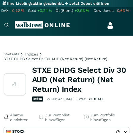
🎁 Ihre Lieblingsaktie geschenkt.
→ Jetzt Depot eröffnen
DAX
-0,12
%
Gold
+0,24
%
Öl (Brent)
+2,93
%
Dow Jones
-0,63
%
Indizes
Startseite
STXE DHDG Select Div 30 AUD (Net Return) (Net Return)
STXE DHDG Select Div 30
AUD (Net Return) (Net
Return) Index
Index
WKN:
A13R4F
SYM:
S3DDAU
Alarme
Zur Watchlist
Zum Portfolio
einrichten
hinzufügen
hinzufügen
STOXX