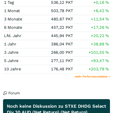
1 Tag
536,12
PKT
+0,16
%
1 Monat
503,78
PKT
+6,42
%
3 Monate
480,67
PKT
+11,54
%
6 Monate
457,22
PKT
+17,26
%
Lfd. Jahr
445,94
PKT
+20,22
%
1 Jahr
386,04
PKT
+38,88
%
3 Jahre
266,00
PKT
+101,55
%
5 Jahre
277,11
PKT
+93,47
%
10 Jahre
176,48
PKT
+203,79
%
mehr Performancedaten »
Forum
Noch keine Diskussion zu STXE DHDG Select
Div 30 AUD (Net Return) (Net Return)