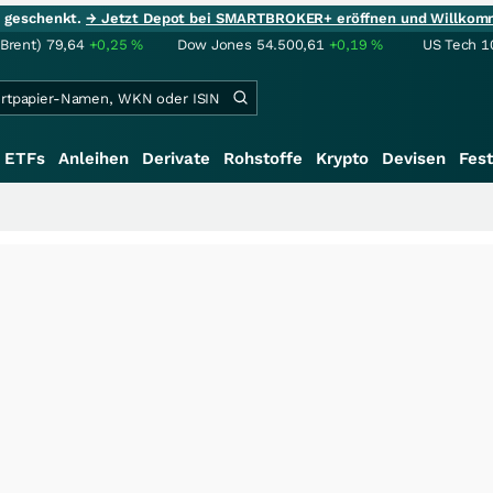
ie geschenkt.
→ Jetzt Depot bei SMARTBROKER+ eröffnen und Willkom
(Brent)
79,64
+0,25
%
Dow Jones
54.500,61
+0,19
%
US Tech 1
ETFs
Anleihen
Derivate
Rohstoffe
Krypto
Devisen
Fest