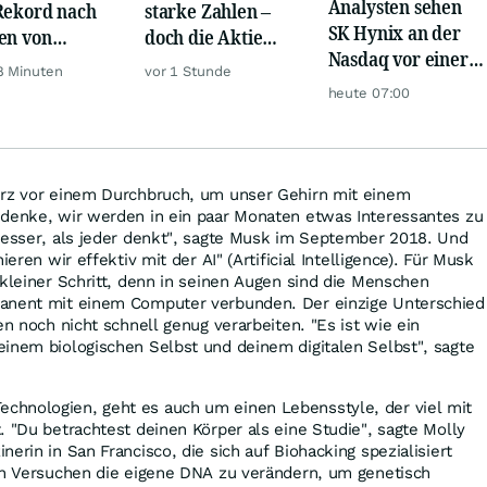
Analysten sehen
Rekord nach
starke Zahlen –
SK Hynix an der
en von
doch die Aktie
Nasdaq vor einer
ens,
kassiert eine
8 Minuten
vor 1 Stunde
Verdopplung
nmetall
Abfuhr
heute 07:00
urz vor einem Durchbruch, um unser Gehirn mit einem
 denke, wir werden in ein paar Monaten etwas Interessantes zu
besser, als jeder denkt", sagte Musk im September 2018. Und
ieren wir effektiv mit der AI" (Artificial Intelligence). Für Musk
 kleiner Schritt, denn in seinen Augen sind die Menschen
anent mit einem Computer verbunden. Der einzige Unterschied
en noch nicht schnell genug verarbeiten. "Es ist wie ein
inem biologischen Selbst und deinem digitalen Selbst", sagte
hnologien, geht es auch um einen Lebensstyle, der viel mit
. "Du betrachtest deinen Körper als eine Studie", sagte Molly
erin in San Francisco, die sich auf Biohacking spezialisiert
von Versuchen die eigene DNA zu verändern, um genetisch