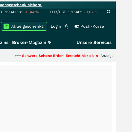
mensgeschenk sichern.
00
29.400,81
-0,44
%
EUR/USD
1,15465
-0,07
%
Aktie geschenkt!
Login
Push-Kurse
zins
Broker-Magazin ✨
Unsere Services
+++
Schwere Seltene Erden: Entsteht hier die nächste Milliardenstory?
Anzeige
+++