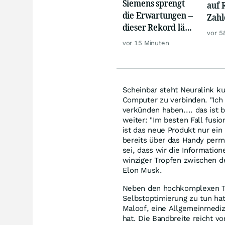
Siemens sprengt
auf 
die Erwartungen –
Zahl
dieser Rekord lässt
Siem
vor 5
Anleger
Rhei
vor 15 Minuten
aufhorchen
Scheinbar steht Neuralink k
Computer zu verbinden. "Ich
verkünden haben.... das ist 
weiter: "Im besten Fall fusion
ist das neue Produkt nur ein
bereits über das Handy perm
sei, dass wir die Information
winziger Tropfen zwischen de
Elon Musk.
Neben den hochkomplexen Tec
Selbstoptimierung zu tun hat
Maloof, eine Allgemeinmedizin
hat. Die Bandbreite reicht 