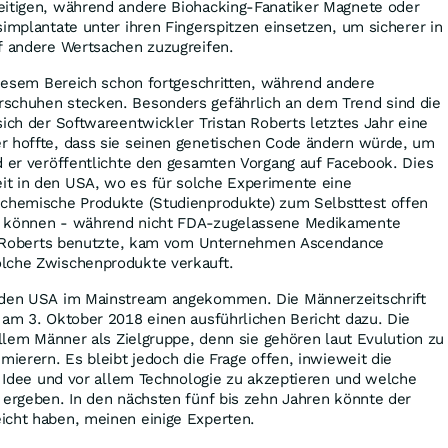
eitigen, während andere Biohacking-Fanatiker Magnete oder
simplantate unter ihren Fingerspitzen einsetzen, um sicherer in
uf andere Wertsachen zuzugreifen.
 diesem Bereich schon fortgeschritten, während andere
schuhen stecken. Besonders gefährlich an dem Trend sind die
sich der Softwareentwickler Tristan Roberts letztes Jahr eine
r hoffte, dass sie seinen genetischen Code ändern würde, um
d er veröffentlichte den gesamten Vorgang auf Facebook. Dies
t in den USA, wo es für solche Experimente eine
 chemische Produkte (Studienprodukte) zum Selbsttest offen
n können - während nicht FDA-zugelassene Medikamente
ass Roberts benutzte, kam vom Unternehmen Ascendance
olche Zwischenprodukte verkauft.
n den USA im Mainstream angekommen. Die Männerzeitschrift
 am 3. Oktober 2018 einen ausführlichen Bericht dazu. Die
 allem Männer als Zielgruppe, denn sie gehören laut Evulution zu
mierern. Es bleibt jedoch die Frage offen, inwieweit die
se Idee und vor allem Technologie zu akzeptieren und welche
 ergeben. In den nächsten fünf bis zehn Jahren könnte der
icht haben, meinen einige Experten.