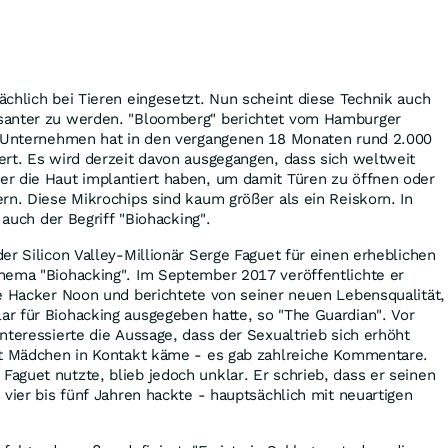
chlich bei Tieren eingesetzt. Nun scheint diese Technik auch
santer zu werden. "Bloomberg" berichtet vom Hamburger
e Unternehmen hat in den vergangenen 18 Monaten rund 2.000
rt. Es wird derzeit davon ausgegangen, dass sich weltweit
r die Haut implantiert haben, um damit Türen zu öffnen oder
rn. Diese Mikrochips sind kaum größer als ein Reiskorn. In
 auch der Begriff "Biohacking".
er Silicon Valley-Millionär Serge Faguet für einen erheblichen
hema "Biohacking". Im September 2017 veröffentlichte er
e Hacker Noon und berichtete von seiner neuen Lebensqualität,
r für Biohacking ausgegeben hatte, so "The Guardian". Vor
nteressierte die Aussage, dass der Sexualtrieb sich erhöht
it Mädchen in Kontakt käme - es gab zahlreiche Kommentare.
guet nutzte, blieb jedoch unklar. Er schrieb, dass er seinen
 vier bis fünf Jahren hackte - hauptsächlich mit neuartigen