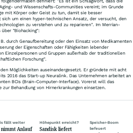
 folgendermaßen definiert: "Es ist ein Schlagwort, dass die
-Aging- und Wissenschafts-Communities vereint; im Grunde
 mit Körper oder Geist zu tun, damit sie besser
elt sich um einen hyper-technischen Ansatz, der versucht, den
echnologien zu verstehen und zu reparieren". Im Merrian-
 über "Biohacking":
. B. durch Genaufbereitung oder den Einsatz von Medikamenten
sserung der Eigenschaften oder Fähigkeiten lebender
n Einzelpersonen und Gruppen außerhalb der traditionellen
haftlichen Forschung".
 den Möglichkeiten auseinandergesetzt. Er gründete mit acht
ts 2016 das Start-up Neuralink. Das Unternehmen arbeitet an
ten BCIs (Brain-Computer-Interface). Vorerst will das
e zur Behandlung von Hirnerkrankungen einsetzen.
is fällt weiter
Höhepunkt erreicht?
Speicher-Boom
 nimmt Anlauf
Sandisk liefert
befeuert