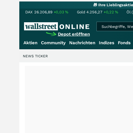
🎁 Ihre Lieblingsakt
DAX
26.206,89
+0,03
%
Gold
4.256,27
+0,22
%
Öl 
Depot eröffnen
Aktien
Community
Nachrichten
Indizes
Fonds
NEWS TICKER