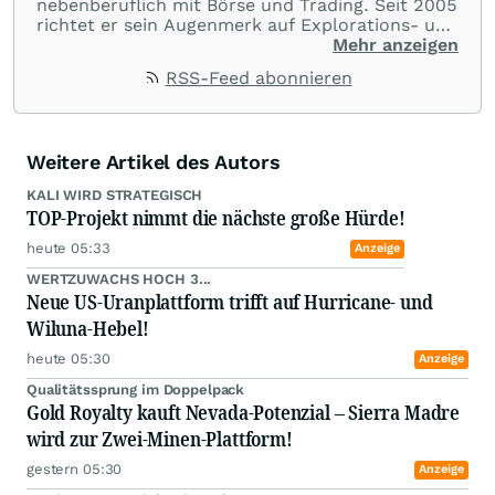
nebenberuflich mit Börse und Trading. Seit 2005
richtet er sein Augenmerk auf Explorations- und
Bergbauunternehmen und analysiert täglich die
Mehr anzeigen
Märkte. Seit Januar 2006 ist Jörg Schulte als
RSS-Feed abonnieren
Community-Mitglied auf wallstreet:online aktiv.
Weitere Artikel des Autors
KALI WIRD STRATEGISCH
TOP-Projekt nimmt die nächste große Hürde!
heute 05:33
Anzeige
WERTZUWACHS HOCH 3...
Neue US-Uranplattform trifft auf Hurricane- und
Wiluna-Hebel!
heute 05:30
Anzeige
Qualitätssprung im Doppelpack
Gold Royalty kauft Nevada-Potenzial – Sierra Madre
wird zur Zwei-Minen-Plattform!
gestern 05:30
Anzeige