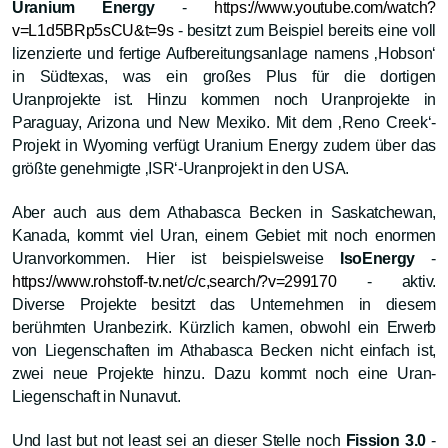
Uranium Energy
-
https://www.youtube.com/watch?
v=L1d5BRp5sCU&t=9s
- besitzt zum Beispiel bereits eine voll
lizenzierte und fertige Aufbereitungsanlage namens ‚Hobson‘
in Südtexas, was ein großes Plus für die dortigen
Uranprojekte ist. Hinzu kommen noch Uranprojekte in
Paraguay, Arizona und New Mexiko. Mit dem ‚Reno Creek‘-
Projekt in Wyoming verfügt Uranium Energy zudem über das
größte genehmigte ‚ISR‘-Uranprojekt in den USA.
Aber auch aus dem Athabasca Becken in Saskatchewan,
Kanada, kommt viel Uran, einem Gebiet mit noch enormen
Uranvorkommen. Hier ist beispielsweise
IsoEnergy
-
https://www.rohstoff-tv.net/c/c,search/?v=299170
- aktiv.
Diverse Projekte besitzt das Unternehmen in diesem
berühmten Uranbezirk. Kürzlich kamen, obwohl ein Erwerb
von Liegenschaften im Athabasca Becken nicht einfach ist,
zwei neue Projekte hinzu. Dazu kommt noch eine Uran-
Liegenschaft in Nunavut.
Und last but not least sei an dieser Stelle noch
Fission 3.0
-