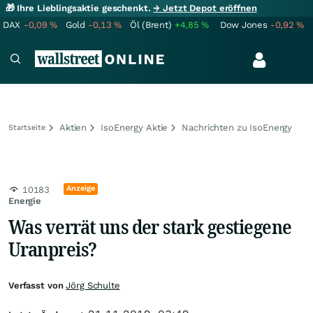
🎁 Ihre Lieblingsaktie geschenkt.
→ Jetzt Depot eröffnen
DAX
-0,09
%
Gold
-0,13
%
Öl (Brent)
+4,85
%
Dow Jones
-0,92
%
Aktien
IsoEnergy Aktie
Nachrichten zu IsoEnergy
Startseite
Anzeige
10183
Energie
Was verrät uns der stark gestiegene
Uranpreis?
Verfasst von
Jörg Schulte