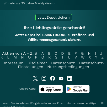
✅ mehr als 25 Jahre Marktpräsenz
Jetzt Depot sichern
Ihre Lieblingsaktie geschenkt!
Jetzt Depot bei SMARTBROKER+ eröffnen und
Willkommensgeschenk sichern.
Aktien von A - Z:
#
A
B
C
D
E
F
G
H
I
J
K
L
M
N
O
P
Q
R
S
T
U
V
W
X
Y
Z
Impressum
Disclaimer
Datenschutz
Datenschutz-
Einstellungen
Nutzungsbedingungen
Unsere Apps:
Wenn Sie Kursdaten, Widgets oder andere Finanzinformationen benötigen, hilft