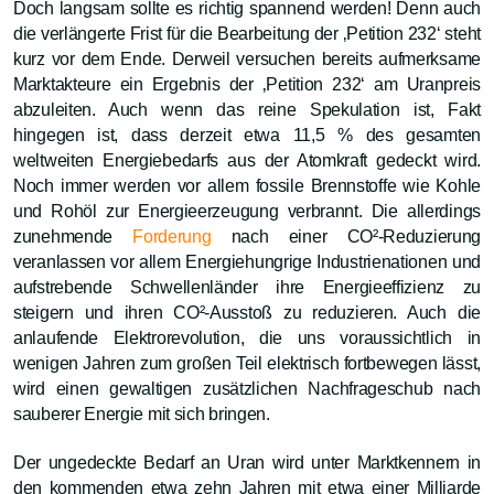
Doch langsam sollte es richtig spannend werden! Denn auch
die verlängerte Frist für die Bearbeitung der ‚Petition 232‘ steht
kurz vor dem Ende. Derweil versuchen bereits aufmerksame
Marktakteure ein Ergebnis der ‚Petition 232‘ am Uranpreis
abzuleiten. Auch wenn das reine Spekulation ist, Fakt
hingegen ist, dass derzeit etwa 11,5 % des gesamten
weltweiten Energiebedarfs aus der Atomkraft gedeckt wird.
Noch immer werden vor allem fossile Brennstoffe wie Kohle
und Rohöl zur Energieerzeugung verbrannt. Die allerdings
zunehmende
Forderung
nach einer CO²-Reduzierung
veranlassen vor allem Energiehungrige Industrienationen und
aufstrebende Schwellenländer ihre Energieeffizienz zu
steigern und ihren CO²-Ausstoß zu reduzieren. Auch die
anlaufende Elektrorevolution, die uns voraussichtlich in
wenigen Jahren zum großen Teil elektrisch fortbewegen lässt,
wird einen gewaltigen zusätzlichen Nachfrageschub nach
sauberer Energie mit sich bringen.
Der ungedeckte Bedarf an Uran wird unter Marktkennern in
den kommenden etwa zehn Jahren mit etwa einer Milliarde