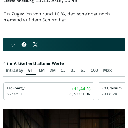
21.11.2019, 03:49
Letzte Änderung
Ein Zugewinn von rund 10 %, den scheinbar noch
niemand auf dem Schirm hat.
4 im Artikel enthaltene Werte
Intraday
5T
1M
3M
1J
3J
5J
10J
Max
IsoEnergy
F3 Uranium
+11,44
%
22:32:31
8,7300
EUR
20.08.24