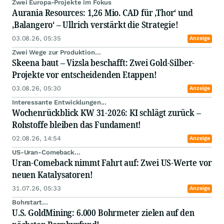
Zwei Europa-Projekte im Fokus
Aurania Resources: 1,26 Mio. CAD für ‚Thor‘ und
‚Balangero‘ – Ullrich verstärkt die Strategie!
03.08.26, 05:35
Anzeige
Zwei Wege zur Produktion...
Skeena baut – Vizsla beschafft: Zwei Gold-Silber-
Projekte vor entscheidenden Etappen!
03.08.26, 05:30
Anzeige
Interessante Entwicklungen...
Wochenrückblick KW 31-2026: KI schlägt zurück –
Rohstoffe bleiben das Fundament!
02.08.26, 14:54
Anzeige
US-Uran-Comeback...
Uran-Comeback nimmt Fahrt auf: Zwei US-Werte vor
neuen Katalysatoren!
31.07.26, 05:33
Anzeige
Bohrstart...
U.S. GoldMining: 6.000 Bohrmeter zielen auf den