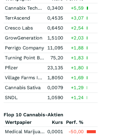
Cannabix Technologies
0,3400
+5,59
TerrAscend
0,4535
+3,07
Cresco Labs
0,6450
+2,54
GrowGeneration
1,5100
+2,03
Perrigo Company
11,095
+1,88
Turning Point Brands
75,20
+1,83
Pfizer
23,135
+1,80
Village Farms International
1,8050
+1,69
Cannabis Sativa
0,0079
+1,29
SNDL
1,0590
+1,24
Flop 10 Cannabis-Aktien
Wertpapier
Kurs
Perf. %
Medical Marijuana
0,0001
-50,00