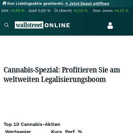
🎁 Ihre Lieblingsaktie geschenkt.
→ Jetzt Depot eröffnen
DAX
+0,69
%
Gold
0,00
%
Öl (Brent)
+0,02
%
Dow Jones
+0,25
%
Cannabis-Spezial: Profitieren Sie am
weltweiten Legalisierungsboom
Top 10 Cannabis-Aktien
Wertpapier
Kurs
Perf. %