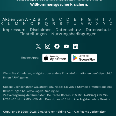
Willkommensgeschenk sichern.
Aktien von A - Z:
#
A
B
C
D
E
F
G
H
I
J
K
L
M
N
O
P
Q
R
S
T
U
V
W
X
Y
Z
Impressum
Disclaimer
Datenschutz
Datenschutz-
Einstellungen
Nutzungsbedingungen
Unsere Apps:
Wenn Sie Kursdaten, Widgets oder andere Finanzinformationen benötigen, hilft
Ihnen
ARIVA
gerne.
Unsere User schätzen wallstreet-online.de: 4.8 von 5 Sternen ermittelt aus 285
Bewertungen bei www.kagels-trading.de
Zeitverzögerung der Kursdaten: Deutsche Börsen +15 Min. NASDAQ +15 Min.
NYSE +20 Min. AMEX +20 Min. Dow Jones +15 Min. Alle Angaben ohne Gewähr.
Copyright © 1998-2026 Smartbroker Holding AG - Alle Rechte vorbehalten.