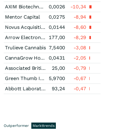
AXIM Biotechnologies
0,0026
-10,34
Mentor Capital
0,0275
-8,94
Novus Acquisition & Development
0,0144
-8,60
Arrow Electronics
177,00
-8,29
Trulieve Cannabis
7,5400
-3,08
CannaGrow Holdings
0,0431
-2,05
Associated British Foods
25,00
-0,79
Green Thumb Industries
5,9700
-0,67
Abbott Laboratories
93,24
-0,47
Outperformer
Markttrends