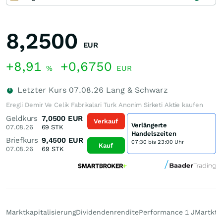
8,2500
EUR
+8,91
+0,6750
%
EUR
Letzter Kurs
07.08.26
Lang & Schwarz
Eregli Demir Ve Celik Fabrikalari Turk Anonim Sirketi Aktie kaufen
Geldkurs
7,0500
EUR
Verkauf
Verlängerte
07.08.26
69
STK
Handelszeiten
Briefkurs
9,4500
EUR
07:30 bis 23:00 Uhr
Kauf
07.08.26
69
STK
Marktkapitalisierung
Dividendenrendite
Performance 1 J
Martktp