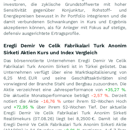
investoren, die zyklische Grundstoffwerte mit hoher
Sensitivität gegenüber Konjunktur, Rohstoff- und
Energiepreisen bewusst in ihr Portfolio integrieren und die
damit verbundenen Schwankungen in Kurs und Ergebnis
akzeptieren können, als für Anleger mit Fokus auf stetige,
defensiv ausgerichtete Ertragsprofile.
Eregli Demir Ve Celik Fabrikalari Turk Anonim
Sirketi Aktien Kurs und Index Vergleich
Das börsennotierte Unternehmen Eregli Demir Ve Celik
Fabrikalari Turk Anonim Sirketi ist in Türkei gelistet. Das
Unternehmen verfügt über eine Marktkapitalisierung von
6,25 Mrd.
EUR
und seine Geschäftsaktivitäten sind
vorwiegend der Branche Stahl und Bergbau zuzuordnen. Die
Aktie verzeichnet eine Jahresperformance von
+35,27
%
.
Die aktuelle Monatsperformance beträgt
-2,57
%
. Derzeit
notiert die Aktie
-16,76
%
unter ihrem 52-Wochen Hoch
und
+72,95
%
über ihrem 52-Wochen Tief. Der aktuelle
Eregli Demir Ve Celik Fabrikalari Turk Anonim Sirketi
Realtimekurs (
07.08.26
) liegt bei 8,2500
€
. Damit ist die
Eregli Demir Ve Celik Fabrikalari Turk Anonim Sirketi Aktie