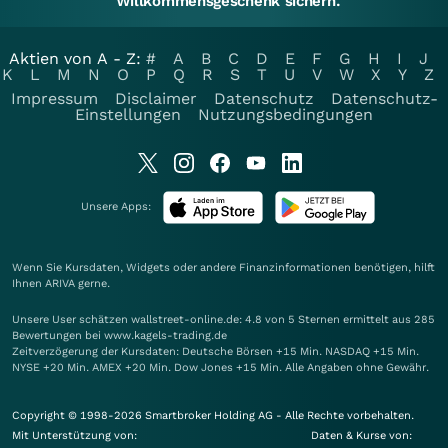
Willkommensgeschenk sichern.
Aktien von A - Z:
#
A
B
C
D
E
F
G
H
I
J
K
L
M
N
O
P
Q
R
S
T
U
V
W
X
Y
Z
Impressum
Disclaimer
Datenschutz
Datenschutz-
Einstellungen
Nutzungsbedingungen
Unsere Apps:
Wenn Sie Kursdaten, Widgets oder andere Finanzinformationen benötigen, hilft
Ihnen
ARIVA
gerne.
Unsere User schätzen wallstreet-online.de: 4.8 von 5 Sternen ermittelt aus 285
Bewertungen bei www.kagels-trading.de
Zeitverzögerung der Kursdaten: Deutsche Börsen +15 Min. NASDAQ +15 Min.
NYSE +20 Min. AMEX +20 Min. Dow Jones +15 Min. Alle Angaben ohne Gewähr.
Copyright © 1998-2026 Smartbroker Holding AG - Alle Rechte vorbehalten.
Mit Unterstützung von:
Daten & Kurse von: