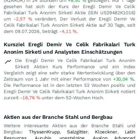
(A2ARDK) in 24 Stunden um
+8,91
%
gestiegen. Auf 7 Tage
gesehen hat sich der Kurs der Eregli Demir Ve Celik
Fabrikalari Turk Anonim Sirketi Aktie (ISIN US29482K1016)
um
-2,57
%
verändert. Der Verlust der Eregli Demir Ve
Celik Fabrikalari Turk Anonim Sirketi Aktie auf 30 Tage, seit
dem 09.07.2026, beträgt
-4,11
%
.
Kursziel Eregli Demir Ve Celik Fabrikalari Turk
Anonim Sirketi und Analysten Einschätzungen
Die Eregli Demir Ve Celik Fabrikalari Turk Anonim
Sirketi Aktien Kurs Performance und ein Index
Vergleich zeigt eine sehr starke Wertentwicklung über den
Zeitraum von 1 Jahr mit einer Performance von
+30,04
%
.
Die Performance ist in den letzten 52 Wochen positiv und
Eregli Demir Ve Celik Fabrikalari Turk Anonim Sirketi notiert
zurzeit
-16,76
%
unter dem 52-Wochen Hoch.
Aktien aus der Branche Stahl und Bergbau
Weitere interesante Aktien aus der Branche Stahl und
Bergbau:
ThyssenKrupp
,
Salzgitter
,
Kloeckner
,
Latin
Resources
,
Aurubis
,
voestalpine
,
Avalon Advanced