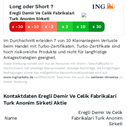
Long oder Short ?
Eregli Demir Ve Celik Fabrikalari
Turk Anonim Sirketi
x -30
x -10
x -3
x 3
x 10
x 30
Im Durchschnitt erleiden 7 von 10 Kleinanlegern Verluste
beim Handel mit Turbo-Zertifikaten. Turbo-Zertifikate sind
hoch risikoreiche Produkte und nicht für langfristige
Anlagestrategien geeignet.
Diese Werbung richtet sich nur an Personen mit Wohn-/Geschäftssitz in
Deutschland. Der jeweilige Basisprospekt, etwaige Nachträge, die Endgültigen
Bedingungen sowie das maßgebliche Basisinformationsblatt sind auf
www.ingmarkets.de
veröffentlicht. Beachten Sie auch die
weiteren Hinweise
zu
dieser Werbung.
Kontaktdaten Eregli Demir Ve Celik Fabrikalari
Turk Anonim Sirketi Aktie
Eregli Demir Ve Celik
Name
Fabrikalari Turk Anonim
Sirketi