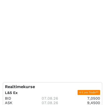
Realtimekurse
L&S Ex
4 € pro Trade**
BID
07.08.26
7,0500
ASK
07.08.26
9,4500