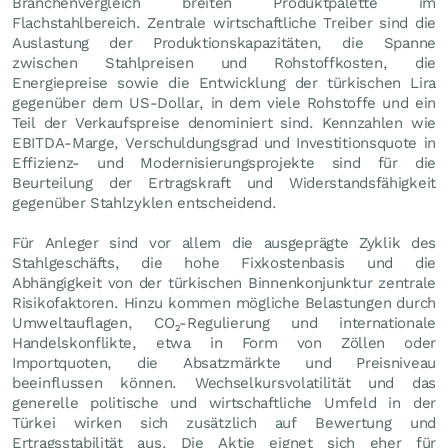
Branchenvergleich breiten Produktpalette im
Flachstahlbereich. Zentrale wirtschaftliche Treiber sind die
Auslastung der Produktionskapazitäten, die Spanne
zwischen Stahlpreisen und Rohstoffkosten, die
Energiepreise sowie die Entwicklung der türkischen Lira
gegenüber dem US-Dollar, in dem viele Rohstoffe und ein
Teil der Verkaufspreise denominiert sind. Kennzahlen wie
EBITDA-Marge, Verschuldungsgrad und Investitionsquote in
Effizienz- und Modernisierungsprojekte sind für die
Beurteilung der Ertragskraft und Widerstandsfähigkeit
gegenüber Stahlzyklen entscheidend.
Für Anleger sind vor allem die ausgeprägte Zyklik des
Stahlgeschäfts, die hohe Fixkostenbasis und die
Abhängigkeit von der türkischen Binnenkonjunktur zentrale
Risikofaktoren. Hinzu kommen mögliche Belastungen durch
Umweltauflagen, CO₂-Regulierung und internationale
Handelskonflikte, etwa in Form von Zöllen oder
Importquoten, die Absatzmärkte und Preisniveau
beeinflussen können. Wechselkursvolatilität und das
generelle politische und wirtschaftliche Umfeld in der
Türkei wirken sich zusätzlich auf Bewertung und
Ertragsstabilität aus. Die Aktie eignet sich eher für