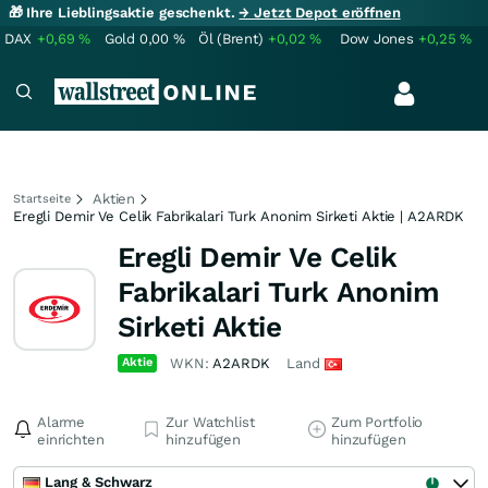
🎁 Ihre Lieblingsaktie geschenkt.
→ Jetzt Depot eröffnen
DAX
+0,69
%
Gold
0,00
%
Öl (Brent)
+0,02
%
Dow Jones
+0,25
%
Aktien
Startseite
Eregli Demir Ve Celik Fabrikalari Turk Anonim Sirketi Aktie | A2ARDK
Eregli Demir Ve Celik
Fabrikalari Turk Anonim
Sirketi Aktie
Aktie
WKN:
A2ARDK
Land
Alarme
Zur Watchlist
Zum Portfolio
einrichten
hinzufügen
hinzufügen
Lang & Schwarz