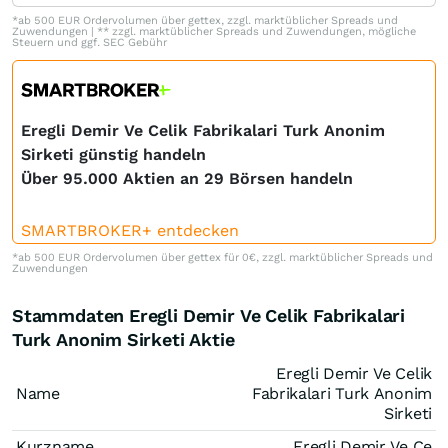
*ab 500 EUR Ordervolumen über gettex, zzgl. marktüblicher Spreads und
Zuwendungen | ** zzgl. marktüblicher Spreads und Zuwendungen, mögliche
Steuern und ggf. SEC Gebühr
Eregli Demir Ve Celik Fabrikalari Turk Anonim
Sirketi günstig handeln
Über 95.000 Aktien an 29 Börsen handeln
SMARTBROKER+ entdecken
*ab 500 EUR Ordervolumen über gettex für 0€, zzgl. marktüblicher Spreads und
Zuwendungen
Stammdaten Eregli Demir Ve Celik Fabrikalari
Turk Anonim Sirketi Aktie
Eregli Demir Ve Celik
Name
Fabrikalari Turk Anonim
Sirketi
Kurzname
Eregli Demir Ve Ce