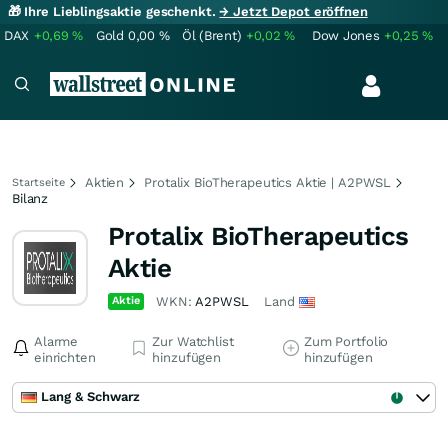
🎁 Ihre Lieblingsaktie geschenkt.
→ Jetzt Depot eröffnen
DAX
+0,69
%
Gold
0,00
%
Öl (Brent)
+0,02
%
Dow Jones
+0,25
%
Aktien
Protalix BioTherapeutics Aktie | A2PWSL
Startseite
Bilanz
Protalix BioTherapeutics
Aktie
Aktie
WKN:
A2PWSL
Land
Alarme
Zur Watchlist
Zum Portfolio
einrichten
hinzufügen
hinzufügen
Lang & Schwarz