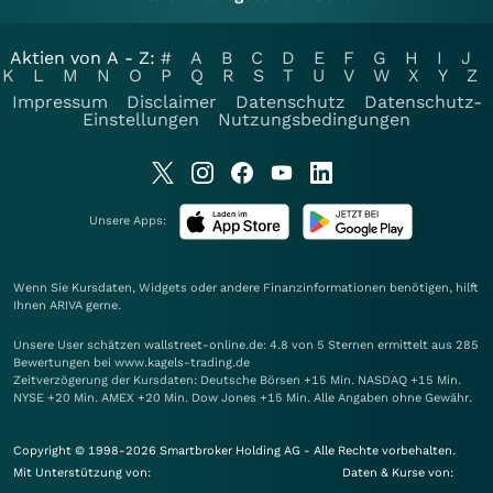
Aktien von A - Z:
#
A
B
C
D
E
F
G
H
I
J
K
L
M
N
O
P
Q
R
S
T
U
V
W
X
Y
Z
Impressum
Disclaimer
Datenschutz
Datenschutz-
Einstellungen
Nutzungsbedingungen
Unsere Apps:
Wenn Sie Kursdaten, Widgets oder andere Finanzinformationen benötigen, hilft
Ihnen
ARIVA
gerne.
Unsere User schätzen wallstreet-online.de: 4.8 von 5 Sternen ermittelt aus 285
Bewertungen bei www.kagels-trading.de
Zeitverzögerung der Kursdaten: Deutsche Börsen +15 Min. NASDAQ +15 Min.
NYSE +20 Min. AMEX +20 Min. Dow Jones +15 Min. Alle Angaben ohne Gewähr.
Copyright © 1998-2026 Smartbroker Holding AG - Alle Rechte vorbehalten.
Mit Unterstützung von:
Daten & Kurse von: