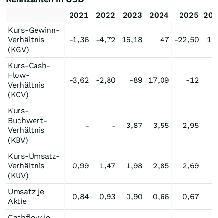
2021
2022
2023
2024
2025
202
Kurs-Gewinn-
Verhältnis
-1,36
-4,72
16,18
47
-22,50
12
(KGV)
Kurs-Cash-
Flow-
-3,62
-2,80
-89
17,09
-12
Verhältnis
(KCV)
Kurs-
Buchwert-
-
-
3,87
3,55
2,95
Verhältnis
(KBV)
Kurs-Umsatz-
Verhältnis
0,99
1,47
1,98
2,85
2,69
(KUV)
Umsatz je
0,84
0,93
0,90
0,66
0,67
Aktie
Cashflow je