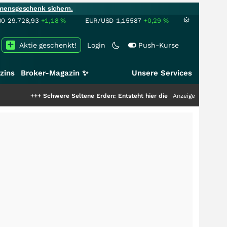
mensgeschenk sichern.
00
29.728,93
+1,18
%
EUR/USD
1,15587
+0,29
%
Aktie geschenkt!
Login
Push-Kurse
zins
Broker-Magazin ✨
Unsere Services
+++
Schwere Seltene Erden: Entsteht hier die nächste Milliardenstory?
Anzeige
++