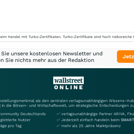
eim Handel mit Turbo-Zertifikaten. Turbo-Zertifikate sind hoch risikoreiche P
 Sie unsere kostenlosen Newsletter und
Jetz
n Sie nichts mehr aus der Redaktion
instellungsmerkmal als den zentralen verlagsunabhängigen Wissens-Hub 
 in die Börsen- und Wirtschaftswelt, um strategische Entscheidungen zu
Community Deutschlands
✅ verlagsunabhängige Partner ARIVA, Fi
gistrierte Nutzer
✅ Jederzeit einfach handeln beim
SMART
räge pro Tag
✅ mehr als 25 Jahre Marktpräsenz