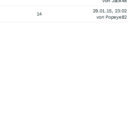
von Jack48
29.01.15, 23:02
14
von Popeye82