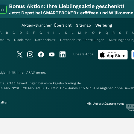
Bonus Aktion:
Ihre Lieblingsaktie geschenkt!
rn
Jetzt Depot bei SMARTBROKER+ eröffnen und Willkommen
Aktien-Branchen Übersicht
Sitemap
Werbung
A
B
C
D
E
F
G
H
I
J
K
L
M
N
O
P
Q
R
S
T
essum
Disclaimer
Datenschutz
Datenschutz-Einstellungen
Nutzungsbedin
Unsere Apps:
gen, hilft Ihnen
ARIVA
gerne.
elt aus 285 Bewertungen bei www.kagels-trading.de
15 Min. NYSE +20 Min. AMEX +20 Min. Dow Jones +15 Min. Alle Angaben ohne Gewäh
alten.
Mit Unterstützung von: