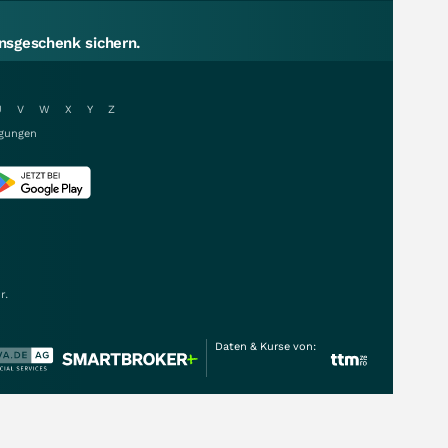
sgeschenk sichern.
U
V
W
X
Y
Z
gungen
r.
Daten & Kurse von: