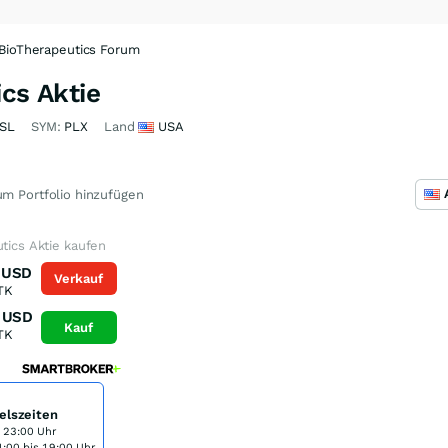
 BioTherapeutics Forum
ics Aktie
SL
SYM:
PLX
Land
USA
m Portfolio hinzufügen
utics Aktie kaufen
USD
Verkauf
TK
USD
Kauf
TK
elszeiten
s 23:00 Uhr
:00 bis 19:00 Uhr