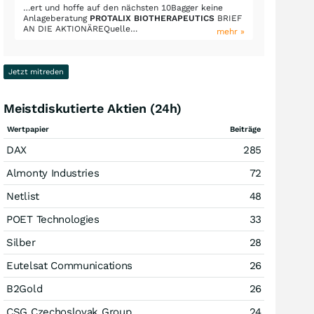
…ert und hoffe auf den nächsten 10Bagger keine
Anlageberatung
PROTALIX BIOTHERAPEUTICS
BRIEF
AN DIE AKTIONÄREQuelle…
mehr »
Jetzt mitreden
Meistdiskutierte Aktien (24h)
Wertpapier
Beiträge
DAX
285
Almonty Industries
72
Netlist
48
POET Technologies
33
Silber
28
Eutelsat Communications
26
B2Gold
26
CSG Czechoslovak Group
24