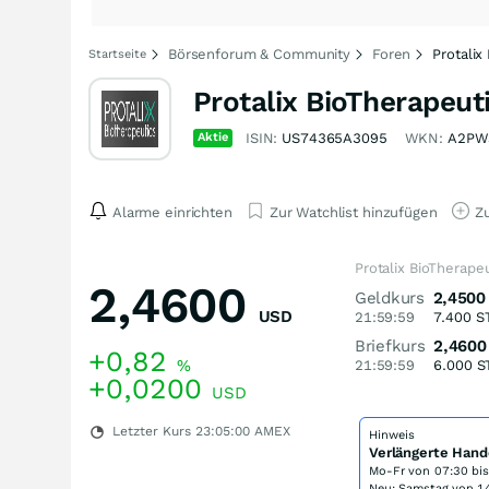
Börsenforum & Community
Foren
Protalix
Startseite
Protalix BioTherapeut
Aktie
ISIN:
US74365A3095
WKN:
A2PW
Alarme einrichten
Zur Watchlist hinzufügen
Zu
Protalix BioTherape
2,4600
Geldkurs
2,4500
USD
21:59:59
7.400
S
Briefkurs
2,4600
+0,82
%
21:59:59
6.000
S
+0,0200
USD
Letzter Kurs
23:05:00
AMEX
Hinweis
Verlängerte Hand
Mo-Fr von
07:30 bi
Neu: Samstag von 14