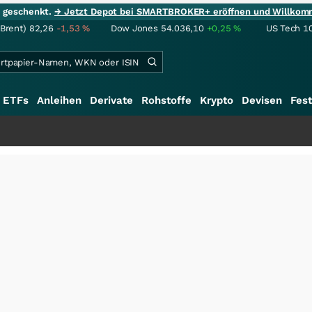
ie geschenkt.
→ Jetzt Depot bei SMARTBROKER+ eröffnen und Willkom
(Brent)
82,26
-1,53
%
Dow Jones
54.036,10
+0,25
%
US Tech 1
ETFs
Anleihen
Derivate
Rohstoffe
Krypto
Devisen
Fest