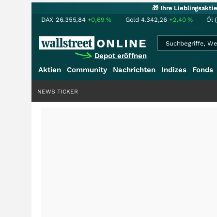
🎁 Ihre Lieblingsakt
DAX
26.355,84
+0,69
%
Gold
4.342,26
+2,40
%
Öl 
Depot eröffnen
Aktien
Community
Nachrichten
Indizes
Fonds
NEWS TICKER