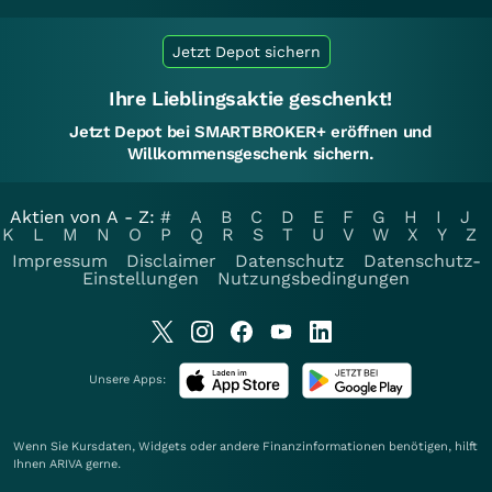
Jetzt Depot sichern
Ihre Lieblingsaktie geschenkt!
Jetzt Depot bei SMARTBROKER+ eröffnen und
Willkommensgeschenk sichern.
Aktien von A - Z:
#
A
B
C
D
E
F
G
H
I
J
K
L
M
N
O
P
Q
R
S
T
U
V
W
X
Y
Z
Impressum
Disclaimer
Datenschutz
Datenschutz-
Einstellungen
Nutzungsbedingungen
Unsere Apps:
Wenn Sie Kursdaten, Widgets oder andere Finanzinformationen benötigen, hilft
Ihnen
ARIVA
gerne.