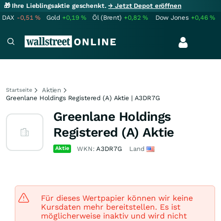
🎁 Ihre Lieblingsaktie geschenkt.
→ Jetzt Depot eröffnen
DAX
-0,51
%
Gold
+0,19
%
Öl (Brent)
+0,82
%
Dow Jones
+0,46
%
Aktien
Startseite
Greenlane Holdings Registered (A) Aktie | A3DR7G
Greenlane Holdings
Registered (A) Aktie
Aktie
WKN:
A3DR7G
Land
Für dieses Wertpapier können wir keine
Kursdaten mehr bereitstellen. Es ist
möglicherweise inaktiv und wird nicht