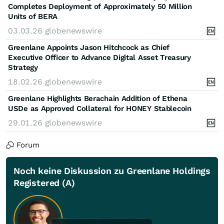
Completes Deployment of Approximately 50 Million
Units of BERA
03.03.26
globenewswire
Greenlane Appoints Jason Hitchcock as Chief
Executive Officer to Advance Digital Asset Treasury
Strategy
18.02.26
globenewswire
Greenlane Highlights Berachain Addition of Ethena
USDe as Approved Collateral for HONEY Stablecoin
29.01.26
globenewswire
Forum
Noch keine Diskussion zu Greenlane Holdings
Registered (A)