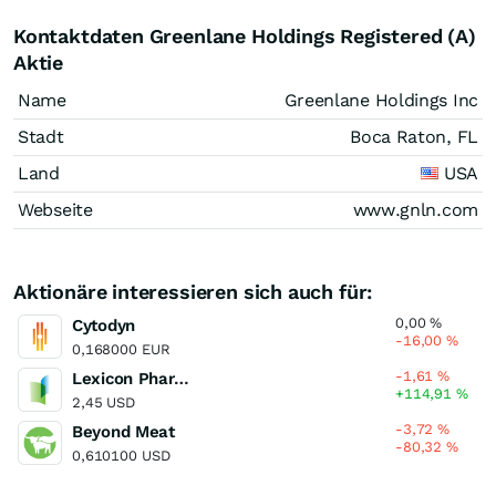
Kontaktdaten Greenlane Holdings Registered (A)
Aktie
Name
Greenlane Holdings Inc
Stadt
Boca Raton, FL
Land
USA
Webseite
www.gnln.com
Aktionäre interessieren sich auch für:
0,00
%
Cytodyn
-16,00
%
0,168000 EUR
-1,61
%
Lexicon Pharmaceuticals
+114,91
%
2,45 USD
-3,72
%
Beyond Meat
-80,32
%
0,610100 USD