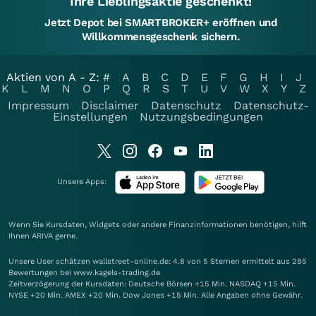
Ihre Lieblingsaktie geschenkt!
Jetzt Depot bei SMARTBROKER+ eröffnen und
Willkommensgeschenk sichern.
Aktien von A - Z:
#
A
B
C
D
E
F
G
H
I
J
K
L
M
N
O
P
Q
R
S
T
U
V
W
X
Y
Z
Impressum
Disclaimer
Datenschutz
Datenschutz-
Einstellungen
Nutzungsbedingungen
Unsere Apps:
Wenn Sie Kursdaten, Widgets oder andere Finanzinformationen benötigen, hilft
Ihnen
ARIVA
gerne.
Unsere User schätzen wallstreet-online.de: 4.8 von 5 Sternen ermittelt aus 285
Bewertungen bei www.kagels-trading.de
Zeitverzögerung der Kursdaten: Deutsche Börsen +15 Min. NASDAQ +15 Min.
NYSE +20 Min. AMEX +20 Min. Dow Jones +15 Min. Alle Angaben ohne Gewähr.