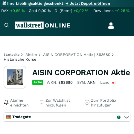
🎁 Ihre Lieblingsaktie geschenkt.
→ Jetzt Depot eröffnen
DAX
+0,69
%
Gold
0,00
%
Öl (Brent)
+0,02
%
Dow Jones
+0,25
%
Aktien
AISIN CORPORATION Aktie | 863680
Startseite
Historische Kurse
AISIN CORPORATION Aktie
Aktie
WKN:
863680
SYM:
AKN
Land
Alarme
Zur Watchlist
Zum Portfolio
einrichten
hinzufügen
hinzufügen
Tradegate