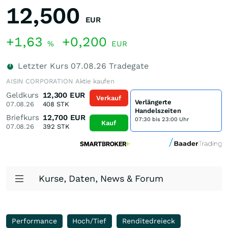
12,500
EUR
+1,63
+0,200
%
EUR
Letzter Kurs
07.08.26
Tradegate
AISIN CORPORATION Aktie kaufen
Geldkurs
12,300
EUR
Verkauf
Verlängerte
07.08.26
408
STK
Handelszeiten
Briefkurs
12,700
EUR
07:30 bis 23:00 Uhr
Kauf
07.08.26
392
STK
Kurse, Daten, News & Forum
Performance
Hoch/Tief
Renditedreieck