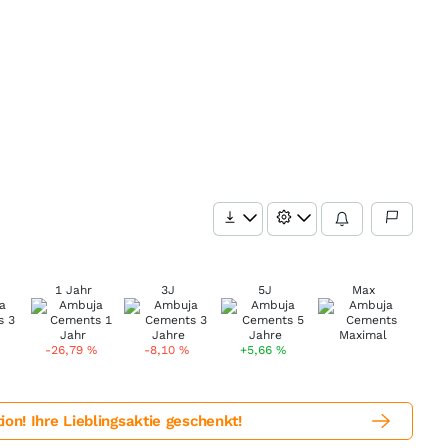
1 Jahr
3J
5J
Max
-26,79
%
-8,10
%
+5,66
%
! Ihre Lieblingsaktie geschenkt!