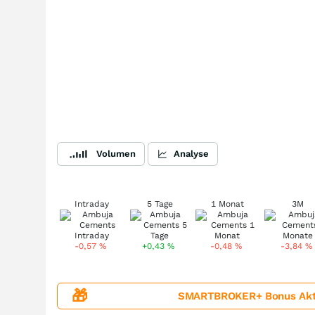
Volumen
Analyse
Intraday
5 Tage
1 Monat
3M
-0,57
%
+0,43
%
-0,48
%
-3,84
%
🎁
SMARTBROKER+ Bonus Aktion