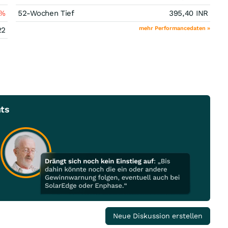
%
52-Wochen Tief
395,40
INR
mehr Performancedaten »
22
ts
Neue Diskussion erstellen