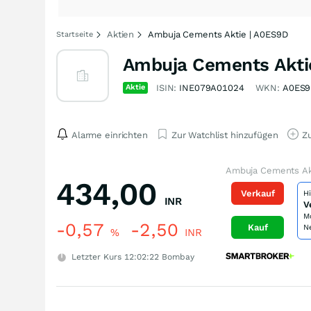
Aktien
Ambuja Cements Aktie | A0ES9D
Startseite
Ambuja Cements Akti
Aktie
ISIN:
INE079A01024
WKN:
A0ES9
Alarme einrichten
Zur Watchlist hinzufügen
Zu
Ambuja Cements Ak
434,00
Verkauf
H
INR
V
M
-0,57
-2,50
Kauf
N
%
INR
Letzter Kurs
12:02:22
Bombay