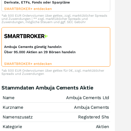
Derivate, ETFs, Fonds oder Sparpläne
SMARTBROKER+ entdecken
*ab 500 EUR Ordervolumen über gettex, zzgl. marktüblicher Spreads
und Zuwendungen | ** zzgl. marktüblicher Spreads und
Zuwendungen, mögliche Steuern und ggf. SEC Gebühr
Ambuja Cements günstig handeln
Über 95.000 Aktien an 29 Börsen handeln
SMARTBROKER+ entdecken
*ab 500 EUR Ordervolumen über gettex für 0€, zzgl. marktüblicher
Spreads und Zuwendungen
Stammdaten Ambuja Cements Aktie
Name
Ambuja Cements Ltd
Kurzname
Ambuja Cements
Namenszusatz
Registered Shs
Kategorie
Aktien