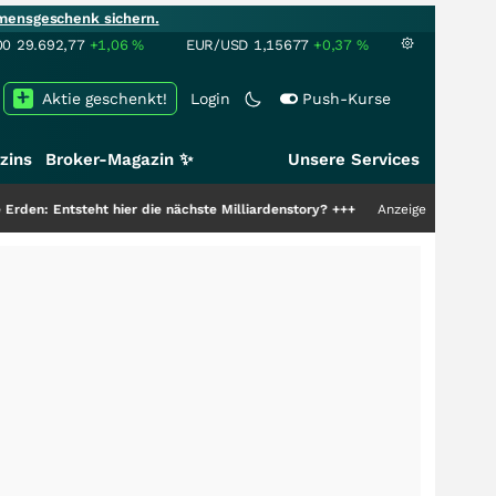
mensgeschenk sichern.
00
29.692,77
+1,06
%
EUR/USD
1,15677
+0,37
%
Aktie geschenkt!
Login
Push-Kurse
zins
Broker-Magazin ✨
Unsere Services
eht hier die nächste Milliardenstory?
+++
Anzeige