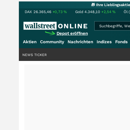
🎁 Ihre Lieblingsakt
DAX
26.365,46
+0,73
%
Gold
4.348,10
+2,54
%
Öl 
Depot eröffnen
Aktien
Community
Nachrichten
Indizes
Fonds
NEWS TICKER