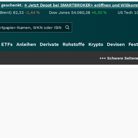
ie geschenkt.
→ Jetzt Depot bei SMARTBROKER+ eröffnen und Willkom
(Brent)
82,33
-1,44
%
Dow Jones
54.060,38
+0,30
%
US Tech 1
ETFs
Anleihen
Derivate
Rohstoffe
Krypto
Devisen
Fest
+++
Schwere Seltene Erden: Entst