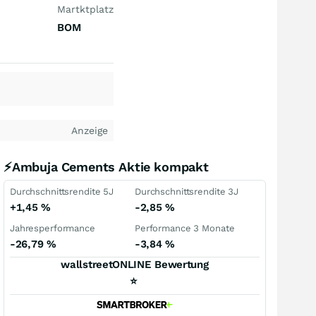
Martktplatz
BOM
Anzeige
⚡Ambuja Cements Aktie kompakt
Durchschnittsrendite 5J
Durchschnittsrendite 3J
+1,45
%
-2,85
%
Jahresperformance
Performance 3 Monate
-26,79
%
-3,84
%
wallstreetONLINE Bewertung
⭐