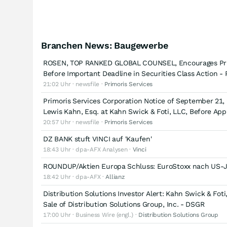
Branchen News: Baugewerbe
ROSEN, TOP RANKED GLOBAL COUNSEL, Encourages Primo
Before Important Deadline in Securities Class Action -
21:02 Uhr · newsfile ·
Primoris Services
Primoris Services Corporation Notice of September 21, 
Lewis Kahn, Esq. at Kahn Swick & Foti, LLC, Before App
20:57 Uhr · newsfile ·
Primoris Services
DZ BANK stuft VINCI auf 'Kaufen'
18:43 Uhr · dpa-AFX Analysen ·
Vinci
ROUNDUP/Aktien Europa Schluss: EuroStoxx nach US-J
18:42 Uhr · dpa-AFX ·
Allianz
Distribution Solutions Investor Alert: Kahn Swick & Fot
Sale of Distribution Solutions Group, Inc. - DSGR
17:00 Uhr · Business Wire (engl.) ·
Distribution Solutions Group