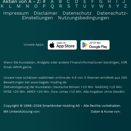
Aktien von A - Z:
#
A
B
C
D
E
F
G
H
I
J
K
L
M
N
O
P
Q
R
S
T
U
V
W
X
Y
Z
Impressum
Disclaimer
Datenschutz
Datenschutz-
Einstellungen
Nutzungsbedingungen
Unsere Apps:
Wenn Sie Kursdaten, Widgets oder andere Finanzinformationen benötigen, hilft
Ihnen
ARIVA
gerne.
Unsere User schätzen wallstreet-online.de: 4.8 von 5 Sternen ermittelt aus 285
Bewertungen bei www.kagels-trading.de
Zeitverzögerung der Kursdaten: Deutsche Börsen +15 Min. NASDAQ +15 Min.
NYSE +20 Min. AMEX +20 Min. Dow Jones +15 Min. Alle Angaben ohne Gewähr.
Copyright © 1998-2026 Smartbroker Holding AG - Alle Rechte vorbehalten.
Mit Unterstützung von:
Daten & Kurse von: