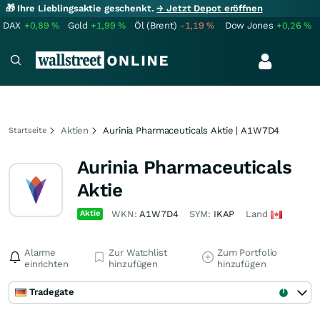
🎁 Ihre Lieblingsaktie geschenkt.
→ Jetzt Depot eröffnen
DAX
+0,89
%
Gold
+1,99
%
Öl (Brent)
-1,19
%
Dow Jones
+0,26
%
Aktien
Aurinia Pharmaceuticals Aktie | A1W7D4
Startseite
Aurinia Pharmaceuticals
Aktie
Aktie
WKN:
A1W7D4
SYM:
IKAP
Land
Alarme
Zur Watchlist
Zum Portfolio
einrichten
hinzufügen
hinzufügen
Tradegate