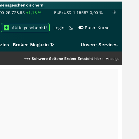
mensgeschenk sichern.
00
29.728,93
+1,18
%
EUR/USD
1,15587
0,00
%
Aktie geschenkt!
Login
Push-Kurse
zins
Broker-Magazin ✨
Unsere Services
+++
Schwere Seltene Erden: Entsteht hier die nächste Milliardenstory?
Anzeige
++