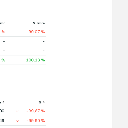
ahr
5 Jahre
6
%
-99,07
%
-
-
-
-
1
%
+100,18
%
h
%
00
-99,67
%
49
-99,90
%