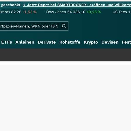
ie geschenkt.
→ Jetzt Depot bei SMARTBROKER+ eröffnen und Willkom
Brent)
82,26
-1,53
%
Dow Jones
54.036,10
+0,25
%
US Tech 1
ETFs
Anleihen
Derivate
Rohstoffe
Krypto
Devisen
Fest