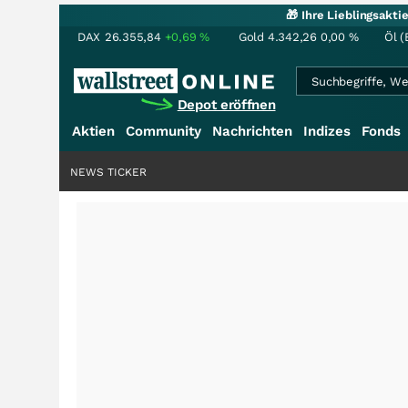
🎁 Ihre Lieblingsakt
DAX
26.355,84
+0,69
%
Gold
4.342,26
0,00
%
Öl (
Depot eröffnen
Aktien
Community
Nachrichten
Indizes
Fonds
NEWS TICKER