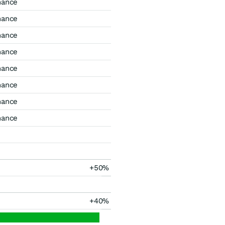
mance
mance
mance
mance
mance
mance
mance
mance
+50%
+40%