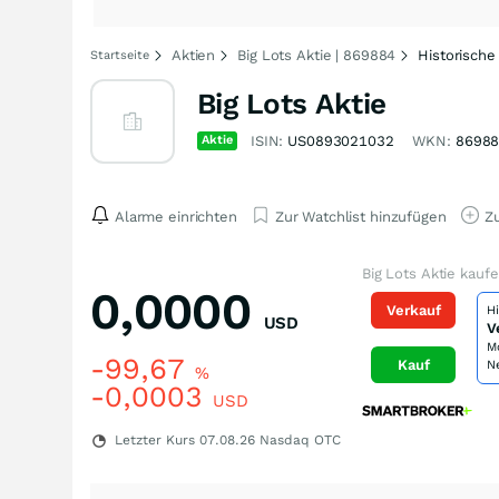
Aktien
Big Lots Aktie | 869884
Historische
Startseite
Big Lots Aktie
Aktie
ISIN:
US0893021032
WKN:
8698
Alarme einrichten
Zur Watchlist hinzufügen
Zu
Big Lots Aktie kauf
0,0000
Verkauf
H
USD
V
M
-99,67
Kauf
N
%
-0,0003
USD
Letzter Kurs
07.08.26
Nasdaq OTC