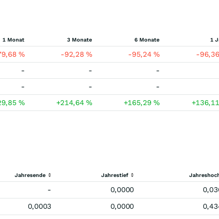
1 Monat
3 Monate
6 Monate
1 J
79,68
%
-92,28
%
-95,24
%
-96,3
-
-
-
-
-
-
29,85
%
+214,64
%
+165,29
%
+136,1
Jahresende
Jahrestief
Jahreshoc
-
0,0000
0,03
0,0003
0,0000
0,43