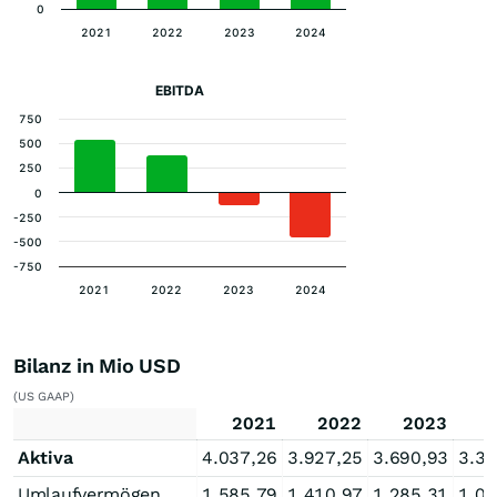
0
2021
2022
2023
2024
EBITDA
750
500
250
0
-250
-500
-750
2021
2022
2023
2024
Bilanz in Mio USD
(US GAAP)
2021
2022
2023
Aktiva
4.037,26
3.927,25
3.690,93
3.32
Umlaufvermögen
1.585,79
1.410,97
1.285,31
1.08