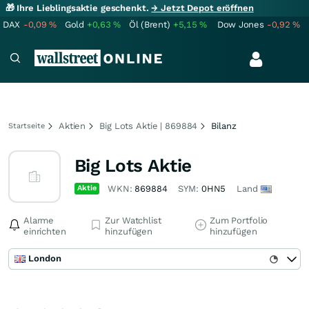
🎁 Ihre Lieblingsaktie geschenkt.
→ Jetzt Depot eröffnen
DAX
-0,09
%
Gold
+0,63
%
Öl (Brent)
+5,15
%
Dow Jones
-0,92
%
Aktien
Big Lots Aktie | 869884
Bilanz
Startseite
Big Lots Aktie
Aktie
WKN:
869884
SYM:
0HN5
Land
Alarme
Zur Watchlist
Zum Portfolio
einrichten
hinzufügen
hinzufügen
London