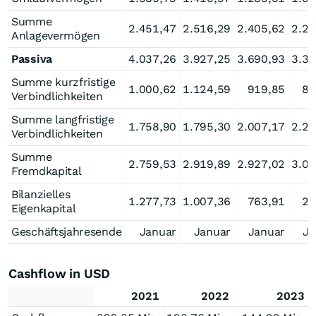
Summe
2.451,47
2.516,29
2.405,62
2.23
Anlagevermögen
Passiva
4.037,26
3.927,25
3.690,93
3.32
Summe kurzfristige
1.000,62
1.124,59
919,85
83
Verbindlichkeiten
Summe langfristige
1.758,90
1.795,30
2.007,17
2.20
Verbindlichkeiten
Summe
2.759,53
2.919,89
2.927,02
3.04
Fremdkapital
Bilanzielles
1.277,73
1.007,36
763,91
28
Eigenkapital
Geschäftsjahresende
Januar
Januar
Januar
Ja
Cashflow in USD
2021
2022
2023