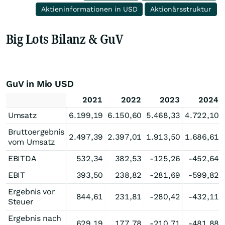
Aktieninformationen in USD
Aktionärsstruktur
Big Lots Bilanz & GuV
GuV in Mio USD
2021
2022
2023
2024
Umsatz
6.199,19
6.150,60
5.468,33
4.722,10
Bruttoergebnis
2.497,39
2.397,01
1.913,50
1.686,61
vom Umsatz
EBITDA
532,34
382,53
-125,26
-452,64
EBIT
393,50
238,82
-281,69
-599,82
Ergebnis vor
844,61
231,81
-280,42
-432,11
Steuer
Ergebnis nach
629,19
177,78
-210,71
-481,88