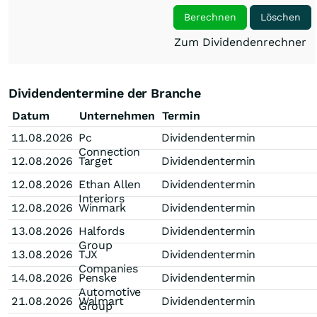
Berechnen
Löschen
Zum Dividendenrechner
Dividendentermine der Branche
Datum
Unternehmen
Termin
11.08.2026
Pc
Dividendentermin
Connection
12.08.2026
Target
Dividendentermin
12.08.2026
Ethan Allen
Dividendentermin
Interiors
12.08.2026
Winmark
Dividendentermin
13.08.2026
Halfords
Dividendentermin
Group
13.08.2026
TJX
Dividendentermin
Companies
14.08.2026
Penske
Dividendentermin
Automotive
21.08.2026
Walmart
Dividendentermin
Group