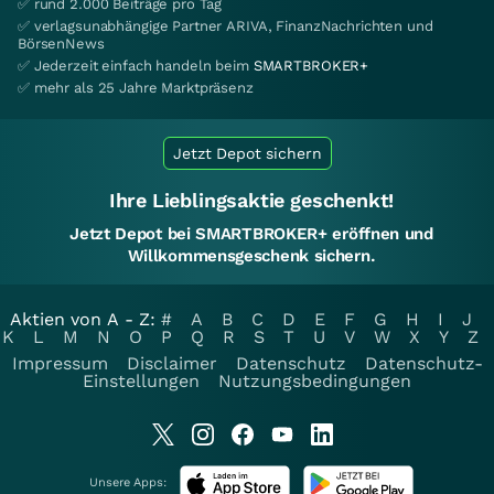
✅ rund 2.000 Beiträge pro Tag
✅ verlagsunabhängige Partner ARIVA, FinanzNachrichten und
BörsenNews
✅ Jederzeit einfach handeln beim
SMARTBROKER+
✅ mehr als 25 Jahre Marktpräsenz
Jetzt Depot sichern
Ihre Lieblingsaktie geschenkt!
Jetzt Depot bei SMARTBROKER+ eröffnen und
Willkommensgeschenk sichern.
Aktien von A - Z:
#
A
B
C
D
E
F
G
H
I
J
K
L
M
N
O
P
Q
R
S
T
U
V
W
X
Y
Z
Impressum
Disclaimer
Datenschutz
Datenschutz-
Einstellungen
Nutzungsbedingungen
Unsere Apps: