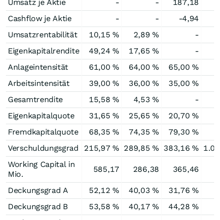
Umsatz je Aktie
-
-
187,18
Cashflow je Aktie
-
-
-4,94
Umsatzrentabilität
10,15 %
2,89 %
-
Eigenkapitalrendite
49,24 %
17,65 %
-
Anlageintensität
61,00 %
64,00 %
65,00 %
6
Arbeitsintensität
39,00 %
36,00 %
35,00 %
3
Gesamtrendite
15,58 %
4,53 %
-
Eigenkapitalquote
31,65 %
25,65 %
20,70 %
Fremdkapitalquote
68,35 %
74,35 %
79,30 %
9
Verschuldungsgrad
215,97 %
289,85 %
383,16 %
1.0
Working Capital in
585,17
286,38
365,46
Mio.
Deckungsgrad A
52,12 %
40,03 %
31,76 %
1
Deckungsgrad B
53,58 %
40,17 %
44,28 %
3