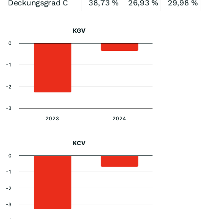
Deckungsgrad C
38,73 %
26,93 %
29,98 %
2
KGV
0
-1
-2
-3
2023
2024
KCV
0
-1
-2
-3