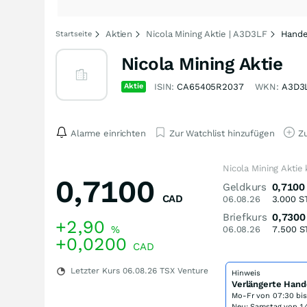
Aktien
Nicola Mining Aktie | A3D3LF
Hande
Startseite
Nicola Mining Aktie
Aktie
ISIN:
CA65405R2037
WKN:
A3D3
Alarme einrichten
Zur Watchlist hinzufügen
Zu
Nicola Mining Aktie
0,7100
Geldkurs
0,7100
CAD
06.08.26
3.000
S
Briefkurs
0,7300
+2,90
%
06.08.26
7.500
S
+0,0200
CAD
Letzter Kurs
06.08.26
TSX Venture
Hinweis
Verlängerte Hand
Mo-Fr von
07:30 bi
Neu: Samstag von 14