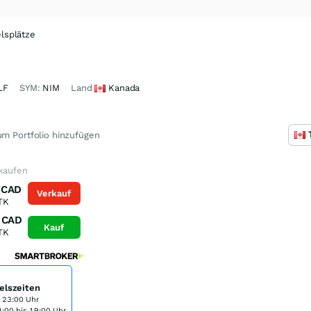
lsplätze
LF
SYM:
NIM
Land
Kanada
m Portfolio hinzufügen
 kaufen
CAD
Verkauf
TK
CAD
Kauf
TK
elszeiten
s 23:00 Uhr
:00 bis 19:00 Uhr