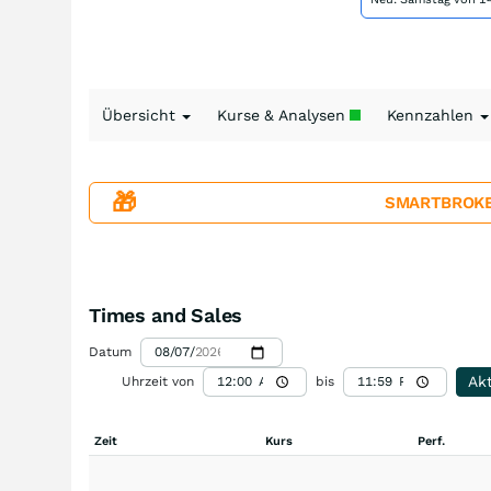
Übersicht
Kurse & Analysen
Kennzahlen
🎁
SMARTBROKER+
Times and Sales
Datum
Akt
Uhrzeit von
bis
Zeit
Kurs
Perf.