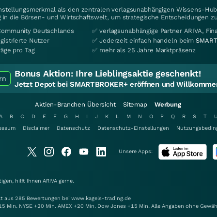
instellungsmerkmal als den zentralen verlagsunabhängigen Wissens-Hub 
 in die Börsen- und Wirtschaftswelt, um strategische Entscheidungen zu
Community Deutschlands
✅ verlagsunabhängige Partner ARIVA, Fi
gistrierte Nutzer
✅ Jederzeit einfach handeln beim
SMART
räge pro Tag
✅ mehr als 25 Jahre Marktpräsenz
Bonus Aktion:
Ihre Lieblingsaktie geschenkt!
rn
Jetzt Depot bei SMARTBROKER+ eröffnen und Willkommen
Aktien-Branchen Übersicht
Sitemap
Werbung
A
B
C
D
E
F
G
H
I
J
K
L
M
N
O
P
Q
R
S
T
essum
Disclaimer
Datenschutz
Datenschutz-Einstellungen
Nutzungsbedin
Unsere Apps:
gen, hilft Ihnen
ARIVA
gerne.
elt aus 285 Bewertungen bei www.kagels-trading.de
15 Min. NYSE +20 Min. AMEX +20 Min. Dow Jones +15 Min. Alle Angaben ohne Gewäh