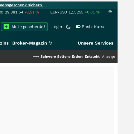
mensgeschenk sichern.
00
29.381,54
-0,51
%
EUR/USD
1,15255
+0,01
%
Aktie geschenkt!
Login
Push-Kurse
zins
Broker-Magazin ✨
Unsere Services
+++
Schwere Seltene Erden: Entsteht hier die nächste Milliarde
Anzeige