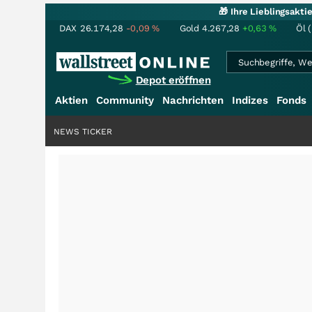
🎁 Ihre Lieblingsakt
DAX
26.174,28
-0,09
%
Gold
4.267,28
+0,63
%
Öl 
Depot eröffnen
Aktien
Community
Nachrichten
Indizes
Fonds
NEWS TICKER