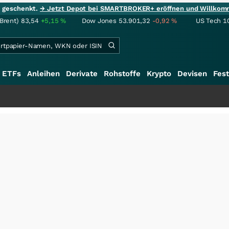
ie geschenkt.
→ Jetzt Depot bei SMARTBROKER+ eröffnen und Willkom
(Brent)
83,54
+5,15
%
Dow Jones
53.901,32
-0,92
%
US Tech 1
ETFs
Anleihen
Derivate
Rohstoffe
Krypto
Devisen
Fest