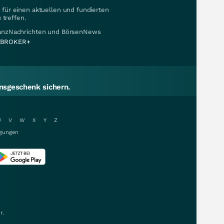
für einen aktuellen und fundierten
 treffen.
nanzNachrichten und BörsenNews
BROKER+
sgeschenk sichern.
U
V
W
X
Y
Z
gungen
r.