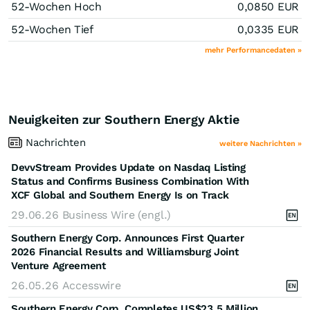
52-Wochen Hoch
0,0850
EUR
52-Wochen Tief
0,0335
EUR
mehr Performancedaten »
Neuigkeiten zur Southern Energy Aktie
Nachrichten
weitere Nachrichten »
DevvStream Provides Update on Nasdaq Listing
Status and Confirms Business Combination With
XCF Global and Southern Energy Is on Track
29.06.26
Business Wire (engl.)
Southern Energy Corp. Announces First Quarter
2026 Financial Results and Williamsburg Joint
Venture Agreement
26.05.26
Accesswire
Southern Energy Corp. Completes US$23.5 Million