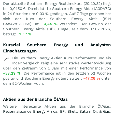
Der aktuelle Southern Energy Realtimekurs (20:10:32) liegt
bei 0,0450
€
. Damit ist die Southern Energy Aktie (A3DA7C)
in 24 Stunden um
0,00
%
gestiegen. Auf 7 Tage gesehen hat
sich der Kurs der Southern Energy Aktie (ISIN
CA8428133059) um
+4,44
%
verändert. Der Gewinn der
Southern Energy Aktie auf 30 Tage, seit dem 07.07.2026,
beträgt
+1,12
%
.
Kursziel Southern Energy und Analysten
Einschätzungen
Die Southern Energy Aktien Kurs Performance und ein
Index Vergleich zeigt eine sehr starke Wertentwicklung
über den Zeitraum von 1 Jahr mit einer Performance von
+23,29
%
. Die Performance ist in den letzten 52 Wochen
positiv und Southern Energy notiert zurzeit
-47,06
%
unter
dem 52-Wochen Hoch.
Aktien aus der Branche Öl/Gas
Weitere interesante Aktien aus der Branche Öl/Gas:
Reconnaissance Energy Africa
,
BP
,
Shell
,
Saturn Oil & Gas
,