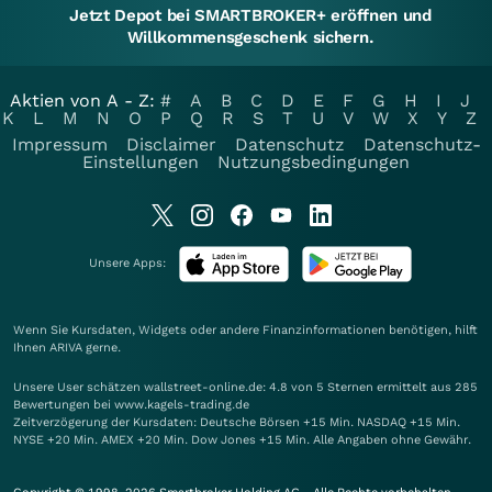
Jetzt Depot bei SMARTBROKER+ eröffnen und
Willkommensgeschenk sichern.
Aktien von A - Z:
#
A
B
C
D
E
F
G
H
I
J
K
L
M
N
O
P
Q
R
S
T
U
V
W
X
Y
Z
Impressum
Disclaimer
Datenschutz
Datenschutz-
Einstellungen
Nutzungsbedingungen
Unsere Apps:
Wenn Sie Kursdaten, Widgets oder andere Finanzinformationen benötigen, hilft
Ihnen
ARIVA
gerne.
Unsere User schätzen wallstreet-online.de: 4.8 von 5 Sternen ermittelt aus 285
Bewertungen bei www.kagels-trading.de
Zeitverzögerung der Kursdaten: Deutsche Börsen +15 Min. NASDAQ +15 Min.
NYSE +20 Min. AMEX +20 Min. Dow Jones +15 Min. Alle Angaben ohne Gewähr.