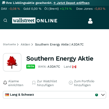
🎁 Ihre Lieblingsaktie geschenkt.
→ Jetzt Depot eröffnen
DAX
-0,08
%
Gold
0,00
%
Öl (Brent)
+3,74
%
Dow Jones
-0,83
%
Aktien
Southern Energy Aktie | A3DA7C
Startseite
Southern Energy Aktie
Aktie
WKN:
A3DA7C
Land
Alarme
Zur Watchlist
Zum Portfolio
einrichten
hinzufügen
hinzufügen
Lang & Schwarz