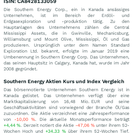
ISIN: CA8428133059
Die Southern Energy Corp., ein in Kanada ansässiges
Unternehmen, ist im Bereich der Erdöl- und
Erdgasexploration und -produktion tätig. Zu den
Hauptanlagen des Unternehmens zählen die Central
Mississippi Assets, die in Gwinville, Mechanicsburg,
Williamsburg und Mount Olive, Mississippi, Öl und Gas
produzieren. Ursprünglich unter dem Namen Standard
Exploration Ltd. bekannt, erfolgte im Januar 2019 eine
Umbenennung in Southern Energy Corp. Das Unternehmen,
das seinen Hauptsitz in Calgary, Kanada hat, wurde im Jahr
2008 gegründet.
Southern Energy Aktien Kurs und Index Vergleich
Das börsennotierte Unternehmen Southern Energy ist in
Kanada gelistet. Das Unternehmen verfügt über eine
Marktkapitalisierung von 16,48 Mio.
EUR
und seine
Geschäftsaktivitäten sind vorwiegend der Branche Öl/Gas
zuzuordnen. Die Aktie verzeichnet eine Jahresperformance
von
-10,00
%
. Die aktuelle Monatsperformance beträgt
+4,44
%
. Derzeit notiert die Aktie
-47,06
%
unter ihrem 52-
Wochen Hoch und
+34,33
%
über ihrem 52-Wochen Tief.