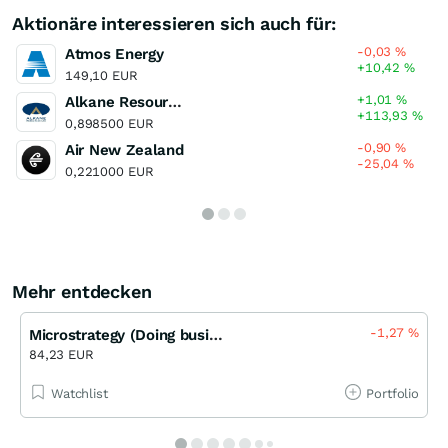
Aktionäre interessieren sich auch für:
-0,03
%
Atmos Energy
+10,42
%
149,10 EUR
+1,01
%
Alkane Resources
+113,93
%
0,898500 EUR
-0,90
%
Air New Zealand
-25,04
%
0,221000 EUR
Mehr entdecken
-1,27
%
Microstrategy (Doing business Strategy) (A)
84,23 EUR
Watchlist
Portfolio