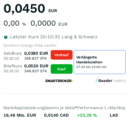
0,0450
EUR
0,00
0,0000
%
EUR
Letzter Kurs
20:10:32
Lang & Schwarz
Southern Energy Aktie kaufen
Geldkurs
0,0380
EUR
Verkauf
Verlängerte
20:10:32
348.837
STK
Handelszeiten
Briefkurs
0,0520
EUR
07:30 bis 23:00 Uhr
Kauf
20:10:32
348.837
STK
Marktkapitalisierung
Gewinn je Aktie
*
Performance 1 J
Martktpla
16,48 Mio.
EUR
0,0140
CAD
+23,29
%
LAS