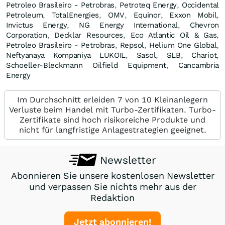
Petroleo Brasileiro - Petrobras
,
Petroteq Energy
,
Occidental
Petroleum
,
TotalEnergies
,
OMV
,
Equinor
,
Exxon Mobil
,
Invictus Energy
,
NG Energy International
,
Chevron
Corporation
,
Decklar Resources
,
Eco Atlantic Oil & Gas
,
Petroleo Brasileiro - Petrobras
,
Repsol
,
Helium One Global
,
Neftyanaya Kompaniya LUKOIL
,
Sasol
,
SLB
,
Chariot
,
Schoeller-Bleckmann Oilfield Equipment
,
Cancambria
Energy
Im Durchschnitt erleiden 7 von 10 Kleinanlegern
Verluste beim Handel mit Turbo-Zertifikaten. Turbo-
Zertifikate sind hoch risikoreiche Produkte und
nicht für langfristige Anlagestrategien geeignet.
Newsletter
Abonnieren Sie unsere kostenlosen Newsletter
und verpassen Sie nichts mehr aus der
Redaktion
Jetzt abonnieren!