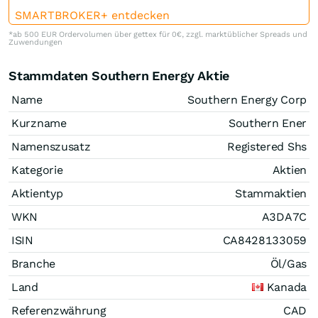
SMARTBROKER+ entdecken
*ab 500 EUR Ordervolumen über gettex für 0€, zzgl. marktüblicher Spreads und
Zuwendungen
Stammdaten Southern Energy Aktie
Name
Southern Energy Corp
Kurzname
Southern Ener
Namenszusatz
Registered Shs
Kategorie
Aktien
Aktientyp
Stammaktien
WKN
A3DA7C
ISIN
CA8428133059
Branche
Öl/Gas
Land
Kanada
Referenzwährung
CAD