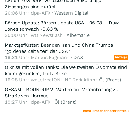
Aktien New York: Verluste nach Rekordjagd -
Zinssorgen sind zurück
20:06 Uhr · dpa-AFX ·
Western Digital
Börsen Update: Börsen Update USA - 06.08. - Dow
Jones schwach -0,83 %
20:00 Uhr · wO Newsflash ·
Albemarle
Marktgeflüster: Beenden Iran und China Trumps
"goldenes Zeitalter" der USA?
19:31 Uhr · Markus Fugmann ·
DAX
Anzeige
Ölkrise mit vollen Tanks: Die weltweiten Ölvorräte sind
kaum gesunken, trotz Krise
19:28 Uhr · wallstreetONLINE Redaktion ·
Öl (Brent)
GESAMT-ROUNDUP 2: Warten auf Vereinbarung zu
Straße von Hormus
19:27 Uhr · dpa-AFX ·
Öl (Brent)
mehr Branchennachrichten »