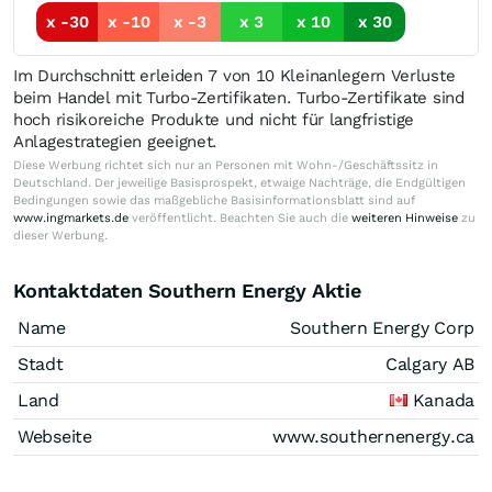
x -30
x -10
x -3
x 3
x 10
x 30
Im Durchschnitt erleiden 7 von 10 Kleinanlegern Verluste
beim Handel mit Turbo-Zertifikaten. Turbo-Zertifikate sind
hoch risikoreiche Produkte und nicht für langfristige
Anlagestrategien geeignet.
Diese Werbung richtet sich nur an Personen mit Wohn-/Geschäftssitz in
Deutschland. Der jeweilige Basisprospekt, etwaige Nachträge, die Endgültigen
Bedingungen sowie das maßgebliche Basisinformationsblatt sind auf
www.ingmarkets.de
veröffentlicht. Beachten Sie auch die
weiteren Hinweise
zu
dieser Werbung.
Kontaktdaten Southern Energy Aktie
Name
Southern Energy Corp
Stadt
Calgary AB
Land
Kanada
Webseite
www.southernenergy.ca