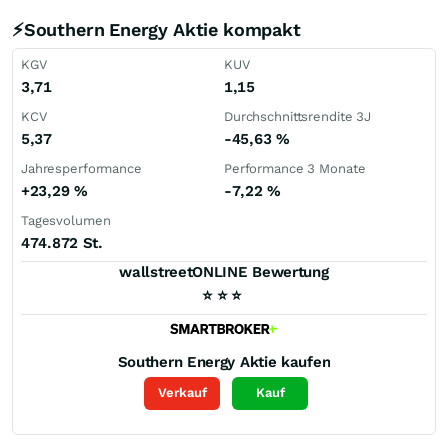
⚡Southern Energy Aktie kompakt
KGV
KUV
3,71
1,15
KCV
Durchschnittsrendite 3J
5,37
-45,63
%
Jahresperformance
Performance 3 Monate
+23,29
%
-7,22
%
Tagesvolumen
474.872 St.
wallstreetONLINE Bewertung
⭐
⭐
⭐
Southern Energy
Aktie kaufen
Verkauf
Kauf