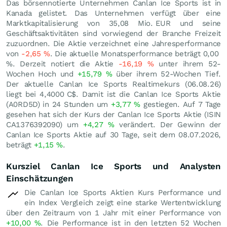
Das börsennotierte Unternehmen Canlan Ice Sports ist in
Kanada gelistet. Das Unternehmen verfügt über eine
Marktkapitalisierung von 35,08 Mio.
EUR
und seine
Geschäftsaktivitäten sind vorwiegend der Branche Freizeit
zuzuordnen. Die Aktie verzeichnet eine Jahresperformance
von
-2,65
%
. Die aktuelle Monatsperformance beträgt
0,00
%
. Derzeit notiert die Aktie
-16,19
%
unter ihrem 52-
Wochen Hoch und
+15,79
%
über ihrem 52-Wochen Tief.
Der aktuelle Canlan Ice Sports Realtimekurs (
06.08.26
)
liegt bei 4,4000
C$
. Damit ist die Canlan Ice Sports Aktie
(A0RD5D) in 24 Stunden um
+3,77
%
gestiegen. Auf 7 Tage
gesehen hat sich der Kurs der Canlan Ice Sports Aktie (ISIN
CA1376392090) um
+4,27
%
verändert. Der Gewinn der
Canlan Ice Sports Aktie auf 30 Tage, seit dem 08.07.2026,
beträgt
+1,15
%
.
Kursziel Canlan Ice Sports und Analysten
Einschätzungen
Die Canlan Ice Sports Aktien Kurs Performance und
ein Index Vergleich zeigt eine starke Wertentwicklung
über den Zeitraum von 1 Jahr mit einer Performance von
+10,00
%
. Die Performance ist in den letzten 52 Wochen