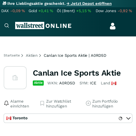
🎁 Ihre Lieblingsaktie geschenkt.
→ Jetzt Depot eröffnen
DAX
-0,09
%
Gold
+0,41
%
Öl (Brent)
+5,15
%
Dow Jones
-0,92
%
Aktien
Canlan Ice Sports Aktie | A0RD5D
Startseite
Canlan Ice Sports Aktie
Aktie
WKN:
A0RD5D
SYM:
ICE
Land
Alarme
Zur Watchlist
Zum Portfolio
einrichten
hinzufügen
hinzufügen
Toronto