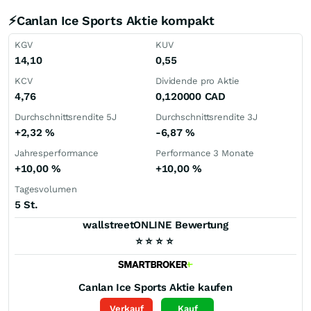
⚡Canlan Ice Sports Aktie kompakt
KGV
KUV
14,10
0,55
KCV
Dividende pro Aktie
4,76
0,120000
CAD
Durchschnittsrendite 5J
Durchschnittsrendite 3J
+2,32
%
-6,87
%
Jahresperformance
Performance 3 Monate
+10,00
%
+10,00
%
Tagesvolumen
5 St.
wallstreetONLINE Bewertung
⭐
⭐
⭐
⭐
Canlan Ice Sports
Aktie kaufen
Verkauf
Kauf