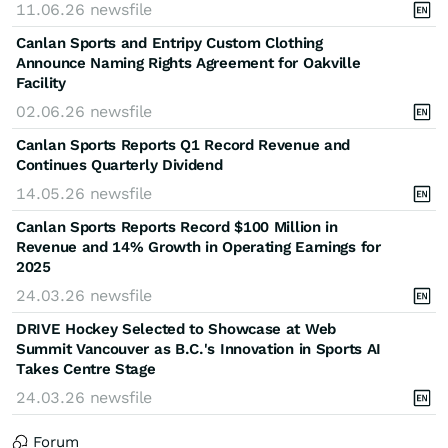
11.06.26
newsfile
Canlan Sports and Entripy Custom Clothing
Announce Naming Rights Agreement for Oakville
Facility
02.06.26
newsfile
Canlan Sports Reports Q1 Record Revenue and
Continues Quarterly Dividend
14.05.26
newsfile
Canlan Sports Reports Record $100 Million in
Revenue and 14% Growth in Operating Earnings for
2025
24.03.26
newsfile
DRIVE Hockey Selected to Showcase at Web
Summit Vancouver as B.C.'s Innovation in Sports AI
Takes Centre Stage
24.03.26
newsfile
Forum