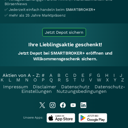
BörsenNews
✅ Jederzeit einfach handeln beim
SMARTBROKER+
✅ mehr als 25 Jahre Marktpräsenz
Jetzt Depot sichern
Ihre Lieblingsaktie geschenkt!
Jetzt Depot bei SMARTBROKER+ eröffnen und
Willkommensgeschenk sichern.
Aktien von A - Z:
#
A
B
C
D
E
F
G
H
I
J
K
L
M
N
O
P
Q
R
S
T
U
V
W
X
Y
Z
Impressum
Disclaimer
Datenschutz
Datenschutz-
Einstellungen
Nutzungsbedingungen
Unsere Apps: