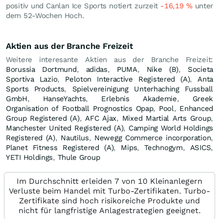
positiv und Canlan Ice Sports notiert zurzeit
-16,19
%
unter
dem 52-Wochen Hoch.
Aktien aus der Branche Freizeit
Weitere interesante Aktien aus der Branche Freizeit:
Borussia Dortmund
,
adidas
,
PUMA
,
Nike (B)
,
Societa
Sportiva Lazio
,
Peloton Interactive Registered (A)
,
Anta
Sports Products
,
Spielvereinigung Unterhaching Fussball
GmbH
,
HanseYachts
,
Erlebnis Akademie
,
Greek
Organisation of Football Prognostics Opap
,
Pool
,
Enhanced
Group Registered (A)
,
AFC Ajax
,
Mixed Martial Arts Group
,
Manchester United Registered (A)
,
Camping World Holdings
Registered (A)
,
Nautilus
,
Newegg Commerce incorporation
,
Planet Fitness Registered (A)
,
Mips
,
Technogym
,
ASICS
,
YETI Holdings
,
Thule Group
Im Durchschnitt erleiden 7 von 10 Kleinanlegern
Verluste beim Handel mit Turbo-Zertifikaten. Turbo-
Zertifikate sind hoch risikoreiche Produkte und
nicht für langfristige Anlagestrategien geeignet.