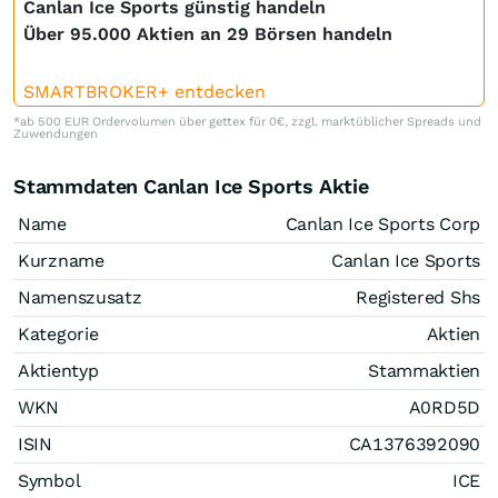
Canlan Ice Sports günstig handeln
Über 95.000 Aktien an 29 Börsen handeln
SMARTBROKER+ entdecken
*ab 500 EUR Ordervolumen über gettex für 0€, zzgl. marktüblicher Spreads und
Zuwendungen
Stammdaten Canlan Ice Sports Aktie
Name
Canlan Ice Sports Corp
Kurzname
Canlan Ice Sports
Namenszusatz
Registered Shs
Kategorie
Aktien
Aktientyp
Stammaktien
WKN
A0RD5D
ISIN
CA1376392090
Symbol
ICE