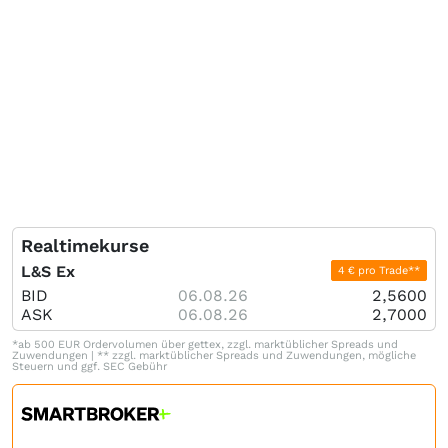
Realtimekurse
L&S Ex
4 € pro Trade**
BID
06.08.26
2,5600
ASK
06.08.26
2,7000
*ab 500 EUR Ordervolumen über gettex, zzgl. marktüblicher Spreads und
Zuwendungen | ** zzgl. marktüblicher Spreads und Zuwendungen, mögliche
Steuern und ggf. SEC Gebühr