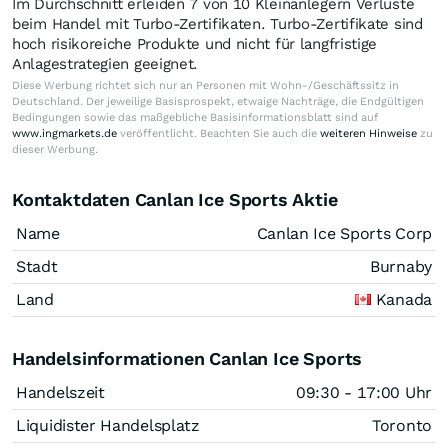
Im Durchschnitt erleiden 7 von 10 Kleinanlegern Verluste
beim Handel mit Turbo-Zertifikaten. Turbo-Zertifikate sind
hoch risikoreiche Produkte und nicht für langfristige
Anlagestrategien geeignet.
Diese Werbung richtet sich nur an Personen mit Wohn-/Geschäftssitz in
Deutschland. Der jeweilige Basisprospekt, etwaige Nachträge, die Endgültigen
Bedingungen sowie das maßgebliche Basisinformationsblatt sind auf
www.ingmarkets.de
veröffentlicht. Beachten Sie auch die
weiteren Hinweise
zu
dieser Werbung.
Kontaktdaten Canlan Ice Sports Aktie
Name
Canlan Ice Sports Corp
Stadt
Burnaby
Land
Kanada
Handelsinformationen Canlan Ice Sports
Handelszeit
09:30 - 17:00 Uhr
Liquidister Handelsplatz
Toronto