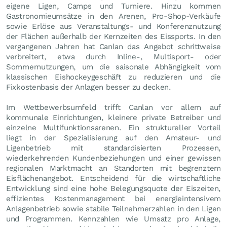
eigene Ligen, Camps und Turniere. Hinzu kommen
Gastronomieumsätze in den Arenen, Pro-Shop-Verkäufe
sowie Erlöse aus Veranstaltungs- und Konferenznutzung
der Flächen außerhalb der Kernzeiten des Eissports. In den
vergangenen Jahren hat Canlan das Angebot schrittweise
verbreitert, etwa durch Inline-, Multisport- oder
Sommernutzungen, um die saisonale Abhängigkeit vom
klassischen Eishockeygeschäft zu reduzieren und die
Fixkostenbasis der Anlagen besser zu decken.
Im Wettbewerbsumfeld trifft Canlan vor allem auf
kommunale Einrichtungen, kleinere private Betreiber und
einzelne Multifunktionsarenen. Ein struktureller Vorteil
liegt in der Spezialisierung auf den Amateur- und
Ligenbetrieb mit standardisierten Prozessen,
wiederkehrenden Kundenbeziehungen und einer gewissen
regionalen Marktmacht an Standorten mit begrenztem
Eisflächenangebot. Entscheidend für die wirtschaftliche
Entwicklung sind eine hohe Belegungsquote der Eiszeiten,
effizientes Kostenmanagement bei energieintensivem
Anlagenbetrieb sowie stabile Teilnehmerzahlen in den Ligen
und Programmen. Kennzahlen wie Umsatz pro Anlage,