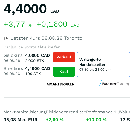
4,4000
CAD
+3,77
+0,1600
%
CAD
Letzter Kurs
06.08.26
Toronto
Canlan Ice Sports Aktie kaufen
Geldkurs
4,0000
CAD
Verkauf
Verlängerte
06.08.26
2.000
STK
Handelszeiten
Briefkurs
4,4900
CAD
07:30 bis 23:00 Uhr
Kauf
06.08.26
100
STK
Marktkapitalisierung
Dividendenrendite
*
Performance 1 J
Volume
35,08 Mio.
EUR
+2,80
%
+10,00
%
12
St.