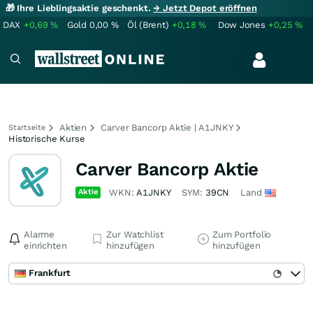
🎁 Ihre Lieblingsaktie geschenkt.
→ Jetzt Depot eröffnen
DAX
+0,69
%
Gold
0,00
%
Öl (Brent)
+0,18
%
Dow Jones
+0,25
%
Aktien
Carver Bancorp Aktie | A1JNKY
Startseite
Historische Kurse
Carver Bancorp Aktie
Aktie
WKN:
A1JNKY
SYM:
39CN
Land
Alarme
Zur Watchlist
Zum Portfolio
einrichten
hinzufügen
hinzufügen
Frankfurt