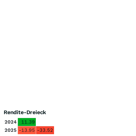
Rendite-Dreieck
2024
11.39
2025
-13.95
-33.52