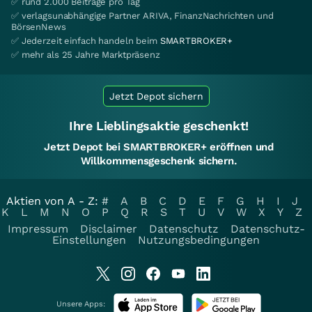
✅ rund 2.000 Beiträge pro Tag
✅ verlagsunabhängige Partner ARIVA, FinanzNachrichten und
BörsenNews
✅ Jederzeit einfach handeln beim
SMARTBROKER+
✅ mehr als 25 Jahre Marktpräsenz
Jetzt Depot sichern
Ihre Lieblingsaktie geschenkt!
Jetzt Depot bei SMARTBROKER+ eröffnen und
Willkommensgeschenk sichern.
Aktien von A - Z:
#
A
B
C
D
E
F
G
H
I
J
K
L
M
N
O
P
Q
R
S
T
U
V
W
X
Y
Z
Impressum
Disclaimer
Datenschutz
Datenschutz-
Einstellungen
Nutzungsbedingungen
Unsere Apps: