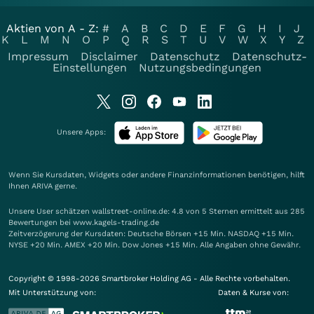
Aktien von A - Z:
#
A
B
C
D
E
F
G
H
I
J
K
L
M
N
O
P
Q
R
S
T
U
V
W
X
Y
Z
Impressum
Disclaimer
Datenschutz
Datenschutz-
Einstellungen
Nutzungsbedingungen
Unsere Apps:
Wenn Sie Kursdaten, Widgets oder andere Finanzinformationen benötigen, hilft
Ihnen
ARIVA
gerne.
Unsere User schätzen wallstreet-online.de: 4.8 von 5 Sternen ermittelt aus 285
Bewertungen bei www.kagels-trading.de
Zeitverzögerung der Kursdaten: Deutsche Börsen +15 Min. NASDAQ +15 Min.
NYSE +20 Min. AMEX +20 Min. Dow Jones +15 Min. Alle Angaben ohne Gewähr.
Copyright © 1998-2026 Smartbroker Holding AG - Alle Rechte vorbehalten.
Mit Unterstützung von:
Daten & Kurse von: