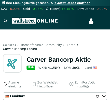
🎁 Ihre Lieblingsaktie geschenkt.
→ Jetzt Depot eröffnen
DAX
-0,09
%
Gold
+0,06
%
Öl (Brent)
+5,15
%
Dow Jones
-0,92
%
Börsenforum & Community
Foren
Startseite
Carver Bancorp Forum
Carver Bancorp Aktie
Aktie
WKN:
A1JNKY
SYM:
39CN
Land
Alarme
Zur Watchlist
Zum Portfolio
einrichten
hinzufügen
hinzufügen
Frankfurt