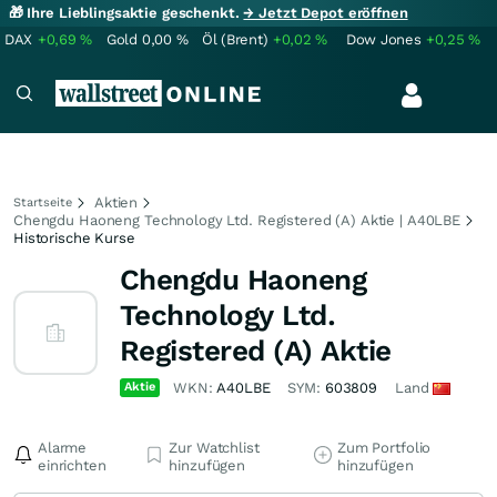
🎁 Ihre Lieblingsaktie geschenkt.
→ Jetzt Depot eröffnen
DAX
+0,69
%
Gold
0,00
%
Öl (Brent)
+0,02
%
Dow Jones
+0,25
%
Aktien
Startseite
Chengdu Haoneng Technology Ltd. Registered (A) Aktie | A40LBE
Historische Kurse
Chengdu Haoneng
Technology Ltd.
Registered (A) Aktie
Aktie
WKN:
A40LBE
SYM:
603809
Land
Alarme
Zur Watchlist
Zum Portfolio
einrichten
hinzufügen
hinzufügen