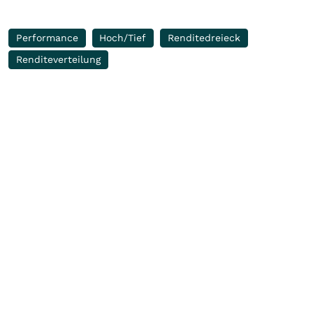
Performance
Hoch/Tief
Renditedreieck
Renditeverteilung