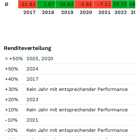
Ø
-21.81
1.87
38.82
-2.91
-7.11
25.33
48.
2017
2018
2019
2020
2021
2022
20
Renditeverteilung
> +50%
2025, 2020
+50%
2024
+40%
2017
+30%
Kein Jahr mit entsprechender Performance
+20%
2023
+10%
Kein Jahr mit entsprechender Performance
-10%
2021
-20%
Kein Jahr mit entsprechender Performance