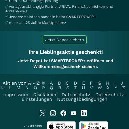
✅ rund 2.000 Beiträge pro Tag
✅ verlagsunabhängige Partner ARIVA, FinanzNachrichten und
BörsenNews
✅ Jederzeit einfach handeln beim
SMARTBROKER+
✅ mehr als 25 Jahre Marktpräsenz
Jetzt Depot sichern
Ihre Lieblingsaktie geschenkt!
Jetzt Depot bei SMARTBROKER+ eröffnen und
Willkommensgeschenk sichern.
Aktien von A - Z:
#
A
B
C
D
E
F
G
H
I
J
K
L
M
N
O
P
Q
R
S
T
U
V
W
X
Y
Z
Impressum
Disclaimer
Datenschutz
Datenschutz-
Einstellungen
Nutzungsbedingungen
Unsere Apps: