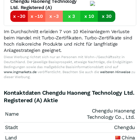
Chengdu Haoneng Technology
Ltd. Registered (A)
x -30
x -10
x -3
x 3
x 10
x 30
Im Durchschnitt erleiden 7 von 10 Kleinanlegern Verluste
beim Handel mit Turbo-Zertifikaten. Turbo-Zertifikate sind
hoch risikoreiche Produkte und nicht für langfristige
Anlagestrategien geeignet.
Diese Werbung richtet sich nur an Personen mit Wohn-/Geschäftssitz in
Deutschland. Der jeweilige Basisprospekt, etwaige Nachträge, die Endgültigen
Bedingungen sowie das maßgebliche Basisinformationsblatt sind auf
www.ingmarkets.de
veröffentlicht. Beachten Sie auch die
weiteren Hinweise
zu
dieser Werbung.
Kontaktdaten Chengdu Haoneng Technology Ltd.
Registered (A) Aktie
Chengdu Haoneng
Name
Technology Co., Ltd.
Stadt
Chengdu
Land
China