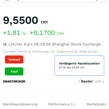
9,5500
CNY
+1,81
+0,1700
%
CNY
Letzter Kurs
09:19:58
Shanghai Stock Exchange
Chengdu Haoneng Technology Ltd. Registered (A) Aktie kaufen
Verkauf
Verlängerte Handelszeiten
07:30 bis 23:00 Uhr
Kauf
Marktkapitalisierung
Performance 1 J
Martktplatz