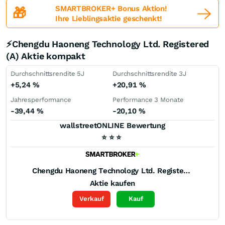
SMARTBROKER+ Bonus Aktion!
🎁
Ihre Lieblingsaktie geschenkt!
⚡Chengdu Haoneng Technology Ltd. Registered
(A) Aktie kompakt
Durchschnittsrendite 5J
Durchschnittsrendite 3J
+5,24
%
+20,91
%
Jahresperformance
Performance 3 Monate
-39,44
%
-20,10
%
wallstreetONLINE Bewertung
⭐
⭐
⭐
Chengdu Haoneng Technology Ltd. Registered (A)
Aktie kaufen
Verkauf
Kauf