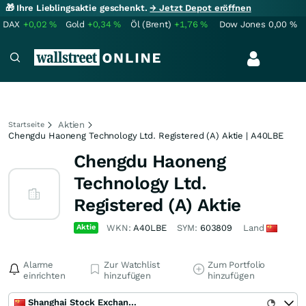
🎁 Ihre Lieblingsaktie geschenkt.
→ Jetzt Depot eröffnen
DAX
+0,02
%
Gold
+0,34
%
Öl (Brent)
+1,76
%
Dow Jones
0,00
%
Aktien
Startseite
Chengdu Haoneng Technology Ltd. Registered (A) Aktie | A40LBE
Chengdu Haoneng
Technology Ltd.
Registered (A) Aktie
Aktie
WKN:
A40LBE
SYM:
603809
Land
Alarme
Zur Watchlist
Zum Portfolio
einrichten
hinzufügen
hinzufügen
Shanghai Stock Exchange