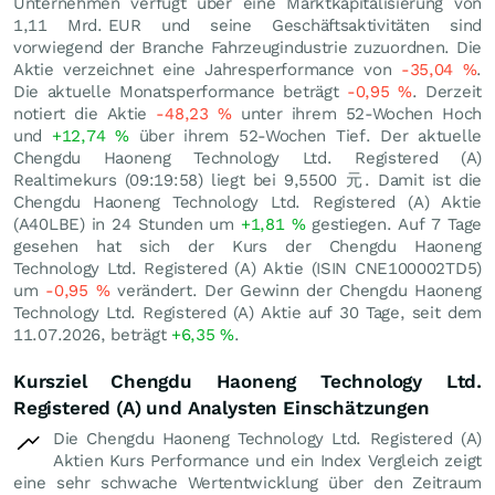
Unternehmen verfügt über eine Marktkapitalisierung von
1,11 Mrd.
EUR
und seine Geschäftsaktivitäten sind
vorwiegend der Branche Fahrzeugindustrie zuzuordnen. Die
Aktie verzeichnet eine Jahresperformance von
-35,04
%
.
Die aktuelle Monatsperformance beträgt
-0,95
%
. Derzeit
notiert die Aktie
-48,23
%
unter ihrem 52-Wochen Hoch
und
+12,74
%
über ihrem 52-Wochen Tief. Der aktuelle
Chengdu Haoneng Technology Ltd. Registered (A)
Realtimekurs (09:19:58) liegt bei 9,5500
元
. Damit ist die
Chengdu Haoneng Technology Ltd. Registered (A) Aktie
(A40LBE) in 24 Stunden um
+1,81
%
gestiegen. Auf 7 Tage
gesehen hat sich der Kurs der Chengdu Haoneng
Technology Ltd. Registered (A) Aktie (ISIN CNE100002TD5)
um
-0,95
%
verändert. Der Gewinn der Chengdu Haoneng
Technology Ltd. Registered (A) Aktie auf 30 Tage, seit dem
11.07.2026, beträgt
+6,35
%
.
Kursziel Chengdu Haoneng Technology Ltd.
Registered (A) und Analysten Einschätzungen
Die Chengdu Haoneng Technology Ltd. Registered (A)
Aktien Kurs Performance und ein Index Vergleich zeigt
eine sehr schwache Wertentwicklung über den Zeitraum