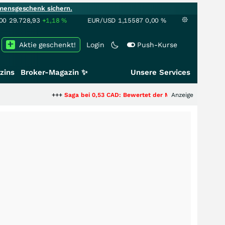
mensgeschenk sichern.
00
29.728,93
+1,18
%
EUR/USD
1,15587
0,00
%
Aktie geschenkt!
Login
Push-Kurse
zins
Broker-Magazin ✨
Unsere Services
+++
Saga bei 0,53 CAD: Bewertet der Markt noch immer nur die H
Anzeige