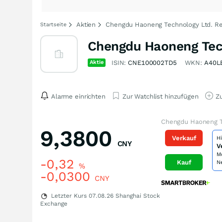
Aktien
Chengdu Haoneng Technology Ltd. Reg
Startseite
Chengdu Haoneng Tech
Aktie
ISIN:
CNE100002TD5
WKN:
A40L
Alarme einrichten
Zur Watchlist hinzufügen
Zu
Chengdu Haoneng Te
9,3800
Verkauf
H
CNY
V
M
-0,32
Kauf
N
%
-0,0300
CNY
Letzter Kurs
07.08.26
Shanghai Stock
Exchange