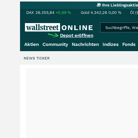
🎁 Ihre Lieblingsakt
DAX
26.355,84
+0,69
%
Gold
4.342,26
0,00
%
Öl (
Depot eröffnen
Aktien
Community
Nachrichten
Indizes
Fonds
NEWS TICKER