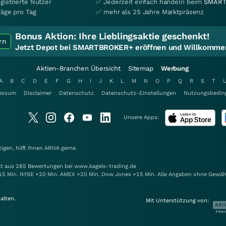
gistrierte Nutzer
✅ Jederzeit einfach handeln beim
SMART
räge pro Tag
✅ mehr als 25 Jahre Marktpräsenz
Bonus Aktion:
Ihre Lieblingsaktie geschenkt!
rn
Jetzt Depot bei SMARTBROKER+ eröffnen und Willkommen
Aktien-Branchen Übersicht
Sitemap
Werbung
A
B
C
D
E
F
G
H
I
J
K
L
M
N
O
P
Q
R
S
T
essum
Disclaimer
Datenschutz
Datenschutz-Einstellungen
Nutzungsbedin
Unsere Apps:
gen, hilft Ihnen
ARIVA
gerne.
elt aus 285 Bewertungen bei www.kagels-trading.de
15 Min. NYSE +20 Min. AMEX +20 Min. Dow Jones +15 Min. Alle Angaben ohne Gewäh
alten.
Mit Unterstützung von: