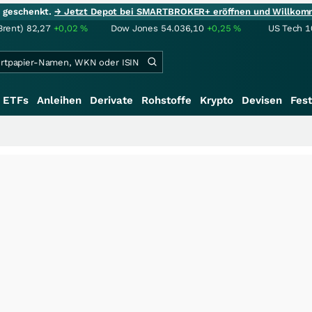
ie geschenkt.
→ Jetzt Depot bei SMARTBROKER+ eröffnen und Willkom
Brent)
82,27
+0,02
%
Dow Jones
54.036,10
+0,25
%
US Tech 1
ETFs
Anleihen
Derivate
Rohstoffe
Krypto
Devisen
Fest