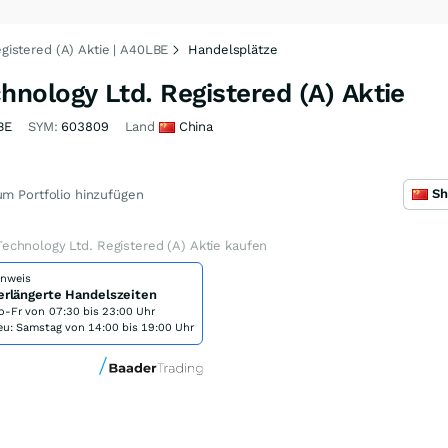
istered (A) Aktie | A40LBE
Handelsplätze
nology Ltd. Registered (A) Aktie
BE
SYM:
603809
Land
China
m Portfolio hinzufügen
chnology Ltd. Registered (A) Aktie kaufen
inweis
erlängerte Handelszeiten
o-Fr von
07:30 bis 23:00 Uhr
eu: Samstag von 14:00 bis 19:00 Uhr