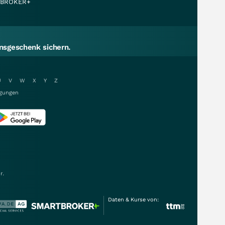
BROKER+
sgeschenk sichern.
U
V
W
X
Y
Z
gungen
r.
Daten & Kurse von: